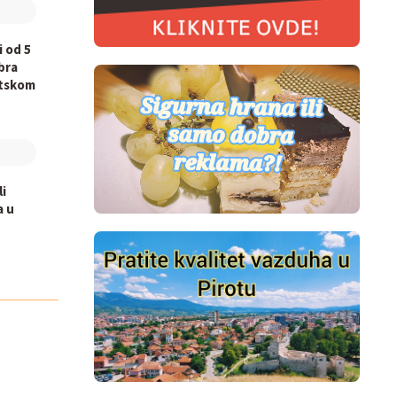
i od 5
bra
otskom
li
a u