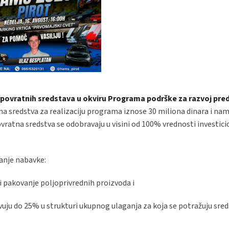
spovratnih sredstava u okviru Programa podrške za razvoj pre
 sredstva za realizaciju programa iznose 30 miliona dinara i nam
vratna sredstva se odobravaju u visini od 100% vrednosti investic
anje nabavke:
 pakovanje poljoprivrednih proizvoda i
u do 25% u strukturi ukupnog ulaganja za koja se potražuju sred