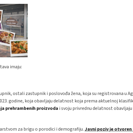
tava imaju:
nik, ostali zastupnik i poslovođa žena, koja su registrovana u Ag
2023. godine, koja obavljaju delatnost koja prema aktuelnoj klasifik
ja prehrambenih proizvoda
i svoju privrednu delatnost obavljaju
arstvom za brigu o porodici i demografiju.
Javni poziv je otvoren 