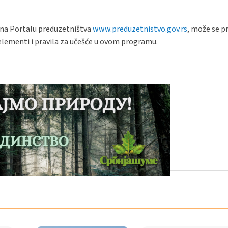
 na Portalu preduzetništva
www.preduzetnistvo.gov.rs
, može se p
 elementi i pravila za učešće u ovom programu.