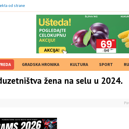
ekta od strane Ministarstva kul
VREDA
GRADSKA HRONIKA
KULTURA
SPORT
RU
duzetništva žena na selu u 2024.
Pir