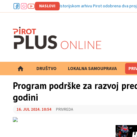
NASLOVI
Istorijskom arhivu Pirot odobrena dva proj
DRUŠTVO
LOKALNA SAMOUPRAVA
PRETRAGA
PRI
Program podrške za razvoj pre
godini
16. JUL 2024. 10:54
PRIVREDA