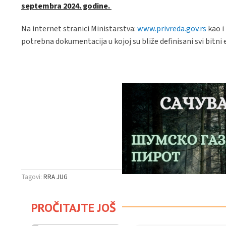
septembra 2024. godine.
Na internet stranici Ministarstva:
www.privreda.gov.rs
kao i
potrebna dokumentacija u kojoj su bliže definisani svi bitni
Tagovi:
RRA JUG
PROČITAJTE JOŠ