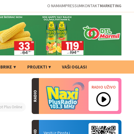
O NAMA
IMPRESSUM
KONTAKT
MARKETING
BRIKE
PROJEKTI
VAŠI OGLASI
RADIO UŽIVO
RADIO
ot Plus Online
Vesti iz Pirota i