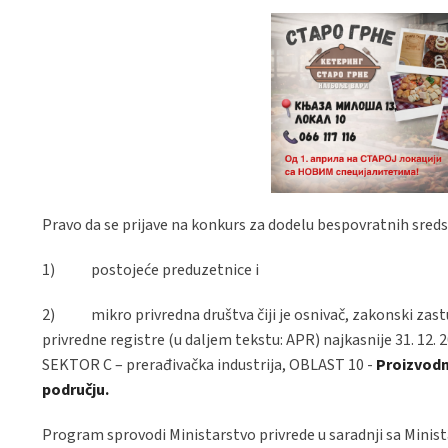
Pravo da se prijave na konkurs za dodelu bespovratnih sreds
1) postojeće preduzetnice i
2) mikro privredna društva čiji je osnivač, zakonski zastup
privredne registre (u daljem tekstu: APR) najkasnije 31. 12. 
SEKTOR C – prerađivačka industrija, OBLAST 10 -
Proizvodn
području.
Program sprovodi Ministarstvo privrede u saradnji sa Minist