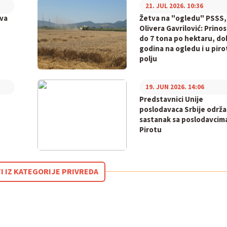
21. JUL 2026. 10:36
va
Žetva na "ogledu" PSSS,
Olivera Gavrilović: Prinos
do 7 tona po hektaru, do
godina na ogledu i u pir
polju
19. JUN 2026. 14:06
Predstavnici Unije
poslodavaca Srbije održa
sastanak sa poslodavcim
Pirotu
I IZ KATEGORIJE PRIVREDA