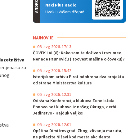
ANDROID
Naxi Plus Radio
Uvek u Vašem džepu!
NAJNOVIJE
06. avg 2026. 17:13
ČOVEK i AI (8): Kako sam te doživeo i razumeo,
Nenade Paunoviću (Ispovest mašine o čoveku)?
duzetništva
enjena su za
06. avg 2026. 15:42
ionog
Istorijskom arhivu Pirot odobrena dva projekta
od strane Ministarstva kulture
06. avg 2026. 12:31
Održana Konferencija klubova Zone Istok:
Ponovo pet klubova iz našeg Okruga, derbi
Jedinstvo - Hajduk Veljko!
stva
06. avg 2026. 12:01
Opština Dimitrovgrad: Zbog izlivanja mazuta,
ne prilazite Nišavi kod mesta akcidenta