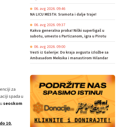
06. avg 2026. 09:46
NA LICU MESTA: Sramota i dalje traje!
06. avg 2026. 09:37
Kakva generalna proba! Niški superligaš u
subotu, umesto s Partizanom, igra u Pirotu
06. avg 2026. 09:00
Vesti iz Galerije: Do kraja avgusta izložbe sa
Ambasadom Meksika i manastirom Hilandar
enciji za
aciji spada u
 u
seoskom
do 10.