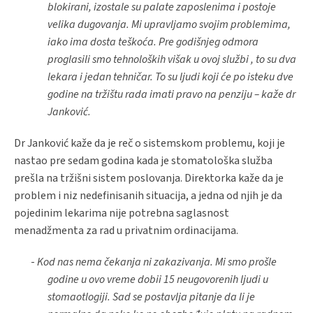
blokirani, izostale su palate zaposlenima i postoje
velika dugovanja. Mi upravljamo svojim problemima,
iako ima dosta teškoća. Pre godišnjeg odmora
proglasili smo tehnoloških višak u ovoj službi , to su dva
lekara i jedan tehničar. To su ljudi koji će po isteku dve
godine na tržištu rada imati pravo na penziju – kaže dr
Janković.
Dr Janković kaže da je reč o sistemskom problemu, koji je
nastao pre sedam godina kada je stomatološka služba
prešla na tržišni sistem poslovanja. Direktorka kaže da je
problem i niz nedefinisanih situacija, a jedna od njih je da
pojedinim lekarima nije potrebna saglasnost
menadžmenta za rad u privatnim ordinacijama.
-
Kod nas nema čekanja ni zakazivanja. Mi smo prošle
godine u ovo vreme dobii 15 neugovorenih ljudi u
stomaotlogiji. Sad se postavlja pitanje da li je