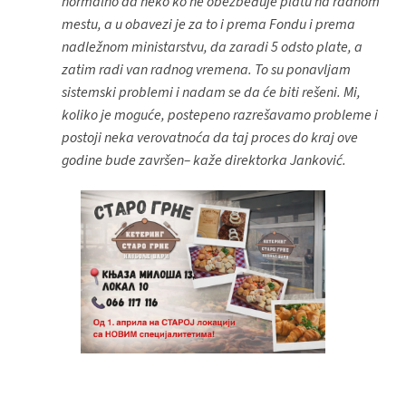
normalno da neko ko ne obezbeđuje platu na radnom
mestu, a u obavezi je za to i prema Fondu i prema
nadležnom ministarstvu, da zaradi 5 odsto plate, a
zatim radi van radnog vremena. To su ponavljam
sistemski problemi i nadam se da će biti rešeni. Mi,
koliko je moguće, postepeno razrešavamo probleme i
postoji neka verovatnoća da taj proces do kraj ove
godine bude završen– kaže direktorka Janković.