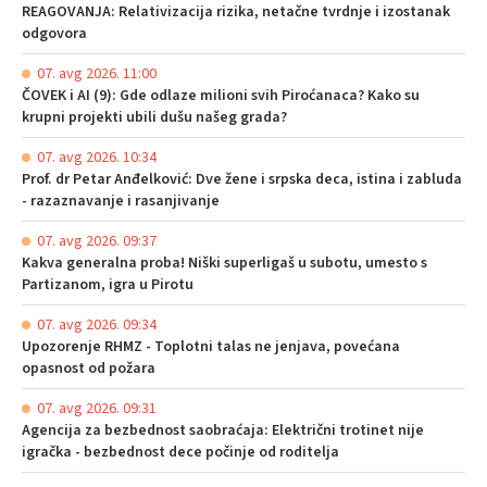
REAGOVANJA: Relativizacija rizika, netačne tvrdnje i izostanak
odgovora
07. avg 2026. 11:00
ČOVEK i AI (9): Gde odlaze milioni svih Piroćanaca? Kako su
krupni projekti ubili dušu našeg grada?
07. avg 2026. 10:34
Prof. dr Petar Anđelković: Dve žene i srpska deca, istina i zabluda
- razaznavanje i rasanjivanje
07. avg 2026. 09:37
Kakva generalna proba! Niški superligaš u subotu, umesto s
Partizanom, igra u Pirotu
07. avg 2026. 09:34
Upozorenje RHMZ - Toplotni talas ne jenjava, povećana
opasnost od požara
07. avg 2026. 09:31
Agencija za bezbednost saobraćaja: Električni trotinet nije
igračka - bezbednost dece počinje od roditelja