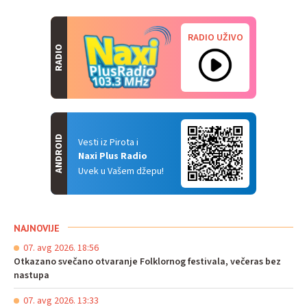
RADIO UŽIVO
RADIO
ANDROID
Vesti iz Pirota i
Naxi Plus Radio
Uvek u Vašem džepu!
NAJNOVIJE
07. avg 2026. 18:56
Otkazano svečano otvaranje Folklornog festivala, večeras bez
nastupa
07. avg 2026. 13:33