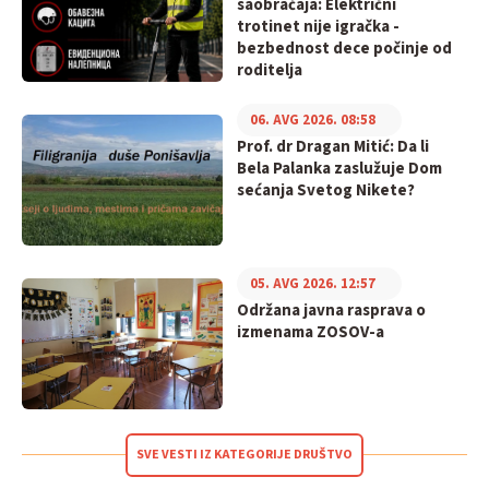
saobraćaja: Električni
trotinet nije igračka -
bezbednost dece počinje od
roditelja
06. AVG 2026. 08:58
Prof. dr Dragan Mitić: Da li
Bela Palanka zaslužuje Dom
sećanja Svetog Nikete?
05. AVG 2026. 12:57
Održana javna rasprava o
izmenama ZOSOV-a
SVE VESTI IZ KATEGORIJE DRUŠTVO