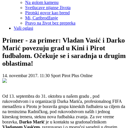
Na golom kamenu
Svetlucave nijanse života
Pirotski govor kao brend
Mi, Caribrodžanje
Pravo na život bez prepreka
Vaši oglasi
Primer - za primer: Vladan Vasić i Darko
Marić povezuju grad u Kini i Pirot
fudbalom. Očekuje se i saradnja u drugim
oblastima!
14. novembar 2017. 11:30
Sport
Pirot Plus Online
Od 13. septembra do 31. oktobra u našem gradu , pod
rukovodstvom i u organizaciji Darka Marića, profesionalnog FIFA
menadžera u Pirotu je boravila grupa kineskih fudbalera sa ciljem da
na treninzima Radničkog, pod rukovodstvom naših i jednog
kineskog trenera, steknu nova fudbalska zvanja. Za sve vreme
boravka,
Darko Marić
je u kontaktu sa gradonačelnikom
Vladanom Vasićem,
razgovarao i o mogućoj saradnji u drugim