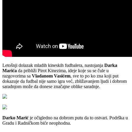
Letošnji dolazak mladih kineskih fudbalera, nastojanja
Darka
Marića
da približi Pirot Kinezima, ideje koje su se čule u
razgovorima sa
Vladanom Vasićem
, sve to po ko zna koji put
dokazuje da fudbal nije samo igra već, zbližavanjem ljudi i dobrom
saradnjom može da donese značajne oblike saradnje.
Darko Marić
je očigledno na dobrom putu da to ostvari. Podrška u
Gradu i Radničkom biće neophodna.