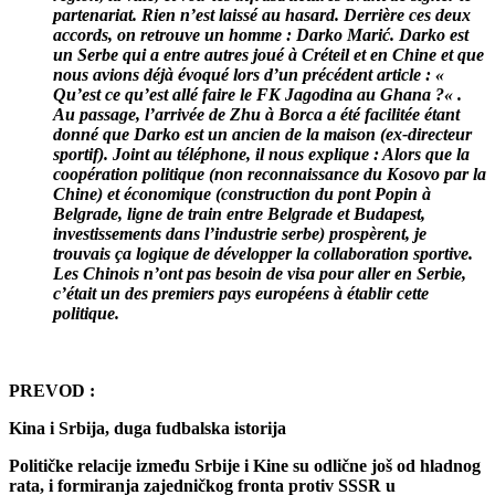
partenariat. Rien n’est laissé au hasard. Derrière ces deux
accords, on retrouve un homme :
Darko Marić
. Darko est
un Serbe qui a entre autres joué à Créteil et en Chine et que
nous avions déjà évoqué lors d’un précédent article : «
Qu’est ce qu’est allé faire le FK Jagodina au Ghana ?
« .
Au passage, l’arrivée de Zhu à Borca a été facilitée étant
donné que Darko est un ancien de la maison (ex-directeur
sportif). Joint au téléphone, il nous explique : Alors que la
coopération politique (non reconnaissance du Kosovo par la
Chine) et économique (construction du pont Popin à
Belgrade, ligne de train entre Belgrade et Budapest,
investissements dans l’industrie serbe) prospèrent, je
trouvais ça logique de développer la collaboration sportive.
Les Chinois n’ont pas besoin de visa pour aller en Serbie,
c’était un des premiers pays européens à établir cette
politique.
PREVOD :
Kina i Srbija, duga fudbalska istorija
Političke relacije između Srbije i Kine su odlične još od hladnog
rata, i formiranja zajedničkog fronta protiv SSSR u