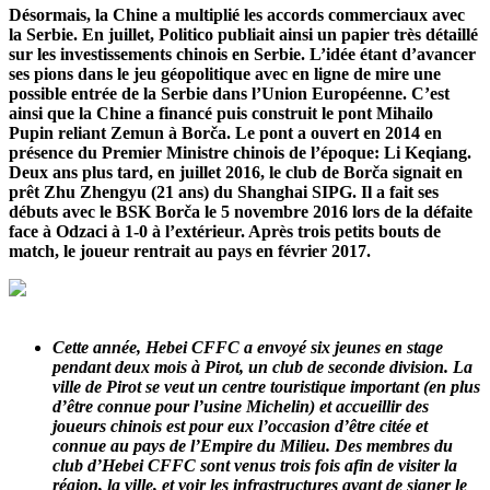
Désormais, la Chine a multiplié les accords commerciaux avec
la Serbie. En juillet,
Politico
publiait ainsi un papier très détaillé
sur les investissements chinois en Serbie. L’idée étant d’avancer
ses pions dans le jeu géopolitique avec en ligne de mire une
possible entrée de la Serbie dans l’Union Européenne. C’est
ainsi que la Chine a financé puis construit le pont Mihailo
Pupin reliant Zemun à Borča. Le pont a ouvert en 2014 en
présence du Premier Ministre chinois de l’époque: Li Keqiang.
Deux ans plus tard, en juillet 2016, le club de Borča signait en
prêt Zhu Zhengyu (21 ans) du Shanghai SIPG. Il a fait ses
débuts avec le BSK Borča le 5 novembre 2016 lors de la défaite
face à Odzaci à 1-0 à l’extérieur. Après trois petits bouts de
match, le joueur rentrait au pays en février 2017.
Cette année,
Hebei CFFC
a envoyé six jeunes en stage
pendant deux mois à
Pirot
, un club de seconde division. La
ville de Pirot se veut un centre touristique important (en plus
d’être connue pour l’usine Michelin) et accueillir des
joueurs chinois est pour eux l’occasion d’être citée et
connue au pays de l’Empire du Milieu. Des membres du
club d’Hebei CFFC sont venus trois fois afin de visiter la
région, la ville, et voir les infrastructures avant de signer le