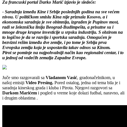
Za francuski portal Darko Marić izjavio je sledeće:
- Saradnja između Kine i Srbije poslednjih godina na sve većem
nivou. U političkom smislu Kina nije priznala Kosovo, a i
ekonomska saradnja je sve obimnija, izgrađen je Pupinov most,
radi se železnička linija Beograd-Budimpešta, a prisutne su i
mnoge druge krupne investicije u srpsku industriju. S obzirom na
to logično je da se razvija i sportska saradnja. Omogućen je
bezvizni režim između dve zemlje, i po tome je Srbija prva
Evropska zemlja koja je uspostavila takav odnos sa Kinom.
Pirot se pominje na najpohvalniji način kao regionalni centar, i to
u jednoj od vodećih zemalja Zapadne Evrope.
Juče smo razgovarali sa
Vladanom Vasić
, gradonačelnikom, u
našoj emisiji
Video Presing.
Pored ostalog, jedna od tema bila je i
saradnja kineskog grada i kluba i Pirota. Njegovi razgovori sa
Darkom Marićem
i pogled u vreme koje dolazi fudbal, naravno, ali
i drugim oblastima .