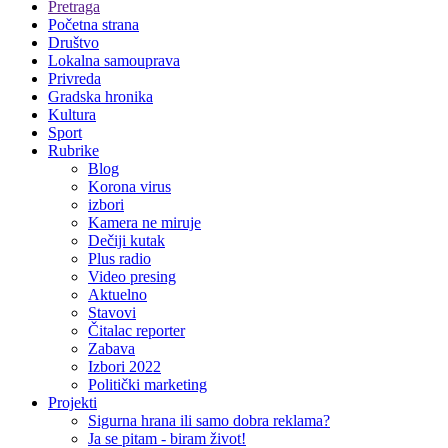
Pretraga
Početna strana
Društvo
Lokalna samouprava
Privreda
Gradska hronika
Kultura
Sport
Rubrike
Blog
Korona virus
izbori
Kamera ne miruje
Dečiji kutak
Plus radio
Video presing
Aktuelno
Stavovi
Čitalac reporter
Zabava
Izbori 2022
Politički marketing
Projekti
Sigurna hrana ili samo dobra reklama?
Ja se pitam - biram život!