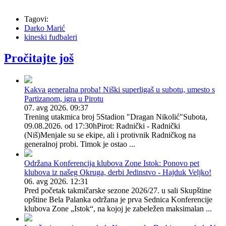
Tagovi:
Darko Marić
kineski fudbaleri
Pročitajte još
Kakva generalna proba! Niški superligaš u subotu, umesto s
Partizanom, igra u Pirotu
07. avg 2026. 09:37
Trening utakmica broj 5Stadion "Dragan Nikolić"Subota,
09.08.2026. od 17:30hPirot: Radnički - Radnički
(Niš)Menjale su se ekipe, ali i protivnik Radničkog na
generalnoj probi. Timok je ostao ...
Održana Konferencija klubova Zone Istok: Ponovo pet
klubova iz našeg Okruga, derbi Jedinstvo - Hajduk Veljko!
06. avg 2026. 12:31
Pred početak takmičarske sezone 2026/27. u sali Skupštine
opštine Bela Palanka održana je prva Sednica Konferencije
klubova Zone „Istok“, na kojoj je zabeležen maksimalan ...