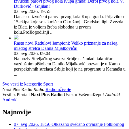
Izvučeni parovi prvog kola Kupa grada: Derbi prvog kola V.
Durković - Gnjilan!
03. avg 2026. 19:55
Danas su izvučeni parovi prvog kola Kupa grada. Prijavilo se
15 ekipa koje se takmiče u Okružnoj i Gradskoj ligi. Zvezda
iz Blata je voljom žreba slobodna u prvom
kolu.Prošlogodišnji ...
Rastu novi Radulovi šampioni: Veliko priznanje za našeg
mladog strelca Danila Mijalkovića!
03. avg 2026. 09:04
Na poziv Streljačkog saveza Srbije naš mladi takmičar
vazdušnim pištoljem Danilo Mijalković pozvan je u Kamp
perspektivnih strelaca Srbije koji je na programu u Karatašu u
...
Sve vesti iz kategorije Sport
Naxi Plus Radio
Radio
Radio uživo
▶
Vesti iz Pirota i
Naxi Plus Radio
Uvek u Vašem džepu!
Android
Android
Najnovije
07. avg 2026. 18:56
Otkazano svečano otvaranje Folklornog