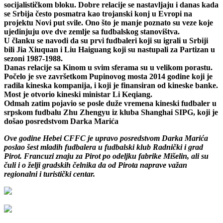
socijalističkom bloku. Dobre relacije se nastavljaju i danas kada
se Srbija često posmatra kao trojanski konj u Evropi na
projektu Novi put svile. Ono što je manje poznato su veze koje
ujedinjuju ove dve zemlje sa fudbalskog stanovištva.
U članku se navodi da su prvi fudbaleri koji su igrali u Srbiji
bili Jia Xiuquan i Liu Haiguang koji su nastupali za Partizan u
sezoni 1987-1988.
Danas relacije sa Kinom u svim sferama su u velikom porastu.
Počelo je sve završetkom Pupinovog mosta 2014 godine koji je
radila kineska kompanija, i koji je finansiran od kineske banke.
Most je otvorio kineski ministar Li Keqiang.
Odmah zatim pojavio se posle duže vremena kineski fudbaler u
srpskom fudbalu Zhu Zhengyu iz kluba Shanghai SIPG, koji je
došao posredstvom Darka Marića
Ove godine Hebei CFFC je upravo posredstvom Darka Marića
poslao šest mladih fudbalera u fudbalski klub Radnički i grad
Pirot. Francuzi znaju za Pirot po odeljku fabrike Mišelin, ali su
čuli i o želji gradskih čelnika da od Pirota naprave važan
regionalni i turistički centar.