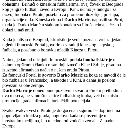
oblastima. Brinući o kineskim fudbalerima, ovaj čovek iz Beograda
koji je igrao fudbal i živeo u Evropi i Kini, učinio je mnogo i za
razvoj fudbala u Pirotu, posebno za promenu filozofije , pristupa,
organizacije rada. Kineska ekipa i
Darko Marić
, napustili su Pirot,
mada je Darko Marić u stalnom kontaktu sa Piroćancima, a često i
dolazi u naš grad.
Kada je otišao u Beograd, iskoristio je svoje poznanstvo i za jedan
ugledni francuski Portal govorio o saradnji kineskog i srpskog
fudbala, a posebno o boravku mladih Kineza u Pirotu.
Naime, jedan od uticajnih francuskih portala
footballski.fr
je u
jednom opširnom članku o saradnji između Kine i Srbije, pisao na
izuzetno afirmativan način o našem gradu Pirotu.
Za francuski Portal je govorio
Darko Marić
za koga se navodi da je
bio fudbaler u Francuskoj, a takođe i u Kini, a danas je poslom
povezan sa obe zemlje.
Darko Marić
je doneo puno pozitivnih stvari u Pirot u prethodnih
dva meseca, ne samo što se tiče fudbalskog kluba, već i u smislu
promocije grada, afirmaciji turističkih potencijala .
Svaka ovakva vest o Pirotu je dragocena i sigurno će doprineti na
popravljanju imidža grada, pogotovo kada se prezentuje u
inostranim medijima, i to u jednoj od vodećih zemalja Zapadne
Evrope.