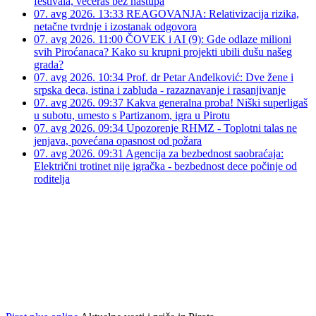
festivala, večeras bez nastupa
07. avg 2026. 13:33
REAGOVANJA: Relativizacija rizika,
netačne tvrdnje i izostanak odgovora
07. avg 2026. 11:00
ČOVEK i AI (9): Gde odlaze milioni
svih Piroćanaca? Kako su krupni projekti ubili dušu našeg
grada?
07. avg 2026. 10:34
Prof. dr Petar Anđelković: Dve žene i
srpska deca, istina i zabluda - razaznavanje i rasanjivanje
07. avg 2026. 09:37
Kakva generalna proba! Niški superligaš
u subotu, umesto s Partizanom, igra u Pirotu
07. avg 2026. 09:34
Upozorenje RHMZ - Toplotni talas ne
jenjava, povećana opasnost od požara
07. avg 2026. 09:31
Agencija za bezbednost saobraćaja:
Električni trotinet nije igračka - bezbednost dece počinje od
roditelja