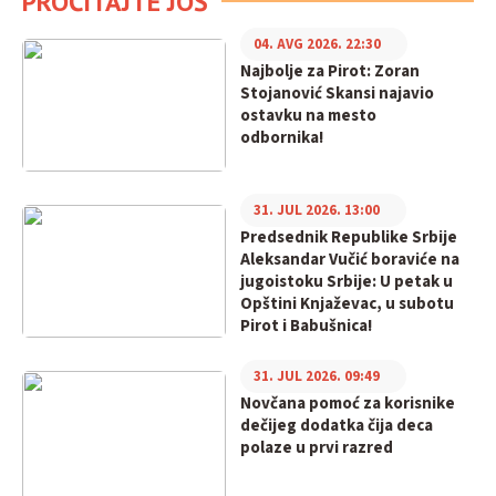
PROČITAJTE JOŠ
04. AVG 2026. 22:30
Najbolje za Pirot: Zoran
Stojanović Skansi najavio
ostavku na mesto
odbornika!
31. JUL 2026. 13:00
Predsednik Republike Srbije
Aleksandar Vučić boraviće na
jugoistoku Srbije: U petak u
Opštini Knjaževac, u subotu
Pirot i Babušnica!
31. JUL 2026. 09:49
Novčana pomoć za korisnike
dečijeg dodatka čija deca
polaze u prvi razred