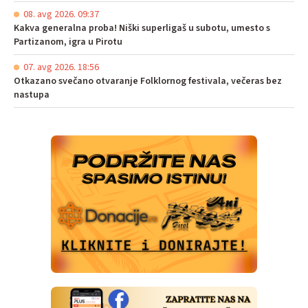
08. avg 2026. 09:37
Kakva generalna proba! Niški superligaš u subotu, umesto s
Partizanom, igra u Pirotu
07. avg 2026. 18:56
Otkazano svečano otvaranje Folklornog festivala, večeras bez
nastupa