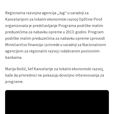
Regionalna razvojna agencija „Jug“ u saradnji sa
Kancelarijom za lokalni ekonomski razvoj Opštine Pirot
organizovala je predstavljanje Programa podrške malim
preduzećima za nabavku opreme u 2013. godini. Program
podrške malim preduzećima za nabavku opreme sprovodi
Ministarstvo finansija i privrede u saradnji sa Nacionalnom
agencijom za regionalni razvoj i odabranim poslovnim
bankama.
Marija Đošić, šef Kancelarije za lokalni ekonomski razvoj,
kaže da privrednici ne pokazuju dovoljno interesovanja za
programe.