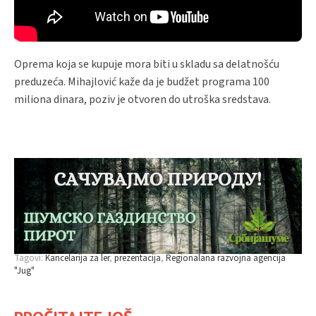
Oprema koja se kupuje mora biti u skladu sa delatnošću
preduzeća. Mihajlović kaže da je budžet programa 100
miliona dinara, poziv je otvoren do utroška sredstava.
Tagovi:
Kancelarija za ler
prezentacija
Regionalana razvojna agencija
"Jug"