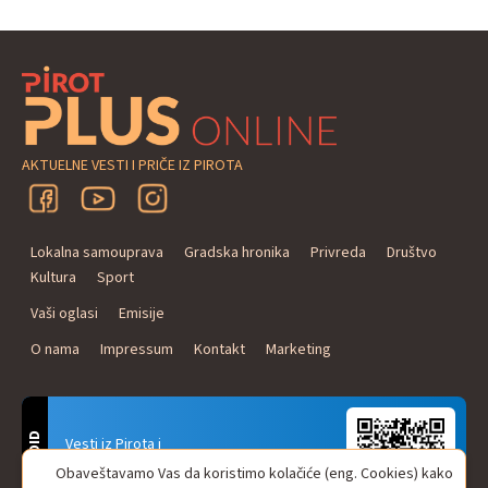
AKTUELNE VESTI I PRIČE IZ PIROTA
Lokalna samouprava
Gradska hronika
Privreda
Društvo
Kultura
Sport
Vaši oglasi
Emisije
O nama
Impressum
Kontakt
Marketing
ANDROID
Vesti iz Pirota i
Naxi Plus Radio
Obaveštavamo Vas da koristimo kolačiće (eng. Cookies) kako