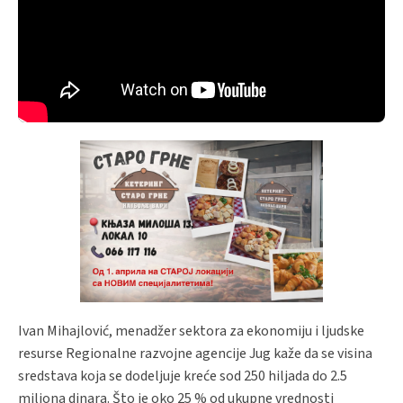
Ivan Mihajlović, menadžer sektora za ekonomiju i ljudske
resurse Regionalne razvojne agencije Jug kaže da se visina
sredstava koja se dodeljuje kreće sod 250 hiljada do 2.5
miliona dinara. Što je oko 25 % od ukupne vrednosti