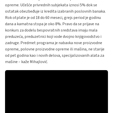
opreme. Učešće privrednih subjekata iznosi 5% dok se
ostatak obezbeđuje iz kredita izabranih poslovnih banaka.
Rok otplate je od 18 do 60 meseci, grejs period je godinu
dana a kamatna stopa je oko 8%. Pravo da se prijave na
konkurs za dodelu bespovratnih sredstava imaju mala
preduzeća, preduzetnici koji vode dvojno knjigovodstvo i
zadruge. Predmet programa je nabavka nove proizvodne
opreme, polovne proizvodne opreme ili mašina, ne starije
od pet godina kao i novih delova, specijalizovanih alata za
mašine – kaže Mihajlović.