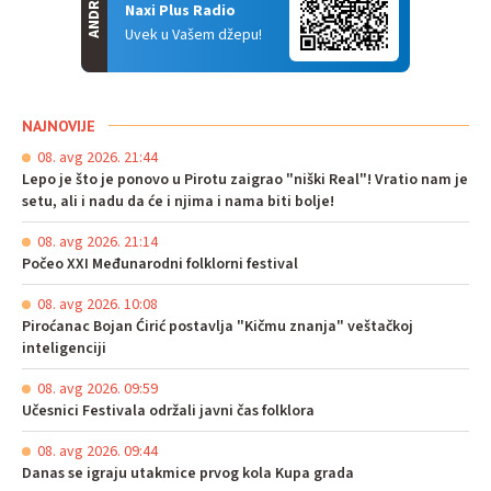
ANDROID
Naxi Plus Radio
Uvek u Vašem džepu!
NAJNOVIJE
08. avg 2026. 21:44
Lepo je što je ponovo u Pirotu zaigrao "niški Real"! Vratio nam je
setu, ali i nadu da će i njima i nama biti bolje!
08. avg 2026. 21:14
Počeo XXI Međunarodni folklorni festival
08. avg 2026. 10:08
Piroćanac Bojan Ćirić postavlja "Kičmu znanja" veštačkoj
inteligenciji
08. avg 2026. 09:59
Učesnici Festivala održali javni čas folklora
08. avg 2026. 09:44
Danas se igraju utakmice prvog kola Kupa grada