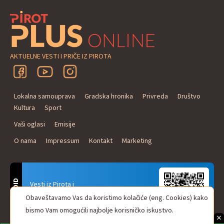
AKTUELNE VESTI I PRIČE IZ PIROTA
Lokalna samouprava
Gradska hronika
Privreda
Društvo
Kultura
Sport
Vaši oglasi
Emisije
O nama
Impressum
Kontakt
Marketing
ANDROID
Vesti iz Pirota i
Naxi Plus Radio
Obaveštavamo Vas da koristimo kolačiće (eng. Cookies) kako
Uvek u Vašem džepu!
bismo Vam omogućili najbolje korisničko iskustvo.
×