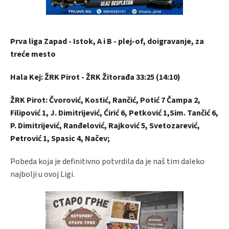
Prva liga Zapad - Istok, A i B - plej-of, doigravanje, za
treće mesto
Hala Kej: ŽRK Pirot - ŽRK Žitorađa 33:25 (14:10)
ŽRK Pirot: Čvorović, Kostić, Rančić, Potić 7 Čampa 2,
Filipović 1, J. Dimitrijević, Ćirić 6, Petković 1,Sim. Tančić 6,
P. Dimitrijević, Ranđelović, Rajković 5, Svetozarević,
Petrović 1, Spasic 4, Načev;
Pobeda koja je definitivno potvrdila da je naš tim daleko
najbolji u ovoj Ligi.