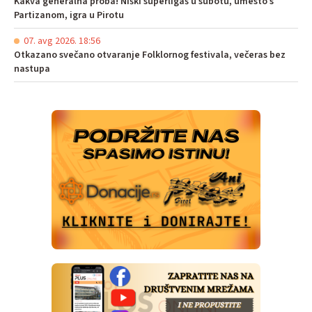
Kakva generalna proba! Niški superligaš u subotu, umesto s
Partizanom, igra u Pirotu
07. avg 2026. 18:56
Otkazano svečano otvaranje Folklornog festivala, večeras bez
nastupa