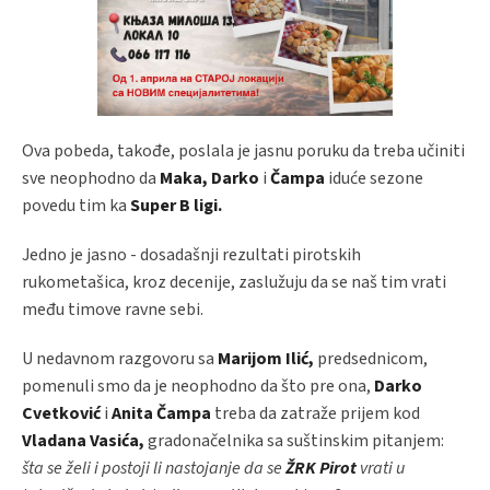
Ova pobeda, takođe, poslala je jasnu poruku da treba učiniti
sve neophodno da
Maka, Darko
i
Čampa
iduće sezone
povedu tim ka
Super
B ligi.
Jedno je jasno - dosadašnji rezultati pirotskih
rukometašica, kroz decenije, zaslužuju da se naš tim vrati
među timove ravne sebi.
U nedavnom razgovoru sa
Marijom Ilić,
predsednicom,
pomenuli smo da je neophodno da što pre ona,
Darko
Cvetković
i
Anita Čampa
treba da zatraže prijem kod
Vladana Vasića,
gradonačelnika sa suštinskim pitanjem:
šta se želi i postoji li nastojanje da se
ŽRK Pirot
vrati u