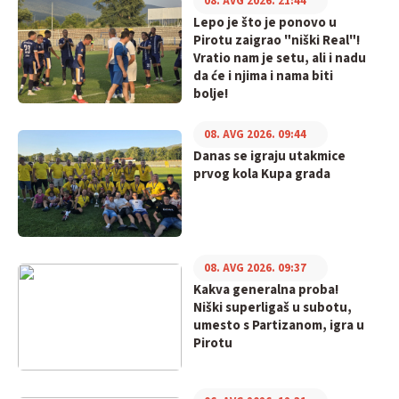
08. AVG 2026. 21:44
Lepo je što je ponovo u
Pirotu zaigrao "niški Real"!
Vratio nam je setu, ali i nadu
da će i njima i nama biti
bolje!
08. AVG 2026. 09:44
Danas se igraju utakmice
prvog kola Kupa grada
08. AVG 2026. 09:37
Kakva generalna proba!
Niški superligaš u subotu,
umesto s Partizanom, igra u
Pirotu