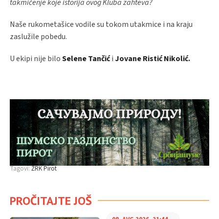
takmičenje koje istorija ovog Kluba zahteva?
Naše rukometašice vodile su tokom utakmice i na kraju
zaslužile pobedu.
U ekipi nije bilo
Selene Tančić
i
Jovane Ristić Nikolić.
Tagovi:
ŽRK Pirot
PROČITAJTE JOŠ