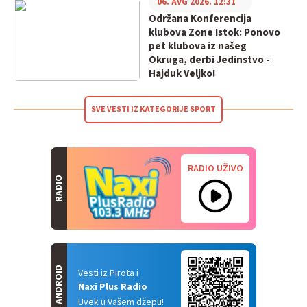
06. AVG 2026. 12:31
Održana Konferencija
klubova Zone Istok: Ponovo
pet klubova iz našeg
Okruga, derbi Jedinstvo -
Hajduk Veljko!
SVE VESTI IZ KATEGORIJE SPORT
RADIO UŽIVO
RADIO
ANDROID
Vesti iz Pirota i
Naxi Plus Radio
Uvek u Vašem džepu!