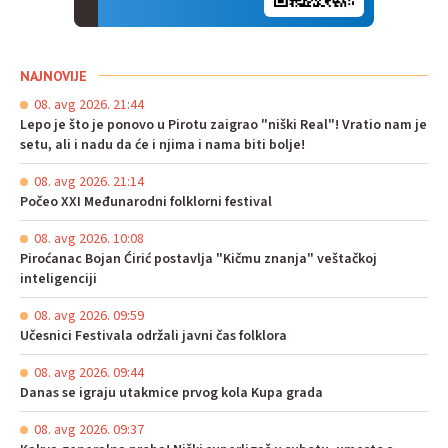
NAJNOVIJE
08. avg 2026. 21:44
Lepo je što je ponovo u Pirotu zaigrao "niški Real"! Vratio nam je
setu, ali i nadu da će i njima i nama biti bolje!
08. avg 2026. 21:14
Počeo XXI Međunarodni folklorni festival
08. avg 2026. 10:08
Piroćanac Bojan Ćirić postavlja "Kičmu znanja" veštačkoj
inteligenciji
08. avg 2026. 09:59
Učesnici Festivala održali javni čas folklora
08. avg 2026. 09:44
Danas se igraju utakmice prvog kola Kupa grada
08. avg 2026. 09:37