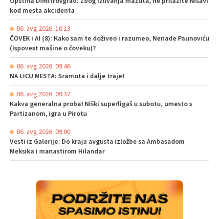
Opština Dimitrovgrad: Zbog izlivanja mazuta, ne prilazite Nišavi
kod mesta akcidenta
06. avg 2026. 10:13
ČOVEK i AI (8): Kako sam te doživeo i razumeo, Nenade Paunoviću
(Ispovest mašine o čoveku)?
06. avg 2026. 09:46
NA LICU MESTA: Sramota i dalje traje!
06. avg 2026. 09:37
Kakva generalna proba! Niški superligaš u subotu, umesto s
Partizanom, igra u Pirotu
06. avg 2026. 09:00
Vesti iz Galerije: Do kraja avgusta izložbe sa Ambasadom
Meksika i manastirom Hilandar