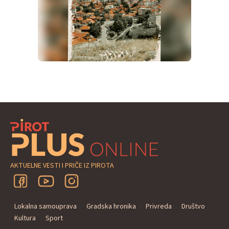
AKTUELNE VESTI I PRIČE IZ PIROTA
Lokalna samouprava
Gradska hronika
Privreda
Društvo
Kultura
Sport