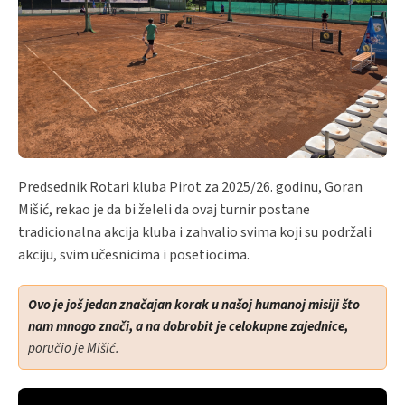
Predsednik Rotari kluba Pirot za 2025/26. godinu, Goran
Mišić, rekao je da bi želeli da ovaj turnir postane
tradicionalna akcija kluba i zahvalio svima koji su podržali
akciju, svim učesnicima i posetiocima.
Ovo je još jedan značajan korak u našoj humanoj misiji što
nam mnogo znači, a na dobrobit je celokupne zajednice,
poručio je Mišić.