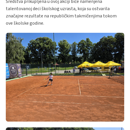
Sredstva prikupljena u ovoj akciji biće namenjena
talentovanoj deci školskog uzrasta, koja su ostvarila
značajne rezultate na republičkim takmičenjima tokom
ove školske godine.