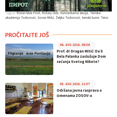
Tagovi:
Rotari klub Pirot
Rotary club
humanitarna akcija
Teniska
akademija Todorović
Goran Mišić
Željko Todorović
teniski turnir
Tenis
PROČITAJTE JOŠ
06. AVG 2026. 08:58
Prof. dr Dragan Mitić: Da li
Bela Palanka zaslužuje Dom
sećanja Svetog Nikete?
05. AVG 2026. 12:57
Održana javna rasprava o
izmenama ZOSOV-a