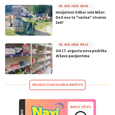
05. AVG 2026. 09:42
Inicijativni Odbor sela Nišor:
Da li ovo ta "većina" stvarno
želi?
05. AVG 2026. 09:22
Od 17. avgusta nova podrška
države pacijentima
SVE VESTI IZ KATEGORIJE DRUŠTVO
RADIO UŽIVO
RADIO