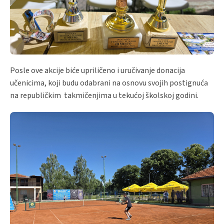
Posle ove akcije biće upriličeno i uručivanje donacija
učenicima, koji budu odabrani na osnovu svojih postignuća
na republičkim takmičenjima u tekućoj školskoj godini.