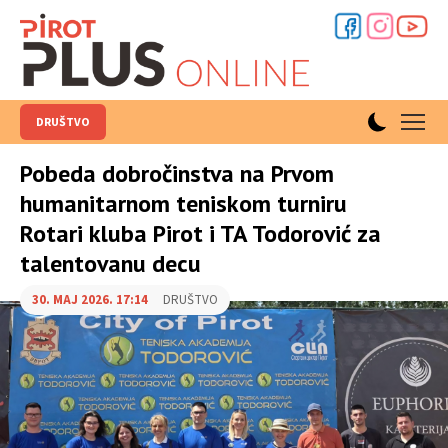
DRUŠTVO
Pobeda dobročinstva na Prvom
humanitarnom teniskom turniru
Rotari kluba Pirot i TA Todorović za
talentovanu decu
30. MAJ 2026. 17:14
DRUŠTVO