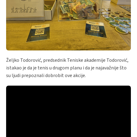
Željko Todorović, predsednik Teniske akademije Todorović,
istakao je da je tenis u drugom planu i da je najavažnije što
su ljudi prepoznali dobrobit ove akcije.