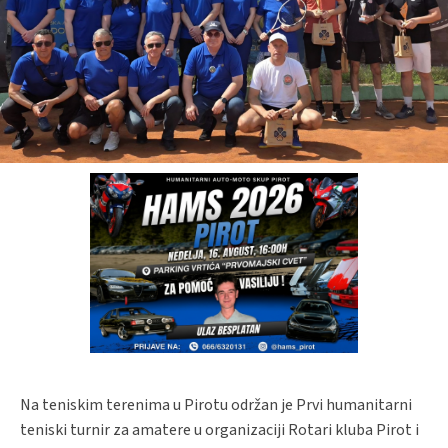
Na teniskim terenima u Pirotu održan je Prvi humanitarni
teniski turnir za amatere u organizaciji Rotari kluba Pirot i