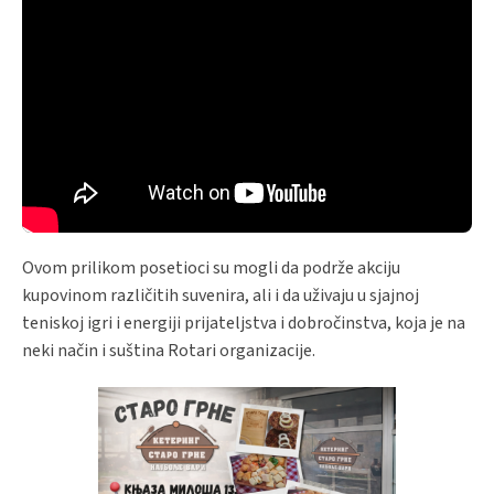
Ovom prilikom posetioci su mogli da podrže akciju
kupovinom različitih suvenira, ali i da uživaju u sjajnoj
teniskoj igri i energiji prijateljstva i dobročinstva, koja je na
neki način i suština Rotari organizacije.