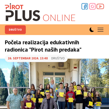
DRUŠTVO
Počela realizacija edukativnih
radionica "Pirot naših predaka"
26. SEPTEMBAR 2024. 13:48
DRUŠTVO