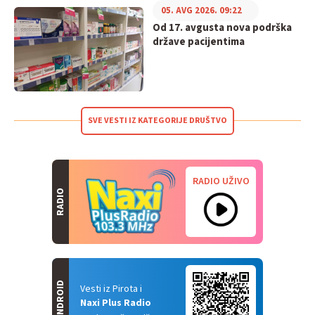
05. AVG 2026. 09:22
Od 17. avgusta nova podrška
države pacijentima
SVE VESTI IZ KATEGORIJE DRUŠTVO
RADIO UŽIVO
RADIO
ANDROID
Vesti iz Pirota i
Naxi Plus Radio