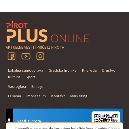
AKTUELNE VESTI I PRIČE IZ PIROTA
Lokalna samouprava
Gradska hronika
Privreda
Društvo
Kultura
Sport
Vaši oglasi
Emisije
O nama
Impressum
Kontakt
Marketing
ANDROID
Vesti iz Pirota i
Naxi Plus Radio