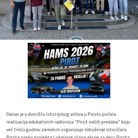
Danas je u dvorištu Istorijskog arhiva u Pirotu počela
realizacija edukativnih radionica "Pirot naših predaka" koju
već treću godinu zaredom organizuje Udruženje istoričara
Pirota preko projekta Lokalnog plana akcije za decu Pirota