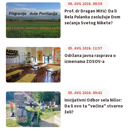
06. AVG 2026. 08:58
Prof. dr Dragan Mitić: Da li
Bela Palanka zaslužuje Dom
sećanja Svetog Nikete?
05. AVG 2026. 12:57
Održana javna rasprava o
izmenama ZOSOV-a
05. AVG 2026. 09:42
Inicijativni Odbor sela Nišor:
Da li ovo ta "većina" stvarno
želi?