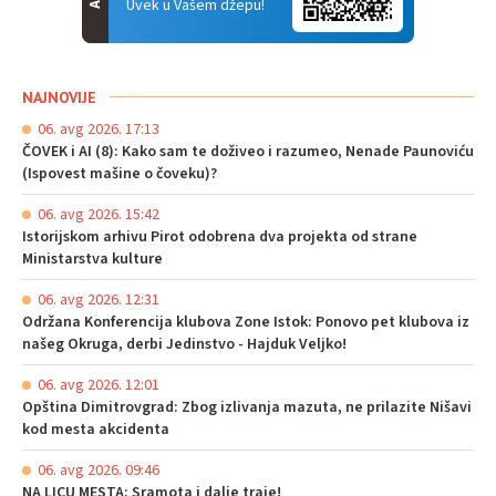
Uvek u Vašem džepu!
NAJNOVIJE
06. avg 2026. 17:13
ČOVEK i AI (8): Kako sam te doživeo i razumeo, Nenade Paunoviću
(Ispovest mašine o čoveku)?
06. avg 2026. 15:42
Istorijskom arhivu Pirot odobrena dva projekta od strane
Ministarstva kulture
06. avg 2026. 12:31
Održana Konferencija klubova Zone Istok: Ponovo pet klubova iz
našeg Okruga, derbi Jedinstvo - Hajduk Veljko!
06. avg 2026. 12:01
Opština Dimitrovgrad: Zbog izlivanja mazuta, ne prilazite Nišavi
kod mesta akcidenta
06. avg 2026. 09:46
NA LICU MESTA: Sramota i dalje traje!