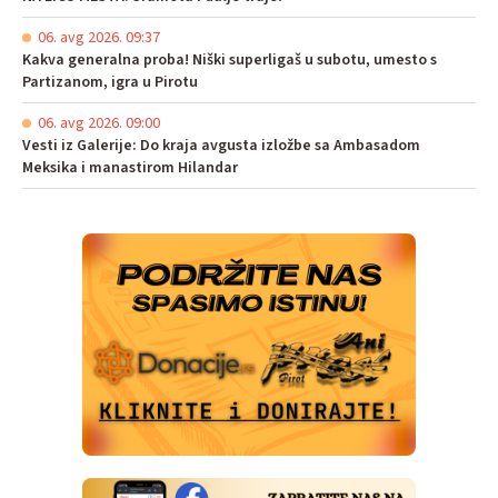
06. avg 2026. 09:37
Kakva generalna proba! Niški superligaš u subotu, umesto s
Partizanom, igra u Pirotu
06. avg 2026. 09:00
Vesti iz Galerije: Do kraja avgusta izložbe sa Ambasadom
Meksika i manastirom Hilandar