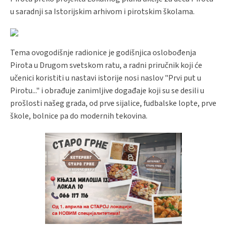
u saradnji sa Istorijskim arhivom i pirotskim školama.
Tema ovogodišnje radionice je godišnjica oslobođenja
Pirota u Drugom svetskom ratu, a radni priručnik koji će
učenici koristiti u nastavi istorije nosi naslov "Prvi put u
Pirotu..." i obrađuje zanimljive događaje koji su se desili u
prošlosti našeg grada, od prve sijalice, fudbalske lopte, prve
škole, bolnice pa do modernih tekovina.