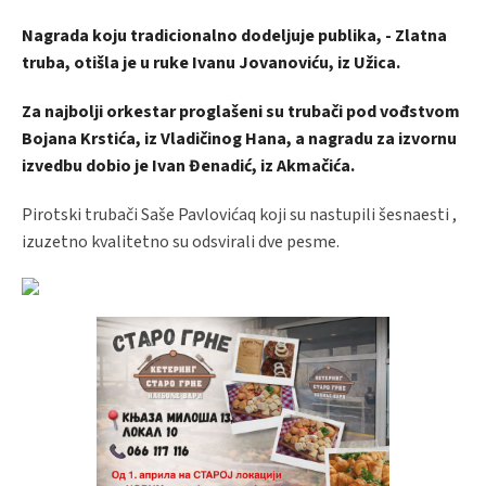
Nagrada koju tradicionalno dodeljuje publika, - Zlatna
truba, otišla je u ruke Ivanu Jovanoviću, iz Užica.
Za najbolji orkestar proglašeni su trubači pod vođstvom
Bojana Krstića, iz Vladičinog Hana, a nagradu za izvornu
izvedbu dobio je Ivan Đenadić, iz Akmačića.
Pirotski trubači Saše Pavlovićaq koji su nastupili šesnaesti ,
izuzetno kvalitetno su odsvirali dve pesme.