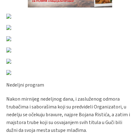
Nedeljni program
Nakon mirnijeg nedeljnog dana, i zasluženog odmora
trubačima i saborašima koji su predvideli Organizatori, u
nedelju se očekuju bravure, najpre Bojana Ristića, a zatim i
majstora trube koji su osvajanjem svih titula u Guči bili
dužni da svoja mesta ustupe mlađima.