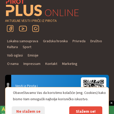
AKTUELNE VESTI I PRIČE IZ PIROTA
Lokalna samouprava
Gradska hronika
Privreda
Društvo
Kultura
Sport
Vaši oglasi
Emisije
O nama
Impressum
Kontakt
Marketing
ANDROID
Vesti iz Pirota i
Naxi Plus Radio
Obaveštavamo Vas da koristimo kolačiće (eng. Cookies) kako
Uvek u Vašem džepu!
bismo Vam omogućili najbolje korisničko iskustvo.
×
Ne slažem se
Slažem se!