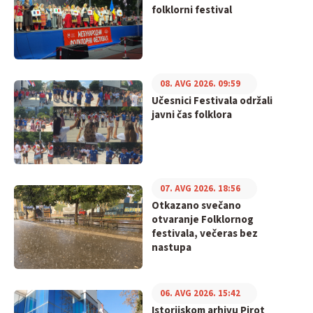
folklorni festival
08. AVG 2026. 09:59
Učesnici Festivala održali
javni čas folklora
07. AVG 2026. 18:56
Otkazano svečano
otvaranje Folklornog
festivala, večeras bez
nastupa
06. AVG 2026. 15:42
Istorijskom arhivu Pirot