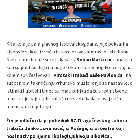
Kiša koja je pala glavnog festivalskog dana, nije pokvarila
atmosferu koju iz večeri u veče prave saboraši na stadionu.
Nakon prethodne večeri, kada su
Boban Marković
i finalisti
koji su publiku digli na noge tokom Ponoćnog koncerta, na
kojem su učestvovali i
Pirotski trubači Saše Pavlovića
, na
subotnjem takmičenju vrhunsko muziciranje se nastavilo, a
istinski ljubitelji trube su imali priliku da čuju jedinstvene
majstorije najboljih trubača na svetu kada je ovaj način
muziciranja u pitanju.
Žiri je odlučio da je pobednik 57. Dragačevskog sabora
trubača Janko Jovanović, iz Požege, iz orkestra koji
nosi naziv po njemu i kolegi Ljubivoju Dikoviću.,