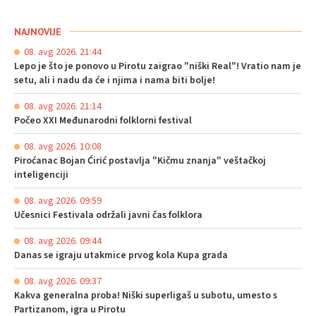
NAJNOVIJE
08. avg 2026. 21:44
Lepo je što je ponovo u Pirotu zaigrao "niški Real"! Vratio nam je
setu, ali i nadu da će i njima i nama biti bolje!
08. avg 2026. 21:14
Počeo XXI Međunarodni folklorni festival
08. avg 2026. 10:08
Piroćanac Bojan Ćirić postavlja "Kičmu znanja" veštačkoj
inteligenciji
08. avg 2026. 09:59
Učesnici Festivala održali javni čas folklora
08. avg 2026. 09:44
Danas se igraju utakmice prvog kola Kupa grada
08. avg 2026. 09:37
Kakva generalna proba! Niški superligaš u subotu, umesto s
Partizanom, igra u Pirotu