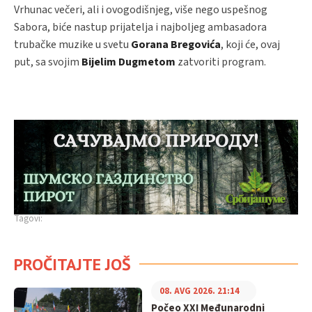
Vrhunac večeri, ali i ovogodišnjeg, više nego uspešnog
Sabora, biće nastup prijatelja i najboljeg ambasadora
trubačke muzike u svetu
Gorana Bregovića
, koji će, ovaj
put, sa svojim
Bijelim Dugmetom
zatvoriti program.
Tagovi:
PROČITAJTE JOŠ
08. AVG 2026. 21:14
Počeo XXI Međunarodni