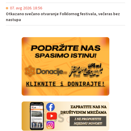
07. avg 2026. 18:56
Otkazano svečano otvaranje Folklornog festivala, večeras bez
nastupa