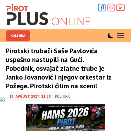
KULTURA
Pirotski trubači Saše Pavlovića
uspešno nastupili na Guči.
Pobednik, osvajač zlatne trube je
Janko Jovanović i njegov orkestar iz
Požege. Pirotski ćilim na sceni!
13. AVGUST 2017. 11:58
KULTURA