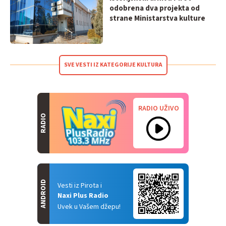
odobrena dva projekta od
strane Ministarstva kulture
SVE VESTI IZ KATEGORIJE KULTURA
RADIO UŽIVO
RADIO
ANDROID
Vesti iz Pirota i
Naxi Plus Radio
Uvek u Vašem džepu!