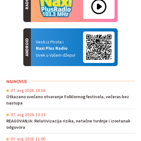
RADIO
ANDROID
Vesti iz Pirota i
Naxi Plus Radio
Uvek u Vašem džepu!
NAJNOVIJE
07. avg 2026. 18:56
Otkazano svečano otvaranje Folklornog festivala, večeras bez
nastupa
07. avg 2026. 13:33
REAGOVANJA: Relativizacija rizika, netačne tvrdnje i izostanak
odgovora
07. avg 2026. 11:00