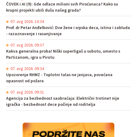
ČOVEK i AI (9): Gde odlaze milioni svih Piroćanaca? Kako su
krupni projekti ubili dušu našeg grada?
07. avg 2026. 10:34
Prof. dr Petar Anđelković: Dve žene i srpska deca, istina i zabluda
- razaznavanje i rasanjivanje
07. avg 2026. 09:37
Kakva generalna proba! Niški superligaš u subotu, umesto s
Partizanom, igra u Pirotu
07. avg 2026. 09:34
Upozorenje RHMZ - Toplotni talas ne jenjava, povećana
opasnost od požara
07. avg 2026. 09:31
Agencija za bezbednost saobraćaja: Električni trotinet nije
igračka - bezbednost dece počinje od roditelja