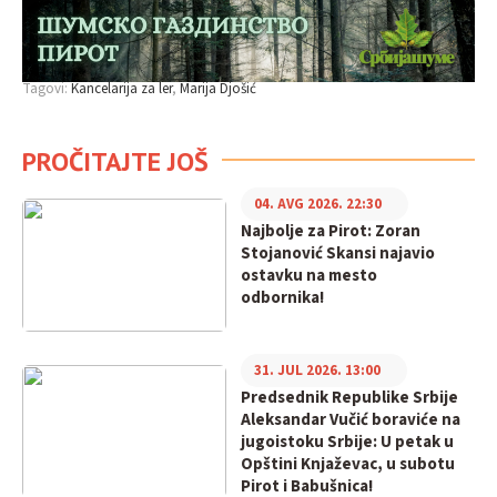
Tagovi:
Kancelarija za ler
Marija Djošić
PROČITAJTE JOŠ
04. AVG 2026. 22:30
Najbolje za Pirot: Zoran
Stojanović Skansi najavio
ostavku na mesto
odbornika!
31. JUL 2026. 13:00
Predsednik Republike Srbije
Aleksandar Vučić boraviće na
jugoistoku Srbije: U petak u
Opštini Knjaževac, u subotu
Pirot i Babušnica!