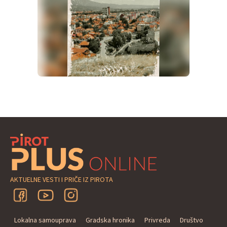
AKTUELNE VESTI I PRIČE IZ PIROTA
Lokalna samouprava
Gradska hronika
Privreda
Društvo