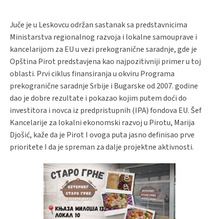
Juče je u Leskovcu održan sastanak sa predstavnicima
Ministarstva regionalnog razvoja i lokalne samouprave i
kancelarijom za EU u vezi prekogranične saradnje, gde je
Opština Pirot predstavjena kao najpozitivniji primer u toj
oblasti. Prvi ciklus finansiranja u okviru Programa
prekogranične saradnje Srbije i Bugarske od 2007. godine
dao je dobre rezultate i pokazao kojim putem doći do
investitora i novca iz predpristupnih (IPA) fondova EU. Šef
Kancelarije za lokalni ekonomski razvoj u Pirotu, Marija
Djošić, kaže da je Pirot I ovoga puta jasno definisao prve
prioritete I da je spreman za dalje projektne aktivnosti.