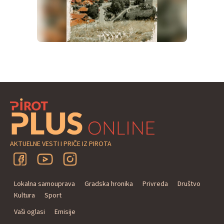
AKTUELNE VESTI I PRIČE IZ PIROTA
Lokalna samouprava
Gradska hronika
Privreda
Društvo
Kultura
Sport
Vaši oglasi
Emisije