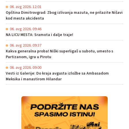
06. avg 2026. 12:01
Opština Dimitrovgrad: Zbog izlivanja mazuta, ne prilazite Nišavi
kod mesta akcidenta
06. avg 2026. 09:46
NA LICU MESTA: Sramota i dalje traje!
06. avg 2026. 09:37
Kakva generalna proba! Niški superligaš u subotu, umesto s
Partizanom, igra u Pirotu
06. avg 2026. 09:00
Vesti iz Galerije: Do kraja avgusta izložbe sa Ambasadom
Meksika i manastirom Hilandar