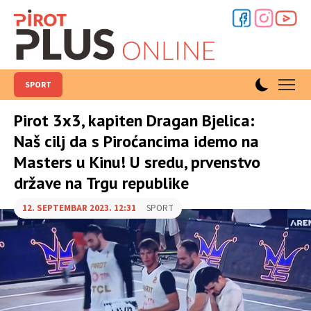
SPORT
Pirot 3x3, kapiten Dragan Bjelica:
Naš cilj da s Piroćancima idemo na
Masters u Kinu! U sredu, prvenstvo
države na Trgu republike
12. SEPTEMBAR 2023. 12:31
SPORT