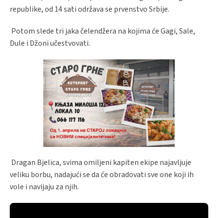
republike, od 14 sati održava se prvenstvo Srbije.
Potom slede tri jaka čelendžera na kojima će Gagi, Sale,
Dule i Džoni učestvovati.
Dragan Bjelica, svima omiljeni kapiten ekipe najavljuje
veliku borbu, nadajući se da će obradovati sve one koji ih
vole i navijaju za njih.