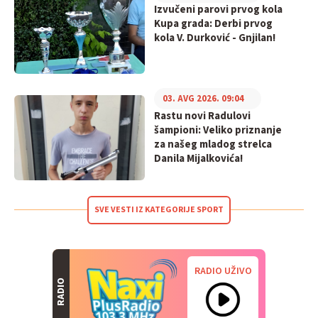
Izvučeni parovi prvog kola
Kupa grada: Derbi prvog
kola V. Durković - Gnjilan!
03. AVG 2026. 09:04
Rastu novi Radulovi
šampioni: Veliko priznanje
za našeg mladog strelca
Danila Mijalkovića!
SVE VESTI IZ KATEGORIJE SPORT
RADIO UŽIVO
RADIO