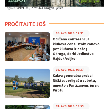
Tagovi:
Basket 3x3
Pirot 3x3
Dragan Bjelica
PROČITAJTE JOŠ
06. AVG 2026. 12:31
Održana Konferencija
klubova Zone Istok: Ponovo
pet klubova iz našeg
Okruga, derbi Jedinstvo -
Hajduk Veljko!
06. AVG 2026. 09:37
Kakva generalna proba!
Niški superligaš u subotu,
umesto s Partizanom, igra u
Pirotu
03. AVG 2026. 19:55