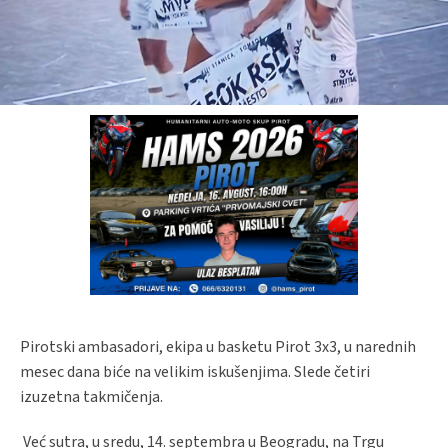
Pirotski ambasadori, ekipa u basketu Pirot 3x3, u narednih
mesec dana biće na velikim iskušenjima. Slede četiri
izuzetna takmičenja.
Već sutra, u sredu, 14. septembra u Beogradu, na Trgu