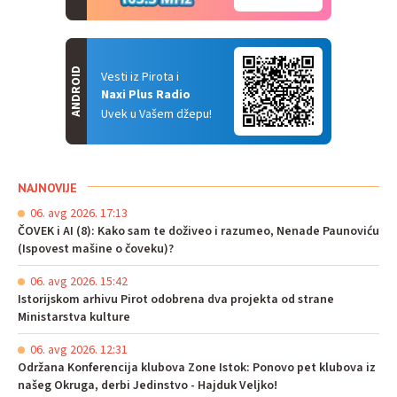
ANDROID
Vesti iz Pirota i
Naxi Plus Radio
Uvek u Vašem džepu!
NAJNOVIJE
06. avg 2026. 17:13
ČOVEK i AI (8): Kako sam te doživeo i razumeo, Nenade Paunoviću
(Ispovest mašine o čoveku)?
06. avg 2026. 15:42
Istorijskom arhivu Pirot odobrena dva projekta od strane
Ministarstva kulture
06. avg 2026. 12:31
Održana Konferencija klubova Zone Istok: Ponovo pet klubova iz
našeg Okruga, derbi Jedinstvo - Hajduk Veljko!