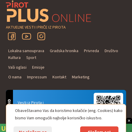
AKTUELNE VESTI I PRIČE IZ PIROTA
Lokalna samouprava
Gradska hronika
Privreda
Društvo
Kultura
Sport
Vaši oglasi
Emisije
O nama
Impressum
Kontakt
Marketing
ANDROID
Vesti iz Pirota i
Naxi Plus Radio
Obaveštavamo Vas da koristimo kolačiće (eng. Cookies) kako
Uvek u Vašem džepu!
bismo Vam omogućili najbolje korisničko iskustvo.
×