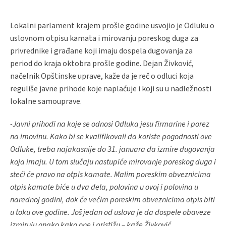
Lokalni parlament krajem prošle godine usvojio je Odluku o
uslovnom otpisu kamata i mirovanju poreskog duga za
privrednike i građane koji imaju dospela dugovanja za
period do kraja oktobra prošle godine. Dejan Živković,
načelnik Opštinske uprave, kaže da je reč o odluci koja
reguliše javne prihode koje naplaćuje i koji su u nadležnosti
lokalne samouprave.
-Javni prihodi na koje se odnosi Odluka jesu firmarine i porez
na imovinu. Kako bi se kvalifikovali da koriste pogodnosti ove
Odluke, treba najakasnije do 31. januara da izmire dugovanja
koja imaju. U tom slučaju nastupiće mirovanje poreskog duga i
steći će pravo na otpis kamate. Malim poreskim obveznicima
otpis kamate biće u dva dela, polovina u ovoj i polovina u
narednoj godini, dok će većim poreskim obveznicima otpis biti
u toku ove godine. Još jedan od uslova je da dospele obaveze
izmiruju onako kako one i pristižu – kaže Živković.