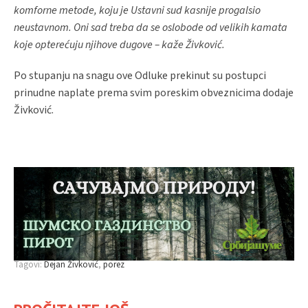
komforne metode, koju je Ustavni sud kasnije progalsio
neustavnom. Oni sad treba da se oslobode od velikih kamata
koje opterećuju njihove dugove – kaže Živković.
Po stupanju na snagu ove Odluke prekinut su postupci
prinudne naplate prema svim poreskim obveznicima dodaje
Živković.
Tagovi:
Dejan Živković
porez