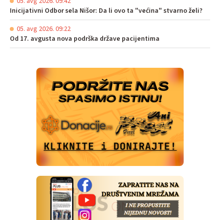
05. avg 2026. 09:42
Inicijativni Odbor sela Nišor: Da li ovo ta "većina" stvarno želi?
05. avg 2026. 09:22
Od 17. avgusta nova podrška države pacijentima