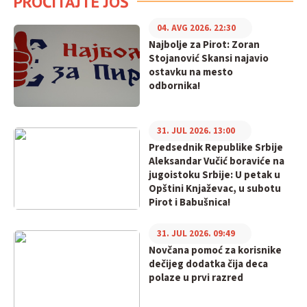
PROČITAJTE JOŠ
04. AVG 2026. 22:30
Najbolje za Pirot: Zoran
Stojanović Skansi najavio
ostavku na mesto
odbornika!
31. JUL 2026. 13:00
Predsednik Republike Srbije
Aleksandar Vučić boraviće na
jugoistoku Srbije: U petak u
Opštini Knjaževac, u subotu
Pirot i Babušnica!
31. JUL 2026. 09:49
Novčana pomoć za korisnike
dečijeg dodatka čija deca
polaze u prvi razred