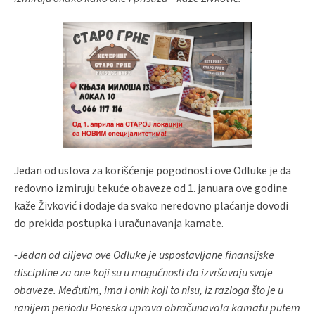
Jedan od uslova za korišćenje pogodnosti ove Odluke je da
redovno izmiruju tekuće obaveze od 1. januara ove godine
kaže Živković i dodaje da svako neredovno plaćanje dovodi
do prekida postupka i uračunavanja kamate.
-Jedan od ciljeva ove Odluke je uspostavljane finansijske
discipline za one koji su u mogućnosti da izvršavaju svoje
obaveze. Međutim, ima i onih koji to nisu, iz razloga što je u
ranijem periodu Poreska uprava obračunavala kamatu putem