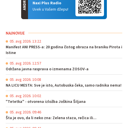
ANDROID
Naxi Plus Radio
Uvek u Vašem džepu!
NAJNOVIJE
05. avg 2026. 13:22
Manifest ANI PRESS-a: 20 godina čistog obraza na braniku Pirota i
Istine
05. avg 2026. 12:57
Održana javna rasprava o izmenama ZOSOV-a
05. avg 2026. 10:08
NA LICU MESTA: Sve je isto, Autobuska čeka, samo radnika nema!
05. avg 2026. 10:02
"Tetetka" - otvorena izložba Joškina Šiljana
05. avg 2026. 09:46
Šta je ovo, da li neko zna: Zelena staza, rečica ili...