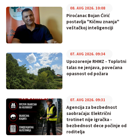
08. AVG 2026. 10:08
Piroćanac Bojan Ćirić
postavlja "Kičmu znanja"
veštačkoj inteligenciji
07. AVG 2026. 09:34
Upozorenje RHMZ - Toplotni
talas ne jenjava, povećana
opasnost od požara
07. AVG 2026. 09:31
Agencija za bezbednost
saobraćaja: Električni
trotinet nije igračka -
bezbednost dece počinje od
roditelja