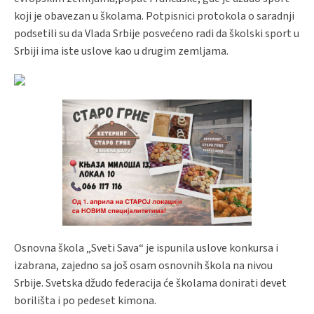
koji je obavezan u školama. Potpisnici protokola o saradnji
podsetili su da Vlada Srbije posvećeno radi da školski sport u
Srbiji ima iste uslove kao u drugim zemljama.
Osnovna škola „Sveti Sava“ je ispunila uslove konkursa i
izabrana, zajedno sa još osam osnovnih škola na nivou
Srbije. Svetska džudo federacija će školama donirati devet
borilišta i po pedeset kimona.