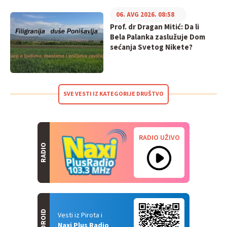
06. AVG 2026. 08:58
Prof. dr Dragan Mitić: Da li
Bela Palanka zaslužuje Dom
sećanja Svetog Nikete?
SVE VESTI IZ KATEGORIJE DRUŠTVO
RADIO UŽIVO
RADIO
ANDROID
Vesti iz Pirota i
Naxi Plus Radio