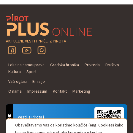
AKTUELNE VESTI I PRIČE IZ PIROTA
Lokalna samouprava
Gradska hronika
Privreda
Društvo
Kultura
Sport
Vaši oglasi
Emisije
O nama
Impressum
Kontakt
Marketing
ANDROID
Vesti iz Pirota i
Naxi Plus Radio
Obaveštavamo Vas da koristimo kolačiće (eng. Cookies) kako
Uvek u Vašem džepu!
bismo Vam omogućili najbolje korisničko iskustvo.