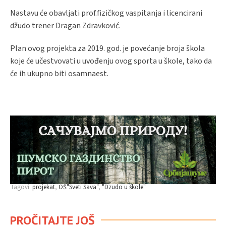
Nastavu će obavljati prof.fizičkog vaspitanja i licencirani
džudo trener Dragan Zdravković.
Plan ovog projekta za 2019. god. je povećanje broja škola
koje će učestvovati u uvođenju ovog sporta u škole, tako da
će ih ukupno biti osamnaest.
Tagovi:
projekat
OŠ"Sveti Sava"
"Dzudo u škole"
PROČITAJTE JOŠ