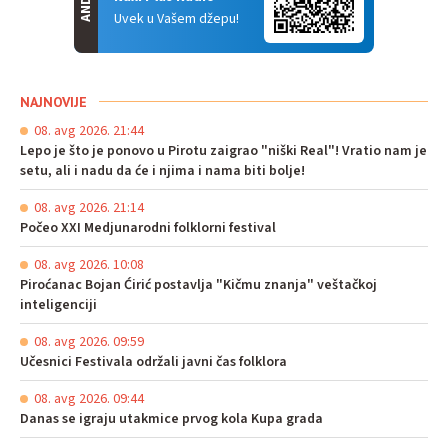
Uvek u Vašem džepu!
NAJNOVIJE
08. avg 2026. 21:44
Lepo je što je ponovo u Pirotu zaigrao "niški Real"! Vratio nam je
setu, ali i nadu da će i njima i nama biti bolje!
08. avg 2026. 21:14
Počeo XXI Medjunarodni folklorni festival
08. avg 2026. 10:08
Piroćanac Bojan Ćirić postavlja "Kičmu znanja" veštačkoj
inteligenciji
08. avg 2026. 09:59
Učesnici Festivala održali javni čas folklora
08. avg 2026. 09:44
Danas se igraju utakmice prvog kola Kupa grada