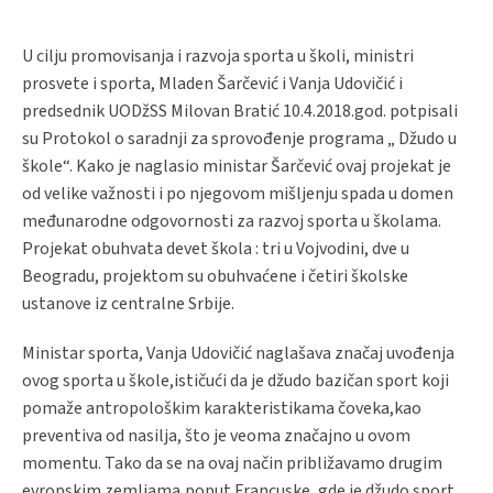
U cilju promovisanja i razvoja sporta u školi, ministri
prosvete i sporta, Mladen Šarčević i Vanja Udovičić i
predsednik UODžSS Milovan Bratić 10.4.2018.god. potpisali
su Protokol o saradnji za sprovođenje programa „ Džudo u
škole“. Kako je naglasio ministar Šarčević ovaj projekat je
od velike važnosti i po njegovom mišljenju spada u domen
međunarodne odgovornosti za razvoj sporta u školama.
Projekat obuhvata devet škola : tri u Vojvodini, dve u
Beogradu, projektom su obuhvaćene i četiri školske
ustanove iz centralne Srbije.
Ministar sporta, Vanja Udovičić naglašava značaj uvođenja
ovog sporta u škole,ističući da je džudo bazičan sport koji
pomaže antropološkim karakteristikama čoveka,kao
preventiva od nasilja, što je veoma značajno u ovom
momentu. Tako da se na ovaj način približavamo drugim
evropskim zemljama,poput Francuske, gde je džudo sport