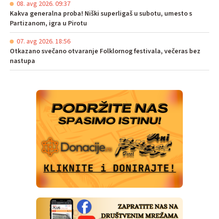
08. avg 2026. 09:37
Kakva generalna proba! Niški superligaš u subotu, umesto s
Partizanom, igra u Pirotu
07. avg 2026. 18:56
Otkazano svečano otvaranje Folklornog festivala, večeras bez
nastupa