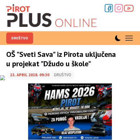
DRUŠTVO
OŠ "Sveti Sava" iz Pirota uključena
u projekat "Džudo u škole"
13. APRIL 2018. 09:30
DRUŠTVO