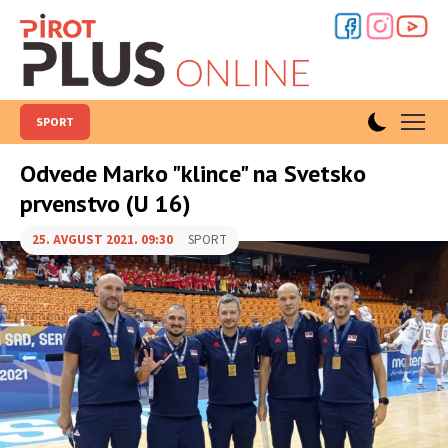
SPORT
Odvede Marko "klince" na Svetsko
prvenstvo (U 16)
25. AVGUST 2021. 09:30
SPORT