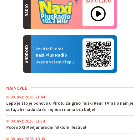
RADIO UŽIVO
RADIO
ANDROID
Vesti iz Pirota i
Naxi Plus Radio
Uvek u Vašem džepu!
NAJNOVIJE
08. avg 2026. 21:44
Lepo je što je ponovo u Pirotu zaigrao "niški Real"! Vratio nam je
setu, ali i nadu da će i njima i nama biti bolje!
08. avg 2026. 21:14
Počeo XXI Medjunarodni folklorni festival
08. avg 2026. 10:08