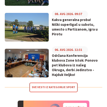
08. AVG 2026. 09:37
Kakva generalna proba!
Niški superligaš u subotu,
umesto s Partizanom, igra u
Pirotu
06. AVG 2026. 12:31
Održana Konferencija
klubova Zone Istok: Ponovo
pet klubova iz našeg
Okruga, derbi Jedinstvo -
Hajduk Veljko!
SVE VESTI IZ KATEGORIJE SPORT