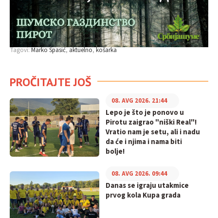
Tagovi:
Marko Spasić
aktuelno
košarka
PROČITAJTE JOŠ
08. AVG 2026. 21:44
Lepo je što je ponovo u
Pirotu zaigrao "niški Real"!
Vratio nam je setu, ali i nadu
da će i njima i nama biti
bolje!
08. AVG 2026. 09:44
Danas se igraju utakmice
prvog kola Kupa grada