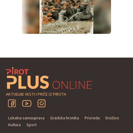
AKTUELNE VESTI I PRIČE IZ PIROTA
Lokalna samouprava
Gradska hronika
Privreda
Društvo
Kultura
Sport