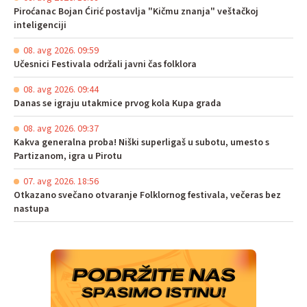
Piroćanac Bojan Ćirić postavlja "Kičmu znanja" veštačkoj
inteligenciji
08. avg 2026. 09:59
Učesnici Festivala održali javni čas folklora
08. avg 2026. 09:44
Danas se igraju utakmice prvog kola Kupa grada
08. avg 2026. 09:37
Kakva generalna proba! Niški superligaš u subotu, umesto s
Partizanom, igra u Pirotu
07. avg 2026. 18:56
Otkazano svečano otvaranje Folklornog festivala, večeras bez
nastupa