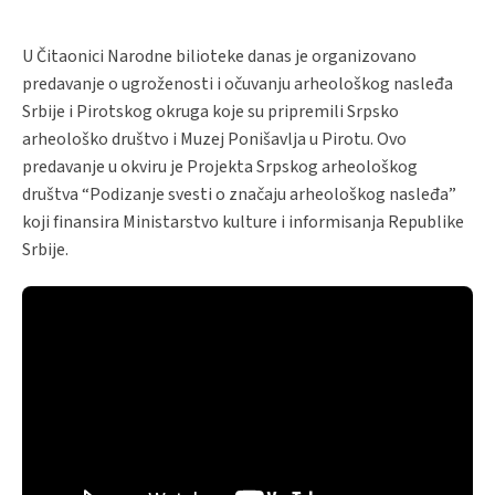
U Čitaonici Narodne bilioteke danas je organizovano
predavanje o ugroženosti i očuvanju arheološkog nasleđa
Srbije i Pirotskog okruga koje su pripremili Srpsko
arheološko društvo i Muzej Ponišavlja u Pirotu. Ovo
predavanje u okviru je Projekta Srpskog arheološkog
društva “Podizanje svesti o značaju arheološkog nasleđa”
koji finansira Ministarstvo kulture i informisanja Republike
Srbije.