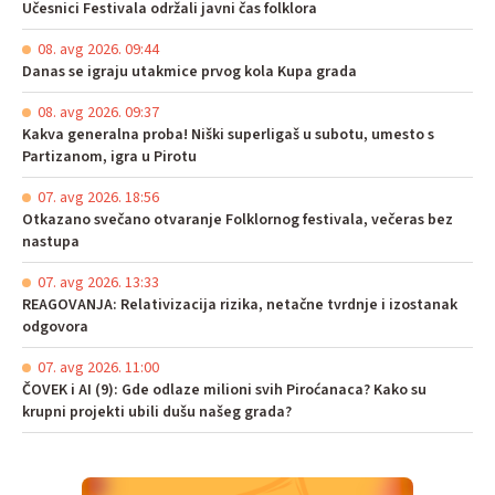
Učesnici Festivala održali javni čas folklora
08. avg 2026. 09:44
Danas se igraju utakmice prvog kola Kupa grada
08. avg 2026. 09:37
Kakva generalna proba! Niški superligaš u subotu, umesto s
Partizanom, igra u Pirotu
07. avg 2026. 18:56
Otkazano svečano otvaranje Folklornog festivala, večeras bez
nastupa
07. avg 2026. 13:33
REAGOVANJA: Relativizacija rizika, netačne tvrdnje i izostanak
odgovora
07. avg 2026. 11:00
ČOVEK i AI (9): Gde odlaze milioni svih Piroćanaca? Kako su
krupni projekti ubili dušu našeg grada?