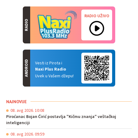
RADIO UŽIVO
RADIO
ANDROID
Vesti iz Pirota i
Naxi Plus Radio
Uvek u Vašem džepu!
NAJNOVIJE
08. avg 2026. 10:08
Piroćanac Bojan Ćirić postavlja "Kičmu znanja" veštačkoj
inteligenciji
08. avg 2026. 09:59