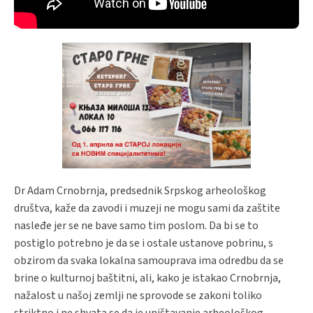
Dr Adam Crnobrnja, predsednik Srpskog arheološkog
društva, kaže da zavodi i muzeji ne mogu sami da zaštite
nasleđe jer se ne bave samo tim poslom. Da bi se to
postiglo potrebno je da se i ostale ustanove pobrinu, s
obzirom da svaka lokalna samouprava ima odredbu da se
brine o kulturnoj baštitni, ali, kako je istakao Crnobrnja,
nažalost u našoj zemlji ne sprovode se zakoni toliko
striktno i ne shvata se da je uništavanje arheološkog