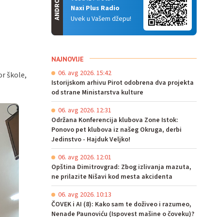
ANDROID
Naxi Plus Radio
Uvek u Vašem džepu!
NAJNOVIJE
06. avg 2026. 15:42
or škole,
Istorijskom arhivu Pirot odobrena dva projekta
od strane Ministarstva kulture
06. avg 2026. 12:31
Održana Konferencija klubova Zone Istok:
Ponovo pet klubova iz našeg Okruga, derbi
Jedinstvo - Hajduk Veljko!
06. avg 2026. 12:01
Opština Dimitrovgrad: Zbog izlivanja mazuta,
ne prilazite Nišavi kod mesta akcidenta
06. avg 2026. 10:13
ČOVEK i AI (8): Kako sam te doživeo i razumeo,
Nenade Paunoviću (Ispovest mašine o čoveku)?