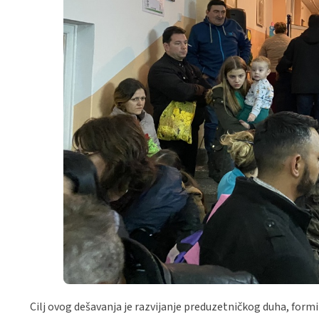
Cilj ovog dešavanja je razvijanje preduzetničkog duha, formir