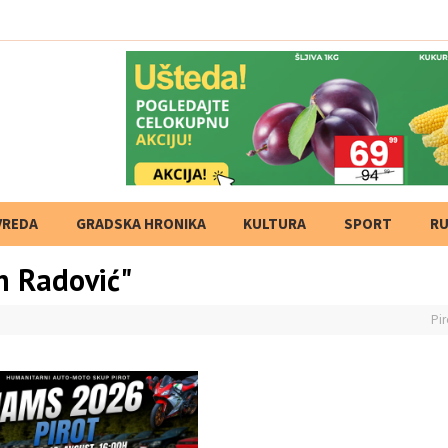
 Ponovo pet klubova iz naš
VREDA
GRADSKA HRONIKA
KULTURA
SPORT
RU
n Radović"
Pir