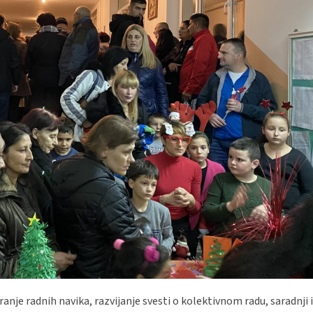
anje radnih navika, razvijanje svesti o kolektivnom radu, saradnji i