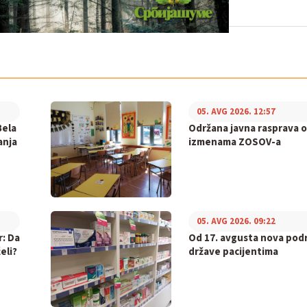
05. AVG 2026. 12:57
Bela
Održana javna rasprava o
anja
izmenama ZOSOV-a
05. AVG 2026. 09:22
r: Da
Od 17. avgusta nova pod
eli?
države pacijentima