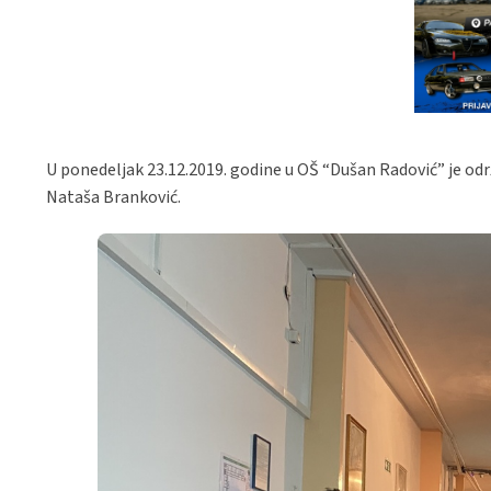
U ponedeljak 23.12.2019. godine u OŠ “Dušan Radović” je održ
Nataša Branković.