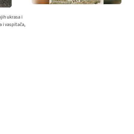
jih ukrasa i
 i vaspitača,