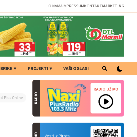
O NAMA
IMPRESSUM
KONTAKT
MARKETING
BRIKE
PROJEKTI
VAŠI OGLASI
RADIO UŽIVO
RADIO
ot Plus Online
Vesti iz Pirota i