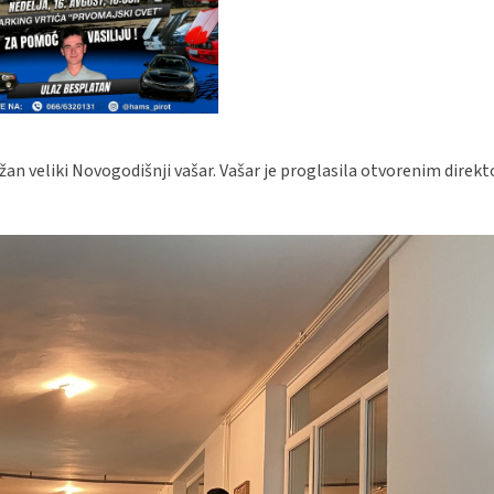
an veliki Novogodišnji vašar. Vašar je proglasila otvorenim direkt