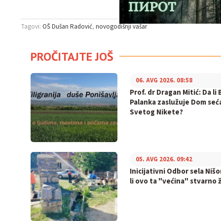
Tagovi:
OŠ Dušan Radović
novogodišnji vašar
PROČITAJTE JOŠ
06. AVG 2026. 08:58
Prof. dr Dragan Mitić: Da li 
Palanka zaslužuje Dom seć
Svetog Nikete?
05. AVG 2026. 09:42
Inicijativni Odbor sela Nišo
li ovo ta "većina" stvarno ž