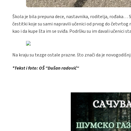
Škola je bila prepuna dece, nastavnika, roditelja, rođaka… 
čestitki koje su sami napravili učenici od prvog do četvrtog 
kao i da kupe šta im se sviđa. Podršku su im davali učenici st
Na kraju su tezge ostale prazne. što znači da je novogodišnj
*Tekst i foto: OŠ "Dušan radović"