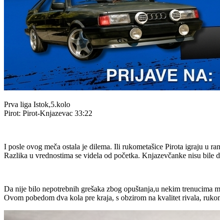
Prva liga Istok,5.kolo
Pirot: Pirot-Knjazevac 33:22
I posle ovog meča ostala je dilema. Ili rukometašice Pirota igraju u rang
Razlika u vrednostima se videla od početka. Knjazevčanke nisu bile do
Da nije bilo nepotrebnih grešaka zbog opuštanja,u nekim trenucima m
Ovom pobedom dva kola pre kraja, s obzirom na kvalitet rivala, rukomet