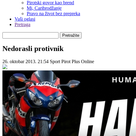
Pirotski govor kao brend
Mi, Caribrodžanje
Pravo na život bez prepreka
Vaši oglasi
Pretraga
Pretražite
Nedorasli protivnik
26. oktobar 2013. 21:54
Sport
Pirot Plus Online