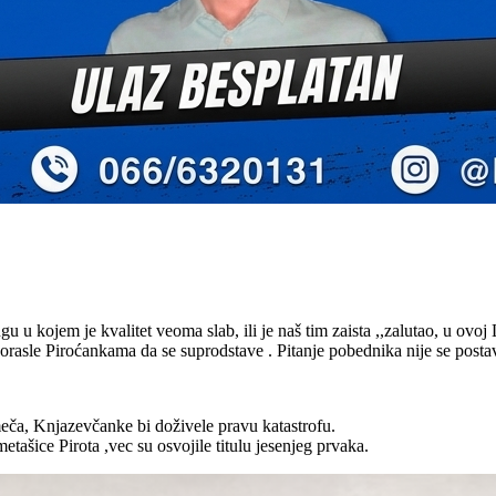
u u kojem je kvalitet veoma slab, ili je naš tim zaista ,,zalutao, u ovoj 
rasle Piroćankama da se suprodstave . Pitanje pobednika nije se postav
eča, Knjazevčanke bi doživele pravu katastrofu.
ašice Pirota ,vec su osvojile titulu jesenjeg prvaka.