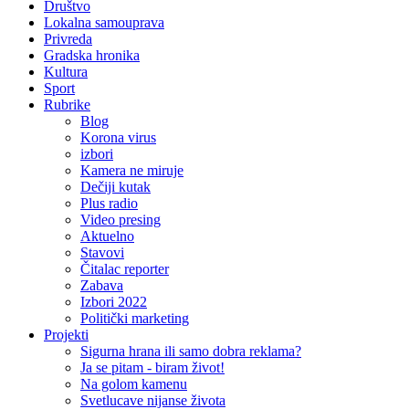
Društvo
Lokalna samouprava
Privreda
Gradska hronika
Kultura
Sport
Rubrike
Blog
Korona virus
izbori
Kamera ne miruje
Dečiji kutak
Plus radio
Video presing
Aktuelno
Stavovi
Čitalac reporter
Zabava
Izbori 2022
Politički marketing
Projekti
Sigurna hrana ili samo dobra reklama?
Ja se pitam - biram život!
Na golom kamenu
Svetlucave nijanse života