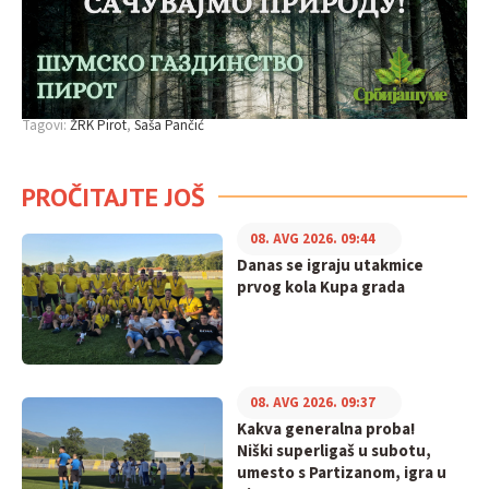
Tagovi:
ŽRK Pirot
Saša Pančić
PROČITAJTE JOŠ
08. AVG 2026. 09:44
Danas se igraju utakmice
prvog kola Kupa grada
08. AVG 2026. 09:37
Kakva generalna proba!
Niški superligaš u subotu,
umesto s Partizanom, igra u