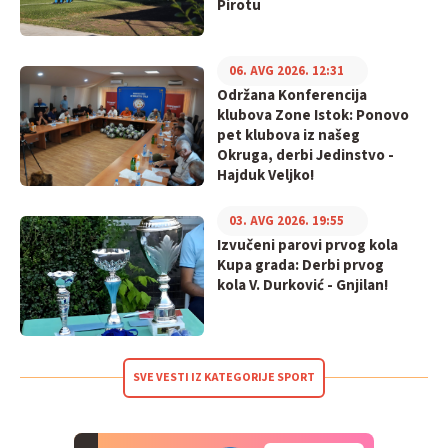
Pirotu
06. AVG 2026. 12:31
Održana Konferencija
klubova Zone Istok: Ponovo
pet klubova iz našeg
Okruga, derbi Jedinstvo -
Hajduk Veljko!
03. AVG 2026. 19:55
Izvučeni parovi prvog kola
Kupa grada: Derbi prvog
kola V. Durković - Gnjilan!
SVE VESTI IZ KATEGORIJE SPORT