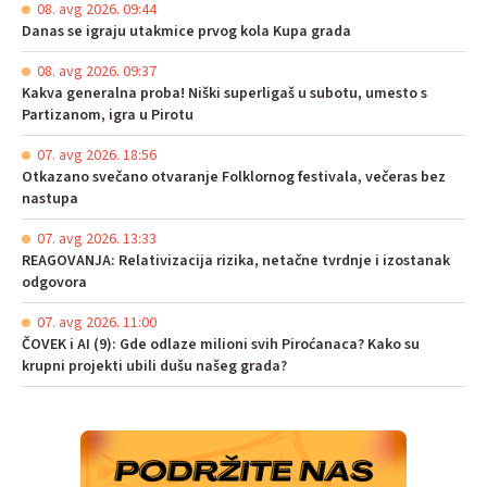
08. avg 2026. 09:44
Danas se igraju utakmice prvog kola Kupa grada
08. avg 2026. 09:37
Kakva generalna proba! Niški superligaš u subotu, umesto s
Partizanom, igra u Pirotu
07. avg 2026. 18:56
Otkazano svečano otvaranje Folklornog festivala, večeras bez
nastupa
07. avg 2026. 13:33
REAGOVANJA: Relativizacija rizika, netačne tvrdnje i izostanak
odgovora
07. avg 2026. 11:00
ČOVEK i AI (9): Gde odlaze milioni svih Piroćanaca? Kako su
krupni projekti ubili dušu našeg grada?