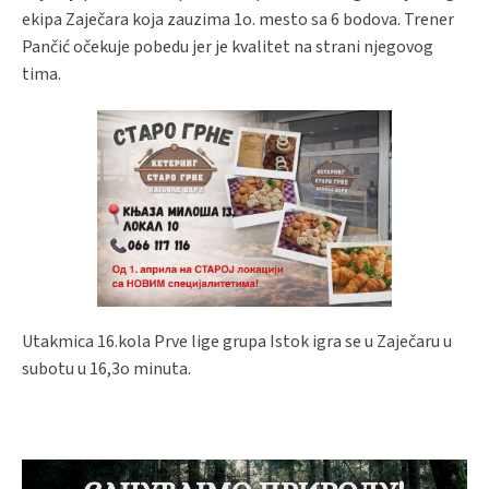
ekipa Zaječara koja zauzima 1o. mesto sa 6 bodova. Trener
Pančić očekuje pobedu jer je kvalitet na strani njegovog
tima.
Utakmica 16.kola Prve lige grupa Istok igra se u Zaječaru u
subotu u 16,3o minuta.