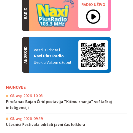
RADIO UŽIVO
RADIO
ANDROID
Vesti iz Pirota i
Naxi Plus Radio
Uvek u Vašem džepu!
NAJNOVIJE
08. avg 2026. 10:08
Piroćanac Bojan Ćirić postavlja "Kičmu znanja" veštačkoj
inteligenciji
08. avg 2026. 09:59
Učesnici Festivala održali javni čas folklora