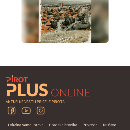
AKTUELNE VESTI I PRIČE IZ PIROTA
Lokalna samouprava
Gradska hronika
Privreda
Društvo