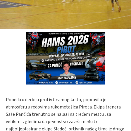
Pobeda u derbiju protiv Crvenog krsta, popravila je
atmosferu u redovima rukometašica Pirota. Ekipa trenera
Saše Pančića trenutno se nalazi na trećem mestu , sa
velikim izgledima da prvenstvo završi među tri
najboljeplasirane ekipe.Sledeći prtivnik našeg tima je druga