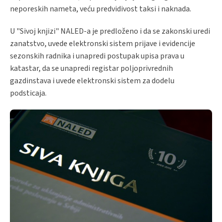
neporeskih nameta, veću predvidivost taksi i naknada.
U "Sivoj knjizi" NALED-a je predloženo i da se zakonski uredi
zanatstvo, uvede elektronski sistem prijave i evidencije
sezonskih radnika i unapredi postupak upisa prava u
katastar, da se unapredi registar poljoprivrednih
gazdinstava i uvede elektronski sistem za dodelu
podsticaja.