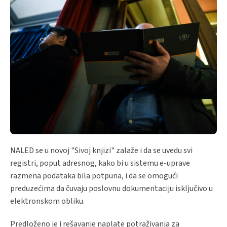
NALED se u novoj "Sivoj knjizi" zalaže i da se uvedu svi
registri, poput adresnog, kako bi u sistemu e-uprave
razmena podataka bila potpuna, i da se omogući
preduzećima da čuvaju poslovnu dokumentaciju isključivo u
elektronskom obliku.
Predloženo je i rešavanje naplate potraživanja za