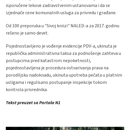
isporučene lekove zadravstvenim ustanovama i da se
izjednače cene komunalnih usluga za privredu i građane.
Od 100 preporuka u "Sivoj kniizi" NALED-a za 2017. godinu
rešeno je samo devet.
Pojednostavljeno je vođenje evidencije PDV-a, ukinuta je
republička administrativna taksa za podnošenje zahteva u
postupcima pred katastrom nepoketnosti,
pojednostavljena je procedura ostvarivanja prava na
porodiljsku nadoknadu, ukinuta upotreba pečata u platnim
usligama i regulisano postupanje inspekcije tokom
kontrola privrednika.
Tekst preuzet sa Portala N1