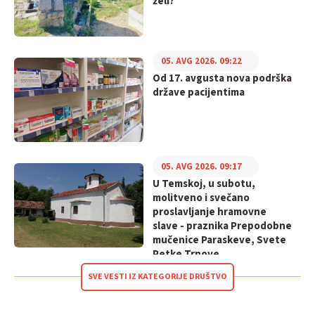
želi?
05. AVG 2026. 09:22
Od 17. avgusta nova podrška
države pacijentima
05. AVG 2026. 09:17
U Temskoj, u subotu,
molitveno i svečano
proslavljanje hramovne
slave - praznika Prepodobne
mučenice Paraskeve, Svete
Petke Trnove
SVE VESTI IZ KATEGORIJE DRUŠTVO