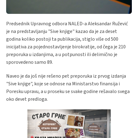
Predsednik Upravnog odbora NALED-a Aleksandar Ružević
je na predstavljanju "Sive knjige" kazao da je za deset
godina koliko postoji ta publikacija, stiglo više od 500
inicijativa za pojednostavljenje birokratije, od čega je 210
preporuka u izdanjima, a u potpunosti ili delimično je
sporovedeno samo 89.
Naveo je da još nije rešeno pet preporuka iz prvog izdanja
"Sive knjige", koje se odnose na Ministarstvo finansija i
Poresku upravu, a u proseku se svake godine rešavalo svega
oko devet predloga.