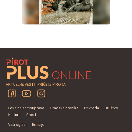
AKTUELNE VESTI I PRIČE IZ PIROTA
Lokalna samouprava
Gradska hronika
Privreda
Društvo
Kultura
Sport
Vaši oglasi
Emisije