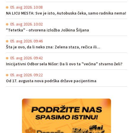
05. avg 2026. 10:08
NA LICU MESTA: Sve je isto, Autobuska čeka, samo radnika nema!
05. avg 2026. 10:02
"Tetetka" - otvorena izložba Joškina Šiljana
05. avg 2026. 09:46
Šta je ovo, da li neko zna: Zelena staza, rečica ili...
05. avg 2026. 09:42
Inicijativni Odbor sela Nišor: Da li ovo ta "većina" stvarno želi?
05. avg 2026. 09:22
Od 17. avgusta nova podrška države pacijentima