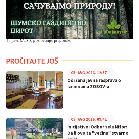
Tagovi:
NALED
poslovanje
preporuke
PROČITAJTE JOŠ
05. AVG 2026. 12:57
Održana javna rasprava o
izmenama ZOSOV-a
05. AVG 2026. 09:42
Inicijativni Odbor sela Nišor:
Da li ovo ta "većina" stvarno