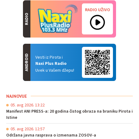
RADIO UŽIVO
RADIO
ANDROID
Vesti iz Pirota i
Naxi Plus Radio
Uvek u Vašem džepu!
NAJNOVIJE
05. avg 2026. 13:22
Manifest ANI PRESS-a: 20 godina čistog obraza na braniku Pirota i
Istine
05. avg 2026. 12:57
Održana javna rasprava o izmenama ZOSOV-a