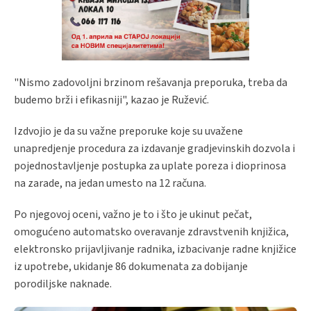
"Nismo zadovoljni brzinom rešavanja preporuka, treba da
budemo brži i efikasniji", kazao je Ružević.
Izdvojio je da su važne preporuke koje su uvažene
unapredjenje procedura za izdavanje gradjevinskih dozvola i
pojednostavljenje postupka za uplate poreza i dioprinosa
na zarade, na jedan umesto na 12 računa.
Po njegovoj oceni, važno je to i što je ukinut pečat,
omogućeno automatsko overavanje zdravstvenih knjižica,
elektronsko prijavljivanje radnika, izbacivanje radne knjižice
iz upotrebe, ukidanje 86 dokumenata za dobijanje
porodiljske naknade.