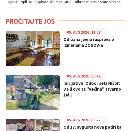
Tagovi:
Topli Do
Toplodolska reka
MHE
Odbranimo reke Stare planine
PROČITAJTE JOŠ
05. AVG 2026. 12:57
Održana javna rasprava o
izmenama ZOSOV-a
05. AVG 2026. 09:42
Inicijativni Odbor sela Nišor:
Da li ovo ta "većina" stvarno
želi?
05. AVG 2026. 09:22
Od 17. avgusta nova podrška