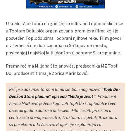
U sredu, 7. oktobra na godišnjicu odbrane Toplodolske reke
u Toplom Dolu biće organizovana premijera filma koji je
posvećen Toplodolcima i odbrani njihove reke. Film govori
o višemesečnim barikadama na Srđanovom mostu,
poslednjoj i najvišoj kuli (donžonu) odbrane Stare planine.
Prema rečima Miljana Stojanovića, predsednika MZ Topli
Do, producent filma je Zorica Marinković.
Reč je o dokumentarnom filmu simboličnog naziva "
Topli Do -
Donžon Stare planine" epizoda "Voda je život"
. Producent
Zorica Marković je žena koja voli Topli Do i Toplodolce i već
desetak godina dolazi u naše selo. Film će biti prikazan u
centru sela premijerno sutra, 7. oktobra i u petak, 9. oktobra
sa početkom u 19 časova. Projekcije se planiraju i u