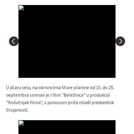
U ataru sela, na obroncima Stare planine od 15. do 25.
septembra sniman je i film "Beležnica" u produkciji
"Košutnjak filma", s ponosom priča mladi predsednik
Stojanović.