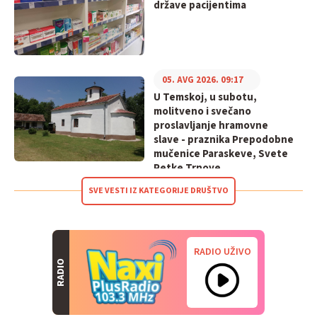
države pacijentima
05. AVG 2026. 09:17
U Temskoj, u subotu,
molitveno i svečano
proslavljanje hramovne
slave - praznika Prepodobne
mučenice Paraskeve, Svete
Petke Trnove
SVE VESTI IZ KATEGORIJE DRUŠTVO
RADIO UŽIVO
RADIO