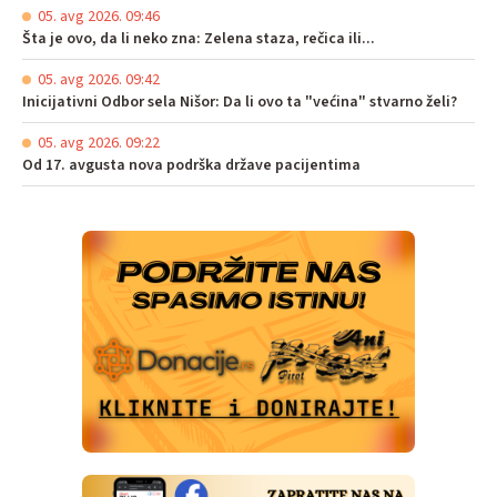
05. avg 2026. 09:46
Šta je ovo, da li neko zna: Zelena staza, rečica ili...
05. avg 2026. 09:42
Inicijativni Odbor sela Nišor: Da li ovo ta "većina" stvarno želi?
05. avg 2026. 09:22
Od 17. avgusta nova podrška države pacijentima