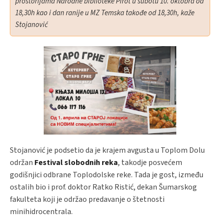
prostorijama Narodne biblioteke Pirot u subotu 10. oktobra od
18,30h kao i dan ranije u MZ Temska takođe od 18,30h,
kaže
Stojanović
Stojanović je podsetio da je krajem avgusta u Toplom Dolu
održan
Festival slobodnih reka
, takodje posvećem
godišnjici odbrane Toplodolske reke. Tada je gost, između
ostalih bio i prof. doktor Ratko Ristić, dekan Šumarskog
fakulteta koji je održao predavanje o štetnosti
minihidrocentrala.