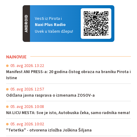
ANDROID
Vesti iz Pirota i
Naxi Plus Radio
Uvek u Vašem džepu!
NAJNOVIJE
05. avg 2026. 13:22
Manifest ANI PRESS-a: 20 godina čistog obraza na braniku Pirota i
Istine
05. avg 2026. 12:57
Održana javna rasprava o izmenama ZOSOV-a
05. avg 2026. 10:08
NA LICU MESTA: Sve je isto, Autobuska čeka, samo radnika nema!
05. avg 2026. 10:02
"Tetetka" - otvorena izložba Joškina Šiljana