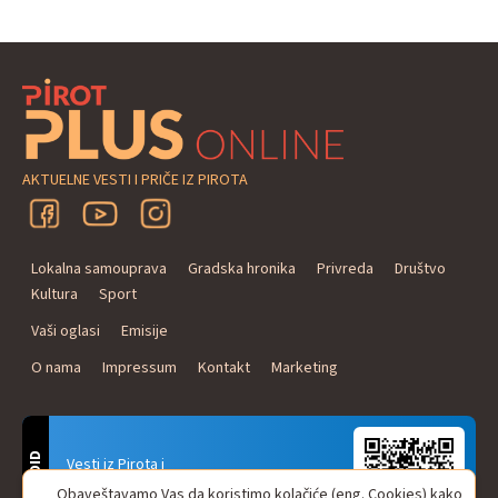
AKTUELNE VESTI I PRIČE IZ PIROTA
Lokalna samouprava
Gradska hronika
Privreda
Društvo
Kultura
Sport
Vaši oglasi
Emisije
O nama
Impressum
Kontakt
Marketing
ANDROID
Vesti iz Pirota i
Naxi Plus Radio
Obaveštavamo Vas da koristimo kolačiće (eng. Cookies) kako