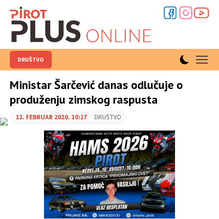
DRUŠTVO
Ministar Šarčević danas odlučuje o
produženju zimskog raspusta
12. FEBRUAR 2020. 10:27
DRUŠTVO