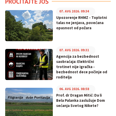
PROČITAJTE JOŠ
07. AVG 2026. 09:34
Upozorenje RHMZ - Toplotni
talas ne jenjava, povećana
opasnost od požara
07. AVG 2026. 09:31
Agencija za bezbednost
saobraćaja: Električni
trotinet nije igračka -
bezbednost dece počinje od
roditelja
06. AVG 2026. 08:58
Prof. dr Dragan Mitić: Da li
Bela Palanka zaslužuje Dom
sećanja Svetog Nikete?