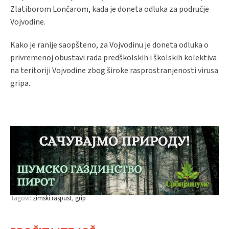
Zlatiborom Lončarom, kada je doneta odluka za područje
Vojvodine.
Kako je ranije saopšteno, za Vojvodinu je doneta odluka o
privremenoj obustavi rada predškolskih i školskih kolektiva
na teritoriji Vojvodine zbog široke rasprostranjenosti virusa
gripa.
Tagovi:
zimski raspust
grip