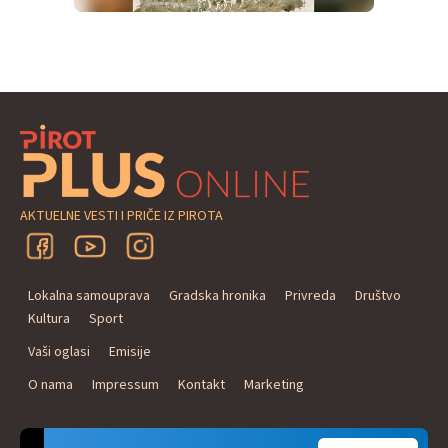
AKTUELNE VESTI I PRIČE IZ PIROTA
Lokalna samouprava
Gradska hronika
Privreda
Društvo
Kultura
Sport
Vaši oglasi
Emisije
O nama
Impressum
Kontakt
Marketing