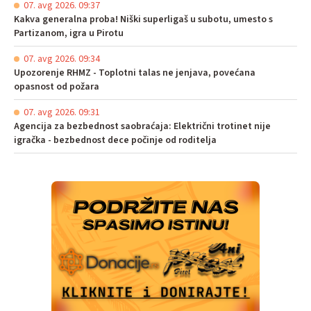
07. avg 2026. 09:37
Kakva generalna proba! Niški superligaš u subotu, umesto s
Partizanom, igra u Pirotu
07. avg 2026. 09:34
Upozorenje RHMZ - Toplotni talas ne jenjava, povećana
opasnost od požara
07. avg 2026. 09:31
Agencija za bezbednost saobraćaja: Električni trotinet nije
igračka - bezbednost dece počinje od roditelja