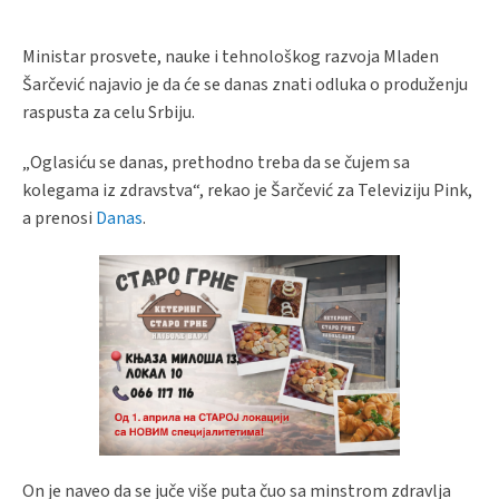
Ministar prosvete, nauke i tehnološkog razvoja Mladen
Šarčević najavio je da će se danas znati odluka o produženju
raspusta za celu Srbiju.
„Oglasiću se danas, prethodno treba da se čujem sa
kolegama iz zdravstva“, rekao je Šarčević za Televiziju Pink,
a prenosi
Danas
.
On je naveo da se juče više puta čuo sa minstrom zdravlja