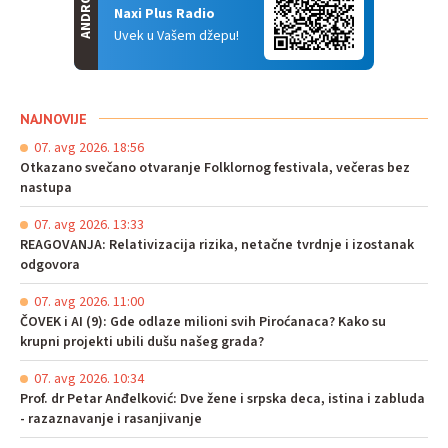
ANDROID
Naxi Plus Radio
Uvek u Vašem džepu!
NAJNOVIJE
07. avg 2026. 18:56
Otkazano svečano otvaranje Folklornog festivala, večeras bez
nastupa
07. avg 2026. 13:33
REAGOVANJA: Relativizacija rizika, netačne tvrdnje i izostanak
odgovora
07. avg 2026. 11:00
ČOVEK i AI (9): Gde odlaze milioni svih Piroćanaca? Kako su
krupni projekti ubili dušu našeg grada?
07. avg 2026. 10:34
Prof. dr Petar Anđelković: Dve žene i srpska deca, istina i zabluda
- razaznavanje i rasanjivanje