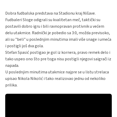
Dobra fudbalska predstava na Stadionu kraj Nišave.
Fudbaleri Sloge odigrali su kvalitetan meč, taktički su
postavili dobro igru i bili ravnopravan protivnik u većem
delu utakmice. Radnički je pobedio sa 3:0, možda previsoko,
ali su "beli" u poslednjim minutima imali više snage i umeća
i postigli još dva gola.
Stefan Spasić postigao je gol iz kornera, pravo remek delo i
tako uspeo ono što pre toga nisu postigli njegovi saigrači iz
napada.
U poslednjim minutima utakmice najpre se u listu strelaca
upisao Nikola Nikolić i tako realizovao jednu od nekoliko
prilika.