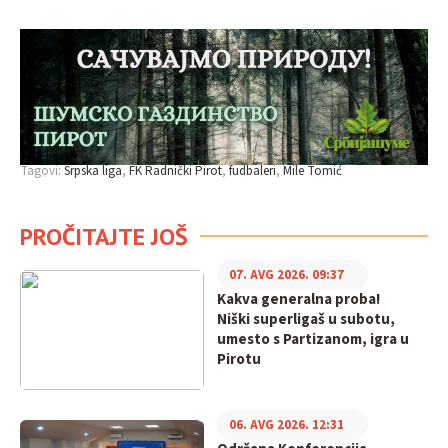
Tagovi:
Srpska liga
FK Radnički Pirot
fudbaleri
Mile Tomić
PROČITAJTE JOŠ
07. AVG 2026. 09:37
Kakva generalna proba!
Niški superligaš u subotu,
umesto s Partizanom, igra u
Pirotu
06. AVG 2026. 12:31