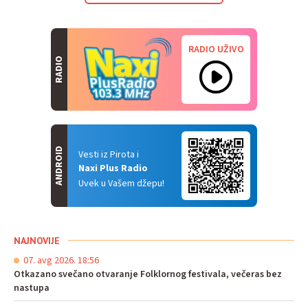
RADIO UŽIVO
RADIO
ANDROID
Vesti iz Pirota i
Naxi Plus Radio
Uvek u Vašem džepu!
NAJNOVIJE
07. avg 2026. 18:56
Otkazano svečano otvaranje Folklornog festivala, večeras bez
nastupa