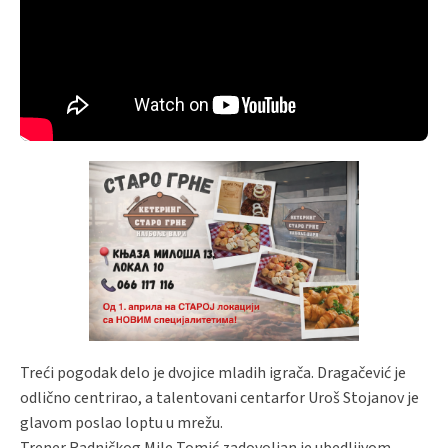
Treći pogodak delo je dvojice mladih igrača. Dragačević je
odlično centrirao, a talentovani centarfor Uroš Stojanov je
glavom poslao loptu u mrežu.
Trener Radničkog Mile Tomić zadovoljan je ubedljivom