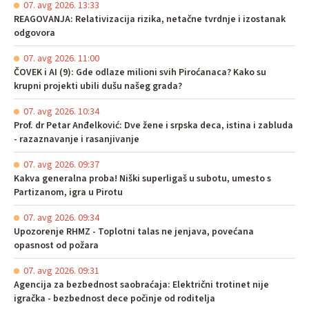
07. avg 2026. 13:33
REAGOVANJA: Relativizacija rizika, netačne tvrdnje i izostanak
odgovora
07. avg 2026. 11:00
ČOVEK i AI (9): Gde odlaze milioni svih Piroćanaca? Kako su
krupni projekti ubili dušu našeg grada?
07. avg 2026. 10:34
Prof. dr Petar Anđelković: Dve žene i srpska deca, istina i zabluda
- razaznavanje i rasanjivanje
07. avg 2026. 09:37
Kakva generalna proba! Niški superligaš u subotu, umesto s
Partizanom, igra u Pirotu
07. avg 2026. 09:34
Upozorenje RHMZ - Toplotni talas ne jenjava, povećana
opasnost od požara
07. avg 2026. 09:31
Agencija za bezbednost saobraćaja: Električni trotinet nije
igračka - bezbednost dece počinje od roditelja