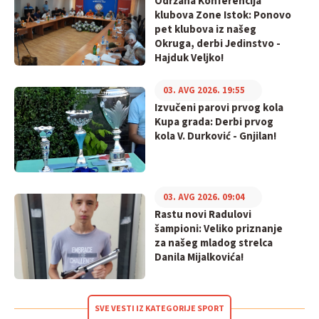
Održana Konferencija
klubova Zone Istok: Ponovo
pet klubova iz našeg
Okruga, derbi Jedinstvo -
Hajduk Veljko!
03. AVG 2026. 19:55
Izvučeni parovi prvog kola
Kupa grada: Derbi prvog
kola V. Durković - Gnjilan!
03. AVG 2026. 09:04
Rastu novi Radulovi
šampioni: Veliko priznanje
za našeg mladog strelca
Danila Mijalkovića!
SVE VESTI IZ KATEGORIJE SPORT