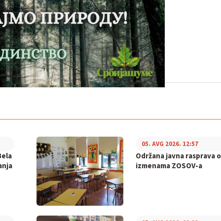
05. AVG 2026. 12:57
Bela
Održana javna rasprava o
anja
izmenama ZOSOV-a