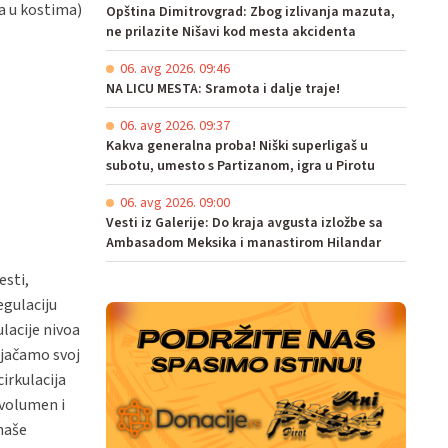
ma u kostima)
Opština Dimitrovgrad: Zbog izlivanja mazuta,
ne prilazite Nišavi kod mesta akcidenta
06. avg 2026. 09:46
NA LICU MESTA: Sramota i dalje traje!
06. avg 2026. 09:37
Kakva generalna proba! Niški superligaš u
subotu, umesto s Partizanom, igra u Pirotu
06. avg 2026. 09:00
Vesti iz Galerije: Do kraja avgusta izložbe sa
Ambasadom Meksika i manastirom Hilandar
esti,
egulaciju
lacije nivoa
 jačamo svoj
irkulacija
 volumen i
 naše