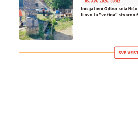
05. AVG 2026. 09:42
Inicijativni Odbor sela Nišo
li ovo ta "većina" stvarno ž
SVE VES