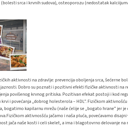
i (bolesti srca i krvnih sudova), osteoporozu (nedostatak kalciiju
ičkih aktivnosti na zdravlje: prevencija oboljenja srca, šećerne bol
znosti. Dobro su poznati i pozitivni efekti fizičke aktivnosti na r
enja povišenog krvnog pritiska. Pozitivan efekat postoji i kod regu
 krvi i povećanja „dobrog holesterola – HDL”. Fizičkom aktivnošću
, bogatimo kapilarnu mrežu (naše ćelije se „bogato hrane” jer je c
dova.Fizičkom aktivnosšću jačamo i naša pluća, povećavamo disajni
st jača naše kosti i celi skelet, a ima i blagotovrno delovanje na