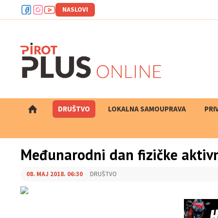
NASLOVI
DRUŠTVO
LOKALNA SAMOUPRAVA
PRETRAGA
PRI
Međunarodni dan fizičke aktivn
08. MAJ 2018. 06:30
DRUŠTVO