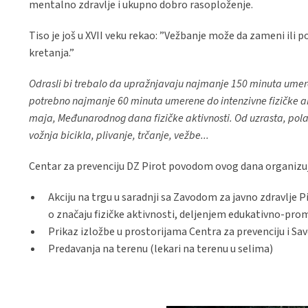
mentalno zdravlje i ukupno dobro rasoploženje.
Tiso je još u XVII veku rekao: ”Vežbanje može da zameni ili
kretanja.”
Odrasli bi trebalo da upražnjavaju najmanje 150 minuta umeren
potrebno najmanje 60 minuta umerene do intenzivne fizičke ak
maja, Međunarodnog dana fizičke aktivnosti.
Od uzrasta, pola,
vožnja bicikla, plivanje, trčanje, vežbe...
Centar za prevenciju DZ Pirot povodom ovog dana organizuj
Akciju na trgu u saradnji sa Zavodom za javno zdravlje Pi
o značaju fizičke aktivnosti, deljenjem edukativno-pro
Prikaz izložbe u prostorijama Centra za prevenciju i Sav
Predavanja na terenu (lekari na terenu u selima)