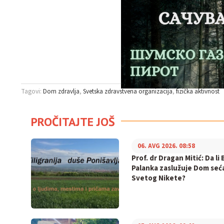
Tagovi:
Dom zdravlja
Svetska zdravstvena organizacija
fizička aktivnost
PROČITAJTE JOŠ
06. AVG 2026. 08:58
Prof. dr Dragan Mitić: Da li 
Palanka zaslužuje Dom seć
Svetog Nikete?