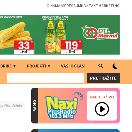
O NAMA
IMPRESSUM
KONTAKT
MARKETING
BRIKE
PROJEKTI
VAŠI OGLASI
PRETRAŽITE
RADIO UŽIVO
RADIO
ot Plus Online