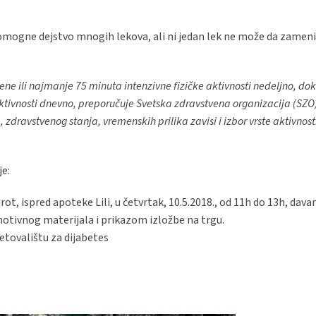
 pomogne dejstvo mnogih lekova, ali ni jedan lek ne može da zameni
e ili najmanje 75 minuta intenzivne fizičke aktivnosti nedeljno, dok
tivnosti dnevno, preporučuje Svetska zdravstvena organizacija (SZO)
 zdravstvenog stanja, vremenskih prilika zavisi i izbor vrste aktivnosti
e:
rot, ispred apoteke Lili, u četvrtak, 10.5.2018., od 11h do 13h, dav
motivnog materijala i prikazom izložbe na trgu.
etovalištu za dijabetes