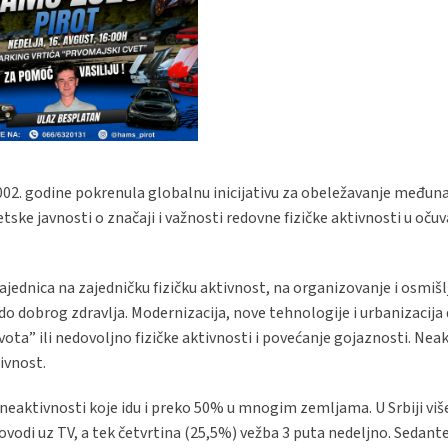
2002. godine pokrenula globalnu inicijativu za obeležavanje među
tske javnosti o značaji i važnosti redovne fizičke aktivnosti u očuv
zajednica na zajedničku fizičku aktivnost, na organizovanje i osmiš
do dobrog zdravlja. Modernizacija, nove tehnologije i urbanizacija 
vota” ili nedovoljno fizičke aktivnosti i povećanje gojaznosti. Nea
ivnost.
 neaktivnosti koje idu i preko 50% u mnogim zemljama. U Srbiji viš
odi uz TV, a tek četvrtina (25,5%) vežba 3 puta nedeljno. Sedante