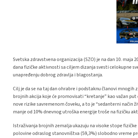
Svetska zdravstvena organizacija (SZO) je na dan 10. maja 
dana fizičke aktivnosti sa ciljem dizanja svesti celokupne sve
unapređenju dobrog zdravlja i blagostanja.
Cilj je da se na taj dan ohrabre i podstaknu članovi mnogih 
brojnih akcija koje će promovisati “kretanje” kao važan put 
nove rizike savremenom čoveku, a to je “sedanterni način ži
manje od 10% dnevnog utroška energije troše na fizičku akt
Istraživanja brojnih zemalja ukazuju na visoke stope fizičke
polovine odraslog stanovništva (59,3%) slobodno vreme prov