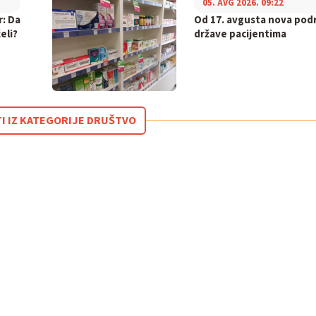
05. AVG 2026. 09:22
r: Da
Od 17. avgusta nova pod
eli?
države pacijentima
TI IZ KATEGORIJE DRUŠTVO