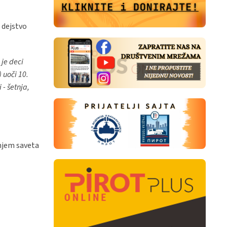
 dejstvo
 je deci
 uoči 10.
 - šetnja,
anjem saveta