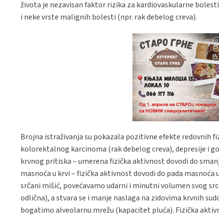
života je nezavisan faktor rizika za kardiovaskularne bolest
i neke vrste malignih bolesti (npr. rak debelog creva).
Brojna istraživanja su pokazala pozitivne efekte redovnih fiz
kolorektalnog karcinoma (rak debelog creva), depresije i goja
krvnog pritiska – umerena fizička aktivnost dovodi do smanj
masnoća u krvi – fizička aktivnost dovodi do pada masnoća u
srčani mišić, povećavamo udarni i minutni volumen svog srca
odlična), a stvara se i manje naslaga na zidovima krvnih su
bogatimo alveolarnu mrežu (kapacitet pluća). Fizička aktivno