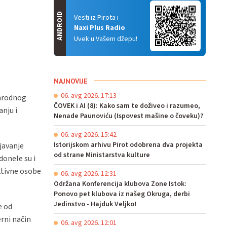
ANDROID
Vesti iz Pirota i
Naxi Plus Radio
Uvek u Vašem džepu!
NAJNOVIJE
06. avg 2026. 17:13
narodnog
ČOVEK i AI (8): Kako sam te doživeo i razumeo,
anju i
Nenade Paunoviću (Ispovest mašine o čoveku)?
06. avg 2026. 15:42
Istorijskom arhivu Pirot odobrena dva projekta
ljavanje
od strane Ministarstva kulture
donele su i
ktivne osobe
06. avg 2026. 12:31
Održana Konferencija klubova Zone Istok:
Ponovo pet klubova iz našeg Okruga, derbi
Jedinstvo - Hajduk Veljko!
e od
rni način
06. avg 2026. 12:01