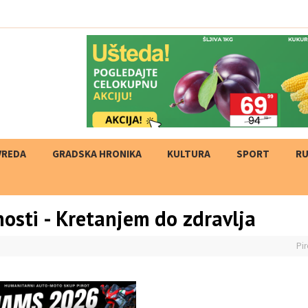
VREDA
GRADSKA HRONIKA
KULTURA
SPORT
RU
osti - Kretanjem do zdravlja
Pir