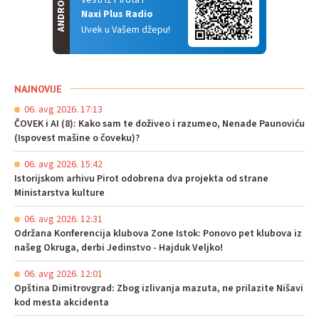
ANDROID
Vesti iz Pirota i
Naxi Plus Radio
Uvek u Vašem džepu!
NAJNOVIJE
06. avg 2026. 17:13
ČOVEK i AI (8): Kako sam te doživeo i razumeo, Nenade Paunoviću
(Ispovest mašine o čoveku)?
06. avg 2026. 15:42
Istorijskom arhivu Pirot odobrena dva projekta od strane
Ministarstva kulture
06. avg 2026. 12:31
Održana Konferencija klubova Zone Istok: Ponovo pet klubova iz
našeg Okruga, derbi Jedinstvo - Hajduk Veljko!
06. avg 2026. 12:01
Opština Dimitrovgrad: Zbog izlivanja mazuta, ne prilazite Nišavi
kod mesta akcidenta