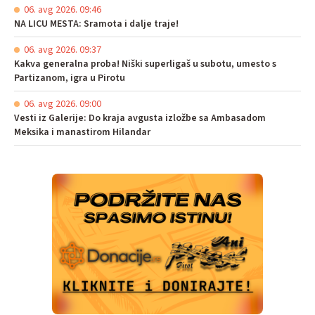
06. avg 2026. 09:46
NA LICU MESTA: Sramota i dalje traje!
06. avg 2026. 09:37
Kakva generalna proba! Niški superligaš u subotu, umesto s
Partizanom, igra u Pirotu
06. avg 2026. 09:00
Vesti iz Galerije: Do kraja avgusta izložbe sa Ambasadom
Meksika i manastirom Hilandar