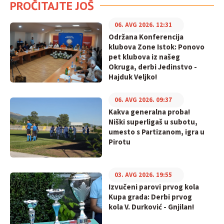
PROČITAJTE JOŠ
06. AVG 2026. 12:31
Održana Konferencija
klubova Zone Istok: Ponovo
pet klubova iz našeg
Okruga, derbi Jedinstvo -
Hajduk Veljko!
06. AVG 2026. 09:37
Kakva generalna proba!
Niški superligaš u subotu,
umesto s Partizanom, igra u
Pirotu
03. AVG 2026. 19:55
Izvučeni parovi prvog kola
Kupa grada: Derbi prvog
kola V. Durković - Gnjilan!