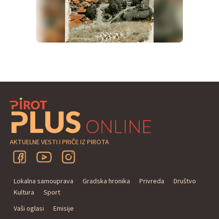
AKTUELNE VESTI I PRIČE IZ PIROTA
Lokalna samouprava
Gradska hronika
Privreda
Društvo
Kultura
Sport
Vaši oglasi
Emisije