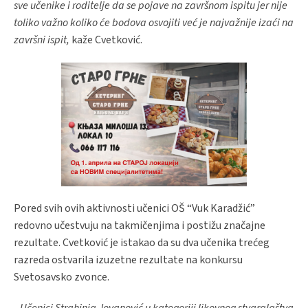
sve učenike i roditelje da se pojave na završnom ispitu jer nije
toliko važno koliko će bodova osvojiti već je najvažnije izaći na
završni ispit,
kaže Cvetković.
Pored svih ovih aktivnosti učenici OŠ “Vuk Karadžić”
redovno učestvuju na takmičenjima i postižu značajne
rezultate. Cvetković je istakao da su dva učenika trećeg
razreda ostvarila izuzetne rezultate na konkursu
Svetosavsko zvonce.