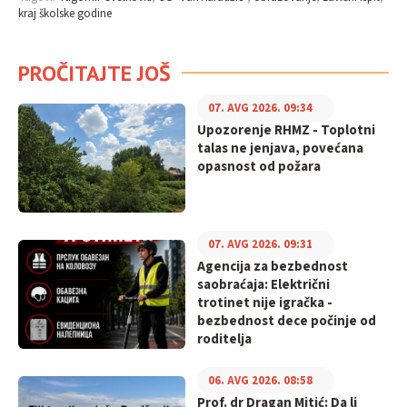
kraj školske godine
PROČITAJTE JOŠ
07. AVG 2026. 09:34
Upozorenje RHMZ - Toplotni
talas ne jenjava, povećana
opasnost od požara
07. AVG 2026. 09:31
Agencija za bezbednost
saobraćaja: Električni
trotinet nije igračka -
bezbednost dece počinje od
roditelja
06. AVG 2026. 08:58
Prof. dr Dragan Mitić: Da li