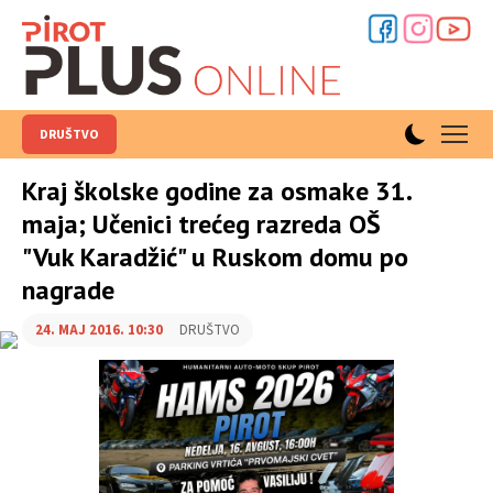
DRUŠTVO
Kraj školske godine za osmake 31.
maja; Učenici trećeg razreda OŠ
"Vuk Karadžić" u Ruskom domu po
nagrade
24. MAJ 2016. 10:30
DRUŠTVO