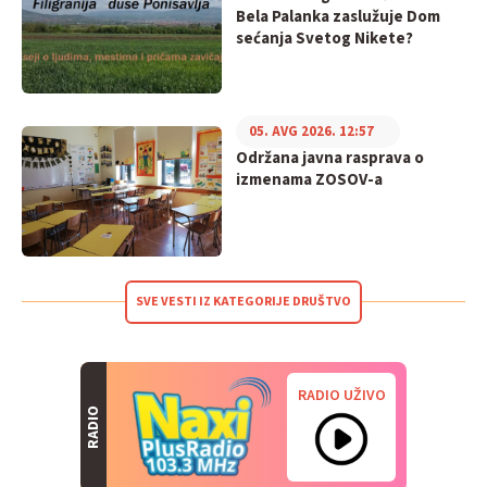
Bela Palanka zaslužuje Dom
sećanja Svetog Nikete?
05. AVG 2026. 12:57
Održana javna rasprava o
izmenama ZOSOV-a
SVE VESTI IZ KATEGORIJE DRUŠTVO
RADIO UŽIVO
RADIO