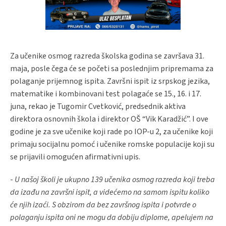
Za učenike osmog razreda školska godina se završava 31.
maja, posle čega će se početi sa poslednjim pripremama za
polaganje prijemnog ispita. Završni ispit iz srpskog jezika,
matematike i kombinovani test polagaće se 15., 16. i 17.
juna, rekao je Tugomir Cvetković, predsednik aktiva
direktora osnovnih škola i direktor OŠ “Vik Karadžić”. I ove
godine je za sve učenike koji rade po IOP-u 2, za učenike koji
primaju socijalnu pomoć i učenike romske populacije koji su
se prijavili omogućen afirmativni upis.
-
U našoj školi je ukupno 139 učenika osmog razreda koji treba
da izađu na završni ispit, a videćemo na samom ispitu koliko
će njih izaći. S obzirom da bez završnog ispita i potvrde o
polaganju ispita oni ne mogu da dobiju diplome, apelujem na