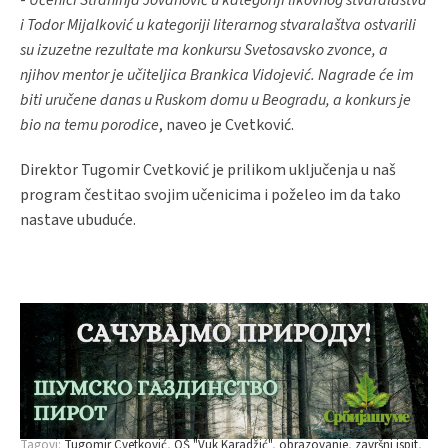
-
Učenici Strahinja Jovanović u kategoriji likovnog stvaralaštva
i Todor Mijalković u kategoriji literarnog stvaralaštva ostvarili
su izuzetne rezultate ma konkursu Svetosavsko zvonce, a
njihov mentor je učiteljica Brankica Vidojević. Nagrade će im
biti uručene danas u Ruskom domu u Beogradu, a konkurs je
bio na temu porodice
, naveo je Cvetković.
Direktor Tugomir Cvetković je prilikom uključenja u naš
program čestitao svojim učenicima i poželeo im da tako
nastave ubuduće.
Tagovi:
Tugomir Cvetković
OŠ "Vuk Karadžić"
obrazovanje
završni ispit