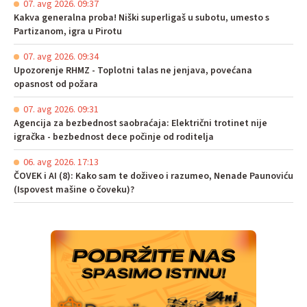
07. avg 2026. 09:37
Kakva generalna proba! Niški superligaš u subotu, umesto s
Partizanom, igra u Pirotu
07. avg 2026. 09:34
Upozorenje RHMZ - Toplotni talas ne jenjava, povećana
opasnost od požara
07. avg 2026. 09:31
Agencija za bezbednost saobraćaja: Električni trotinet nije
igračka - bezbednost dece počinje od roditelja
06. avg 2026. 17:13
ČOVEK i AI (8): Kako sam te doživeo i razumeo, Nenade Paunoviću
(Ispovest mašine o čoveku)?