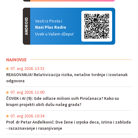
ANDROID
Vesti iz Pirota i
Naxi Plus Radio
Uvek u Vašem džepu!
NAJNOVIJE
07. avg 2026. 13:33
REAGOVANJA! Relativizacija rizika, netačne tvrdnje i izostanak
odgovora
07. avg 2026. 11:00
ČOVEK i AI (9): Gde odlaze milioni svih Piroćanaca? Kako su
krupni projekti ubili dušu našeg grada?
07. avg 2026. 10:34
Prof. dr Petar Anđelković: Dve žene i srpska deca, istina i zabluda
- razaznavanje i rasanjivanje