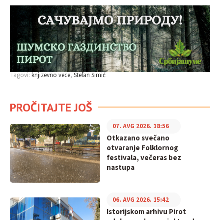
Tagovi:
knjizevno vece
Stefan Simić
PROČITAJTE JOŠ
07. AVG 2026. 18:56
Otkazano svečano
otvaranje Folklornog
festivala, večeras bez
nastupa
06. AVG 2026. 15:42
Istorijskom arhivu Pirot