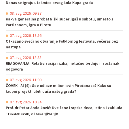
Danas se igraju utakmice prvog kola Kupa grada
08. avg 2026. 09:37
Kakva generalna proba! Niški superligaš u subotu, umesto s
Partizanom, igra u Pirotu
07. avg 2026. 18:56
Otkazano svečano otvaranje Folklornog festivala, večeras bez
nastupa
07. avg 2026. 13:33
REAGOVANJA: Relativizacija rizika, netačne tvrdnje i izostanak
odgovora
07. avg 2026. 11:00
ČOVEK i AI (9): Gde odlaze milioni svih Piroćanaca? Kako su
krupni projekti ubili dušu našeg grada?
07. avg 2026. 10:34
Prof. dr Petar Anđelković: Dve žene i srpska deca, istina i zabluda
- razaznavanje i rasanjivanje