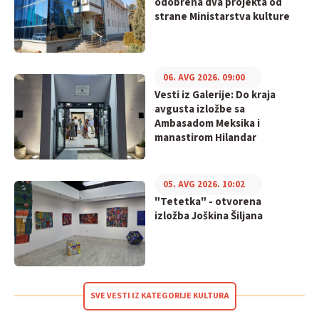
odobrena dva projekta od
strane Ministarstva kulture
06. AVG 2026. 09:00
Vesti iz Galerije: Do kraja
avgusta izložbe sa
Ambasadom Meksika i
manastirom Hilandar
05. AVG 2026. 10:02
"Tetetka" - otvorena
izložba Joškina Šiljana
SVE VESTI IZ KATEGORIJE KULTURA