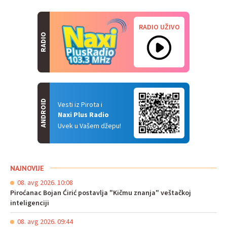
RADIO UŽIVO
RADIO
ANDROID
Vesti iz Pirota i
Naxi Plus Radio
Uvek u Vašem džepu!
NAJNOVIJE
08. avg 2026. 10:08
Piroćanac Bojan Ćirić postavlja "Kičmu znanja" veštačkoj
inteligenciji
08. avg 2026. 09:44