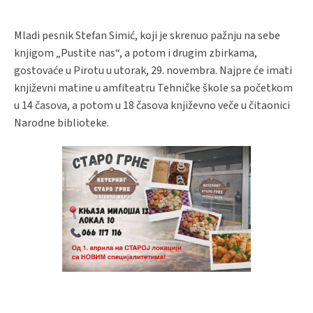
Mladi pesnik Stefan Simić, koji je skrenuo pažnju na sebe
knjigom „Pustite nas“, a potom i drugim zbirkama,
gostovaće u Pirotu u utorak, 29. novembra. Najpre će imati
književni matine u amfiteatru Tehničke škole sa početkom
u 14 časova, a potom u 18 časova književno veče u čitaonici
Narodne biblioteke.