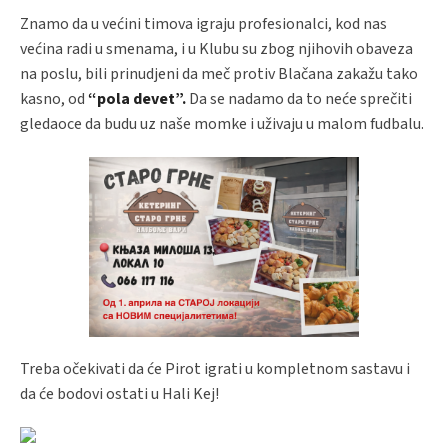
Znamo da u većini timova igraju profesionalci, kod nas
većina radi u smenama, i u Klubu su zbog njihovih obaveza
na poslu, bili prinudjeni da meč protiv Blačana zakažu tako
kasno, od
“pola devet”.
Da se nadamo da to neće sprečiti
gledaoce da budu uz naše momke i uživaju u malom fudbalu.
Treba očekivati da će Pirot igrati u kompletnom sastavu i
da će bodovi ostati u Hali Kej!