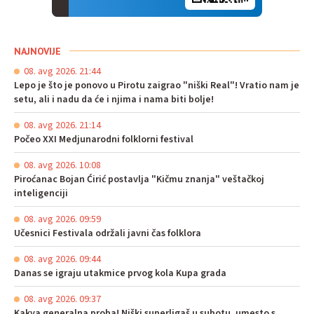
NAJNOVIJE
08. avg 2026. 21:44
Lepo je što je ponovo u Pirotu zaigrao "niški Real"! Vratio nam je
setu, ali i nadu da će i njima i nama biti bolje!
08. avg 2026. 21:14
Počeo XXI Medjunarodni folklorni festival
08. avg 2026. 10:08
Piroćanac Bojan Ćirić postavlja "Kičmu znanja" veštačkoj
inteligenciji
08. avg 2026. 09:59
Učesnici Festivala održali javni čas folklora
08. avg 2026. 09:44
Danas se igraju utakmice prvog kola Kupa grada
08. avg 2026. 09:37
Kakva generalna proba! Niški superligaš u subotu, umesto s