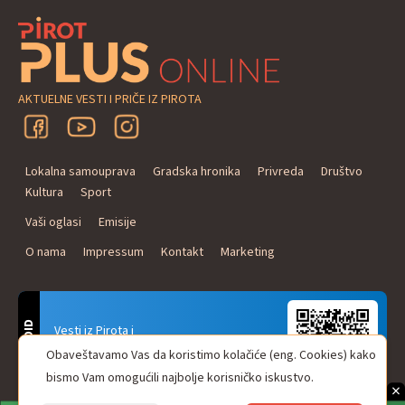
AKTUELNE VESTI I PRIČE IZ PIROTA
Lokalna samouprava
Gradska hronika
Privreda
Društvo
Kultura
Sport
Vaši oglasi
Emisije
O nama
Impressum
Kontakt
Marketing
ANDROID
Vesti iz Pirota i
Naxi Plus Radio
Obaveštavamo Vas da koristimo kolačiće (eng. Cookies) kako
Uvek u Vašem džepu!
bismo Vam omogućili najbolje korisničko iskustvo.
×