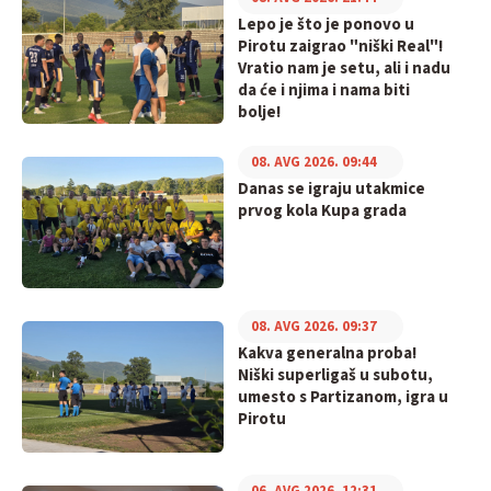
Lepo je što je ponovo u
Pirotu zaigrao "niški Real"!
Vratio nam je setu, ali i nadu
da će i njima i nama biti
bolje!
08. AVG 2026. 09:44
Danas se igraju utakmice
prvog kola Kupa grada
08. AVG 2026. 09:37
Kakva generalna proba!
Niški superligaš u subotu,
umesto s Partizanom, igra u
Pirotu