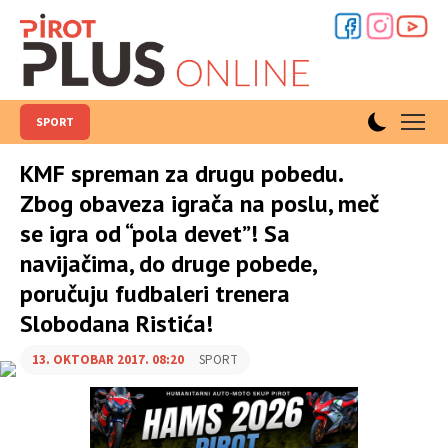
SPORT
KMF spreman za drugu pobedu.
Zbog obaveza igrača na poslu, meč
se igra od “pola devet”! Sa
navijačima, do druge pobede,
poručuju fudbaleri trenera
Slobodana Ristića!
13. OKTOBAR 2017. 08:20
SPORT