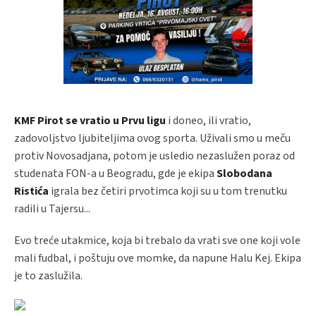
KMF Pirot se vratio u Prvu ligu
i doneo, ili vratio,
zadovoljstvo ljubiteljima ovog sporta. Uživali smo u meču
protiv Novosadjana, potom je usledio nezaslužen poraz od
studenata FON-a u Beogradu, gde je ekipa
Slobodana
Ristića
igrala bez četiri prvotimca koji su u tom trenutku
radili u Tajersu...
Evo treće utakmice, koja bi trebalo da vrati sve one koji vole
mali fudbal, i poštuju ove momke, da napune Halu Kej. Ekipa
je to zaslužila.