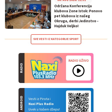
06. AVG 2026. 12:31
Održana Konferencija
klubova Zone Istok: Ponovo
pet klubova iz našeg
Okruga, derbi Jedinstvo -
Hajduk Veljko!
SVE VESTI IZ KATEGORIJE SPORT
RADIO UŽIVO
RADIO
ANDROID
Vesti iz Pirota i
Naxi Plus Radio
Uvek u Vašem džepu!