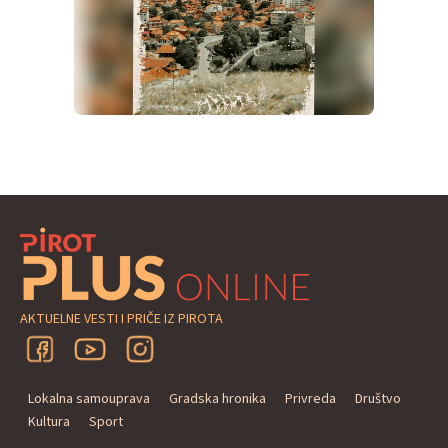
AKTUELNE VESTI I PRIČE IZ PIROTA
Lokalna samouprava
Gradska hronika
Privreda
Društvo
Kultura
Sport