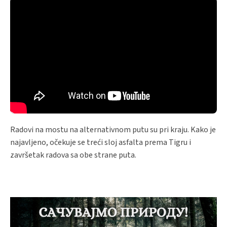
Radovi na mostu na alternativnom putu su pri kraju. Kako je
najavljeno, očekuje se treći sloj asfalta prema Tigru i
završetak radova sa obe strane puta.