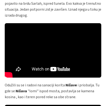
pojavilo na brdu Sarlah, ispred tunela. Evo kakva je trenutno
situacija. Jedan potporni zid je završen. Iznad njega u toku je
izrada drugog.
Odužili su se i radovi na sanaciji korita
Nišave
i priobalja. Tu
gde se
Nišava
"lomi" ispod mosta, postavlja se kamena
kosina , kao i teren pored reke sa obe strane.