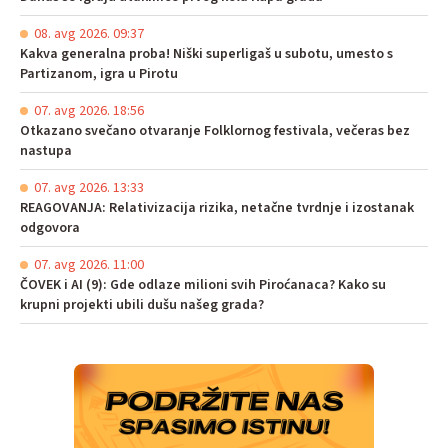
08. avg 2026. 09:37
Kakva generalna proba! Niški superligaš u subotu, umesto s
Partizanom, igra u Pirotu
07. avg 2026. 18:56
Otkazano svečano otvaranje Folklornog festivala, večeras bez
nastupa
07. avg 2026. 13:33
REAGOVANJA: Relativizacija rizika, netačne tvrdnje i izostanak
odgovora
07. avg 2026. 11:00
ČOVEK i AI (9): Gde odlaze milioni svih Piroćanaca? Kako su
krupni projekti ubili dušu našeg grada?