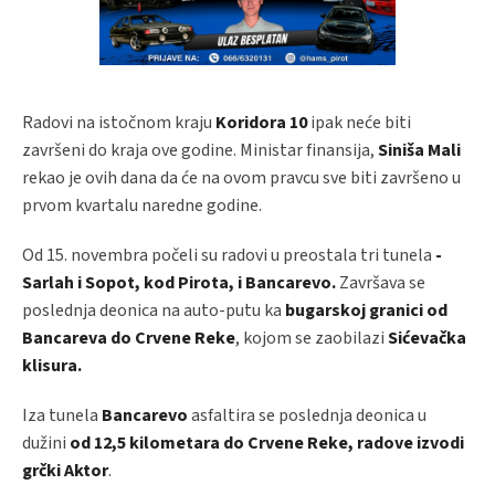
Radovi na istočnom kraju
Koridora 10
ipak neće biti
završeni do kraja ove godine. Ministar finansija,
Siniša Mali
rekao je ovih dana da će na ovom pravcu sve biti završeno u
prvom kvartalu naredne godine.
Od 15. novembra počeli su radovi u preostala tri tunela
-
Sarlah i Sopot, kod Pirota, i Bancarevo.
Završava se
poslednja deonica na auto-putu ka
bugarskoj granici od
Bancareva do Crvene Reke
, kojom se zaobilazi
Sićevačka
klisura.
Iza tunela
Bancarevo
asfaltira se poslednja deonica u
dužini
od 12,5 kilometara do Crvene Reke, radove izvodi
grčki Aktor
.