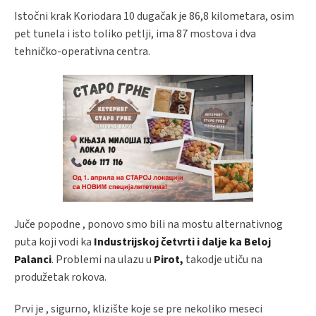
Istočni krak Koriodara 10 dugačak je 86,8 kilometara, osim
pet tunela i isto toliko petlji, ima 87 mostova i dva
tehničko-operativna centra.
Juče popodne , ponovo smo bili na mostu alternativnog
puta koji vodi ka
Industrijskoj četvrti i dalje ka Beloj
Palanci
. Problemi na ulazu u
Pirot,
takodje utiču na
produžetak rokova.
Prvi je , sigurno, klizište koje se pre nekoliko meseci