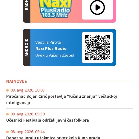
RADIO
ANDROID
Vesti iz Pirota i
Naxi Plus Radio
Uvek u Vašem džepu!
NAJNOVIJE
08. avg 2026. 10:08
Piroćanac Bojan Ćirić postavlja "Kičmu znanja" veštačkoj
inteligenciji
08. avg 2026. 09:59
Učesnici Festivala održali javni čas folklora
08. avg 2026. 09:44
Danas se igraju utakmice prvog kola Kupa grada