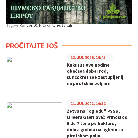
Tagovi:
Koridor 10
Nišava
tunel Sarlah
PROČITAJTE JOŠ
22. JUL 2026. 10:45
Kukuruz ove godine
obećava dobar rod,
suncokret sve zastupljeniji
na pirotskim poljima
21. JUL 2026. 10:36
Žetva na "ogledu" PSSS,
Olivera Gavrilović: Prinosi od
5 do 7 tona po hektaru,
dobra godina na ogledu i u
pirotskom polju