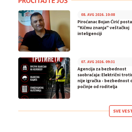
PROČITAJTE JOŠ
08. AVG 2026. 10:08
Piroćanac Bojan Ćirić posta
"Kičmu znanja" veštačkoj
inteligenciji
07. AVG 2026. 09:31
Agencija za bezbednost
saobraćaja: Električni trot
nije igračka - bezbednost 
počinje od roditelja
SVE VES