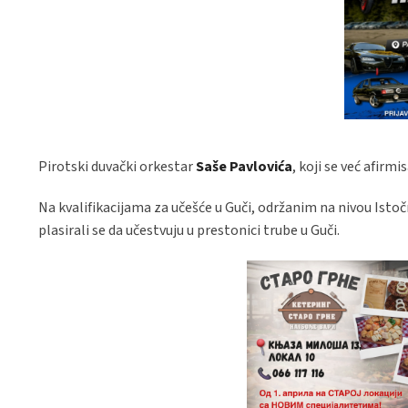
Pirotski duvački orkestar
Saše Pavlovića
, koji se već afirm
Na kvalifikacijama za učešće u Guči, održanim na nivou Istočne
plasirali se da učestvuju u prestonici trube u Guči.