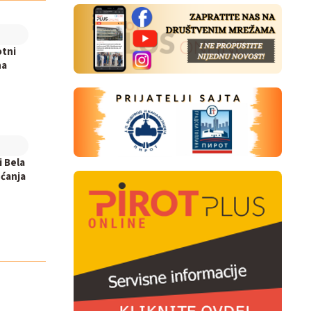
otni
na
i Bela
ećanja