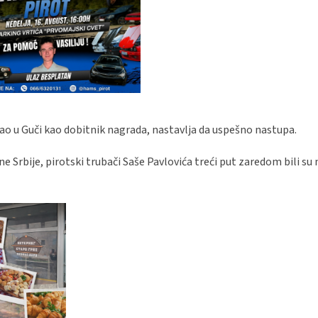
isao u Guči kao dobitnik nagrada, nastavlja da uspešno nastupa.
 Srbije, pirotski trubači Saše Pavlovića treći put zaredom bili su n