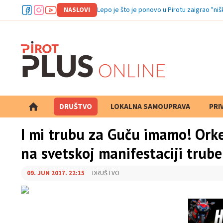
NASLOVI
Lepo je što
DRUŠTVO
LOKALNA SAMOUPRAVA
PRETRAGA
PRI
I mi trubu za Guču imamo! Orke
na svetskoj manifestaciji trube
09. JUN 2017. 22:15
DRUŠTVO