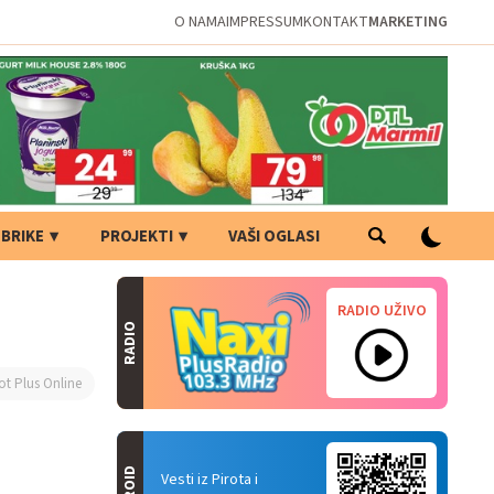
O NAMA
IMPRESSUM
KONTAKT
MARKETING
BRIKE
PROJEKTI
VAŠI OGLASI
RADIO UŽIVO
RADIO
ot Plus Online
Vesti iz Pirota i