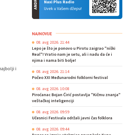
ANDROID
Naxi Plus Radio
Uvek u Vašem džepu!
NAJNOVIJE
08. avg 2026. 21:44
Lepo je što je ponovo u Pirotu zaigrao "niški
Real"! Vratio nam je setu, ali i nadu da će i
njima i nama biti bolje!
ajbolji i
08. avg 2026. 21:14
Počeo XXI Međunarodni folklorni festival
08. avg 2026. 10:08
Piroćanac Bojan Ćirić postavlja "Kičmu znanja"
veštačkoj inteligenciji
08. avg 2026. 09:59
Učesnici Festivala održali javni čas folklora
08. avg 2026. 09:44