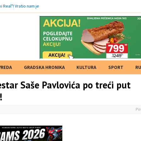
VREDA
GRADSKA HRONIKA
KULTURA
SPORT
RU
star Saše Pavlovića po treći put
!
Pir