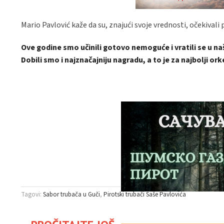
Mario Pavlović kaže da su, znajući svoje vrednosti, očekivali 
Ove godine smo učinili gotovo nemoguće i vratili se u naš
Dobili smo i najznačajniju nagradu, a to je za najbolji ork
Tagovi:
Sabor trubača u Guči
Pirotski trubači Saše Pavlovića