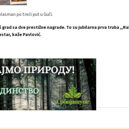
plasman po treći put u Guči.
 grad sa dve prestižne nagrade. To su jubilarna prva truba ,,Ra
estar, kaže Pavlović.