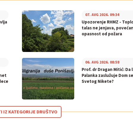
07. AVG 2026. 09:34
vlja
Upozorenje RHMZ - Topl
talas ne jenjava, poveća
opasnost od požara
06. AVG 2026. 08:58
Prof. dr Dragan Mitić: Da l
inet
Palanka zaslužuje Dom s
dece
Svetog Nikete?
TI IZ KATEGORIJE DRUŠTVO