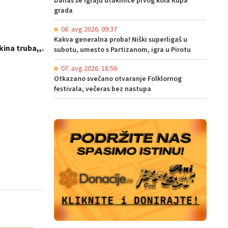
Danas se igraju utakmice prvog kola Kupa
grada
08. avg 2026. 09:37
Kakva generalna proba! Niški superligaš u
kina truba,,.
subotu, umesto s Partizanom, igra u Pirotu
07. avg 2026. 18:56
Otkazano svečano otvaranje Folklornog
festivala, večeras bez nastupa