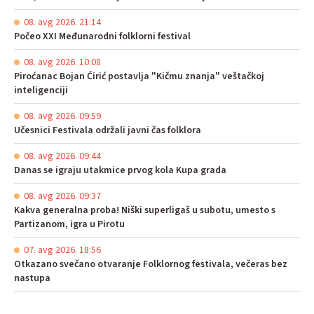
08. avg 2026. 21:14
Počeo XXI Međunarodni folklorni festival
08. avg 2026. 10:08
Piroćanac Bojan Ćirić postavlja "Kičmu znanja" veštačkoj
inteligenciji
08. avg 2026. 09:59
Učesnici Festivala održali javni čas folklora
08. avg 2026. 09:44
Danas se igraju utakmice prvog kola Kupa grada
08. avg 2026. 09:37
Kakva generalna proba! Niški superligaš u subotu, umesto s
Partizanom, igra u Pirotu
07. avg 2026. 18:56
Otkazano svečano otvaranje Folklornog festivala, večeras bez
nastupa