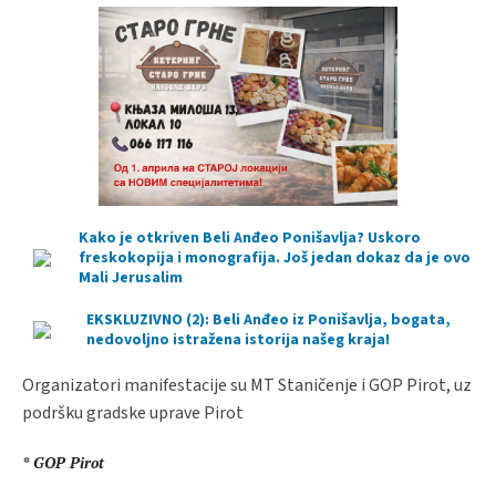
Kako je otkriven Beli Anđeo Ponišavlja? Uskoro
freskokopija i monografija. Još jedan dokaz da je ovo
Mali Jerusalim
EKSKLUZIVNO (2): Beli Anđeo iz Ponišavlja, bogata,
nedovoljno istražena istorija našeg kraja!
Organizatori manifestacije su MT Staničenje i GOP Pirot, uz
podršku gradske uprave Pirot
* GOP Pirot