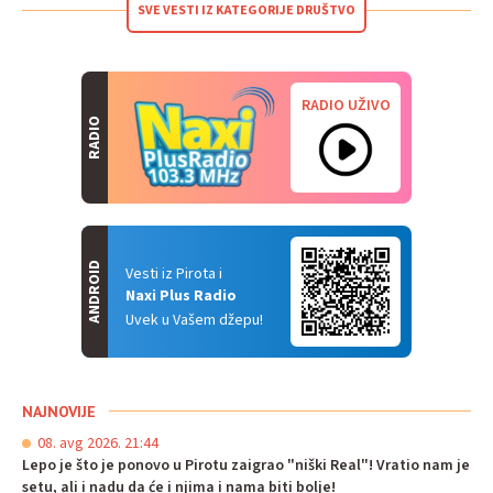
SVE VESTI IZ KATEGORIJE DRUŠTVO
RADIO UŽIVO
RADIO
ANDROID
Vesti iz Pirota i
Naxi Plus Radio
Uvek u Vašem džepu!
NAJNOVIJE
08. avg 2026. 21:44
Lepo je što je ponovo u Pirotu zaigrao "niški Real"! Vratio nam je
setu, ali i nadu da će i njima i nama biti bolje!