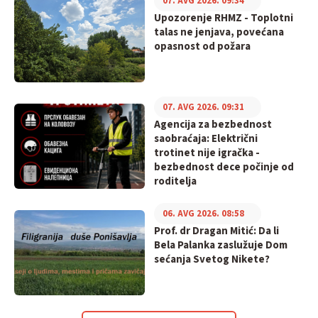
07. AVG 2026. 09:34
Upozorenje RHMZ - Toplotni
talas ne jenjava, povećana
opasnost od požara
07. AVG 2026. 09:31
Agencija za bezbednost
saobraćaja: Električni
trotinet nije igračka -
bezbednost dece počinje od
roditelja
06. AVG 2026. 08:58
Prof. dr Dragan Mitić: Da li
Bela Palanka zaslužuje Dom
sećanja Svetog Nikete?