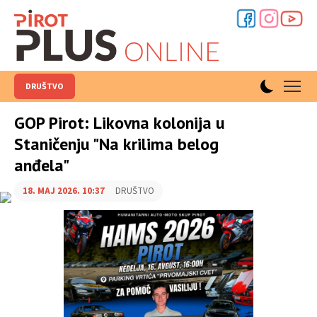
DRUŠTVO
GOP Pirot: Likovna kolonija u
Staničenju "Na krilima belog
anđela"
18. MAJ 2026. 10:37
DRUŠTVO