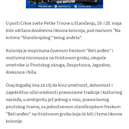
U porti Crkve svete Petke Trnove u Staničenju, 19. i 20. maja
biće održana dvodnevna likovna kolonija, pod nazivom "Na
krilima "Staničenjskog" belog anđela".
Kolonija je inspirisana čuvenom freskom "Beli anđeo" i
motivima mironosica na Hristovom grobu, okupiće
umetnike iz Pirotskog okruga, Despotovca, Jagodine,
Aleksinca i Niša.
Ovaj događaj ima za cilj da kroz umetnost, duhovnost i
zajedništvo oživi vrednosti pravoslavne tradicije i kulturnog
nasleđa, u ambijentu još jednog u nizu, pravoslavnog
pirotskog hrama, sa jedinstvenom staničenjskom freskom
"Beli anđeo" na Hristovom grobu koja će biti i tema likovne
kolonije.