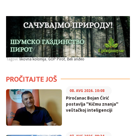
Tagovi:
likovna kolonija
GOP Pirot
Beli anđeo
PROČITAJTE JOŠ
08. AVG 2026. 10:08
Piroćanac Bojan Ćirić
postavlja "Kičmu znanja"
veštačkoj inteligenciji