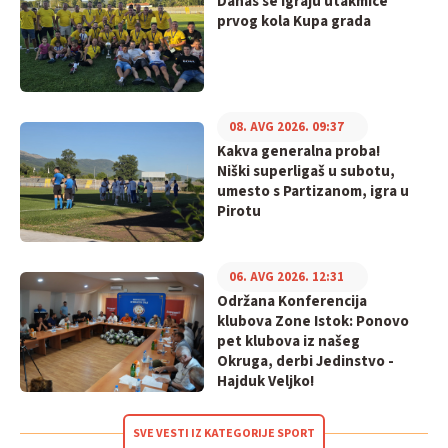
Danas se igraju utakmice
prvog kola Kupa grada
08. AVG 2026. 09:37
Kakva generalna proba!
Niški superligaš u subotu,
umesto s Partizanom, igra u
Pirotu
06. AVG 2026. 12:31
Održana Konferencija
klubova Zone Istok: Ponovo
pet klubova iz našeg
Okruga, derbi Jedinstvo -
Hajduk Veljko!
SVE VESTI IZ KATEGORIJE SPORT