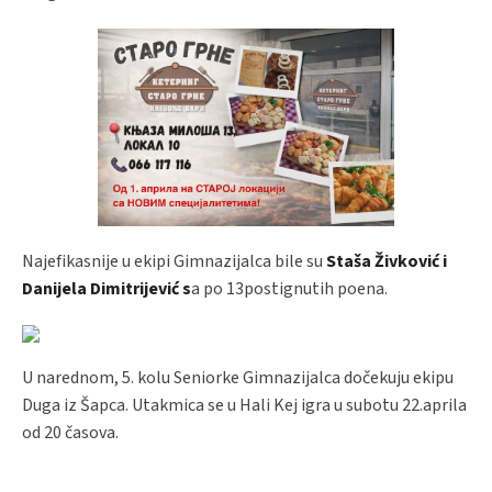
Najefikasnije u ekipi Gimnazijalca bile su
Staša Živković i
Danijela Dimitrijević s
a po 13postignutih poena.
U narednom, 5. kolu Seniorke Gimnazijalca dočekuju ekipu
Duga iz Šapca. Utakmica se u Hali Kej igra u subotu 22.aprila
od 20 časova.