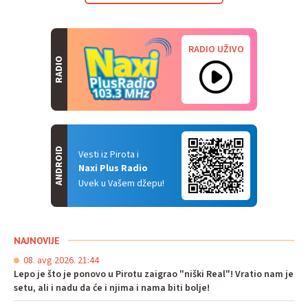
RADIO UŽIVO
RADIO
ANDROID
Vesti iz Pirota i
Naxi Plus Radio
Uvek u Vašem džepu!
NAJNOVIJE
08. avg 2026. 21:44
Lepo je što je ponovo u Pirotu zaigrao "niški Real"! Vratio nam je
setu, ali i nadu da će i njima i nama biti bolje!