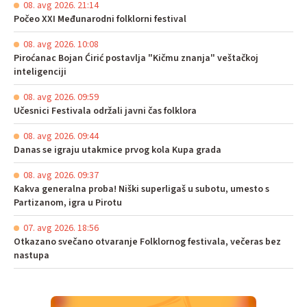
08. avg 2026. 21:14
Počeo XXI Međunarodni folklorni festival
08. avg 2026. 10:08
Piroćanac Bojan Ćirić postavlja "Kičmu znanja" veštačkoj
inteligenciji
08. avg 2026. 09:59
Učesnici Festivala održali javni čas folklora
08. avg 2026. 09:44
Danas se igraju utakmice prvog kola Kupa grada
08. avg 2026. 09:37
Kakva generalna proba! Niški superligaš u subotu, umesto s
Partizanom, igra u Pirotu
07. avg 2026. 18:56
Otkazano svečano otvaranje Folklornog festivala, večeras bez
nastupa