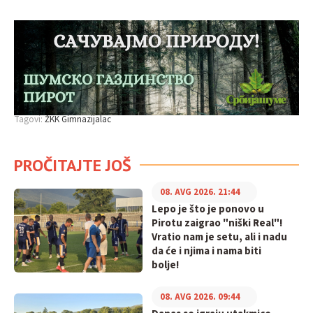
Tagovi:
ŽKK Gimnazijalac
PROČITAJTE JOŠ
08. AVG 2026. 21:44
Lepo je što je ponovo u
Pirotu zaigrao "niški Real"!
Vratio nam je setu, ali i nadu
da će i njima i nama biti
bolje!
08. AVG 2026. 09:44