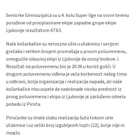
Seniorke Gimnazijalca su u 4. kolu Super lige na svom terenu
poražene od prvoplasirane ekipe zapadne grupe ekipe
Ljubovije rezultatom 47:63.
Naše košarkašice su nervozno ušle u utakmicu i serijom
grešaka i velikim brojem promašaja u prvom poluvremenu,
omogućile iskusnoj ekipi iz Ljubovije da osvoji bodove. i.
Rezultat na poluvremenu bio je 20:36 u korist gošći. U
drugom poluvremenu viđena je veća borbenost našeg tima
u odbrani, bolja organizacija i realizacija napada, ali naše
košarkašice nisu uspele da nadoknade visoku prednost iz
prvog poluvremena i ekipa iz Ljubovije je zasluženo odnela
pobedu iz Pirota.
Piroćanke su imale slabu realizaciju šuta tokom cele
utakmice i uz veliki broj izgubljenih lopti (22), bolje nije ni
moglo.