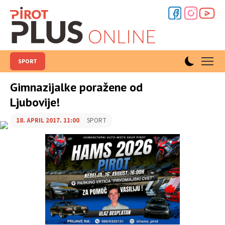
SPORT
Gimnazijalke poražene od
Ljubovije!
18. APRIL 2017. 11:00
SPORT