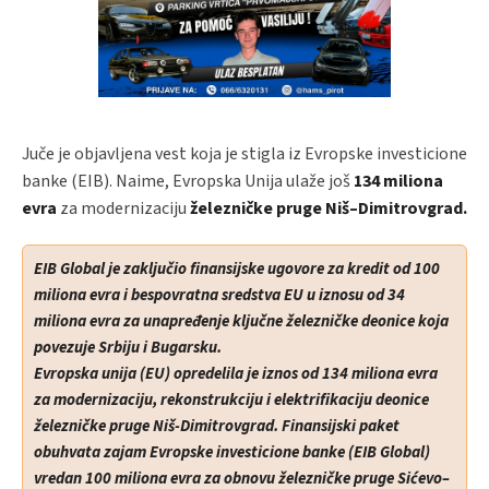
Juče je objavljena vest koja je stigla iz Evropske investicione
banke (EIB). Naime, Evropska Unija ulaže još
134 miliona
evra
za modernizaciju
železničke pruge Niš–Dimitrovgrad.
EIB Global je zaključio finansijske ugovore za kredit od 100
miliona evra i bespovratna sredstva EU u iznosu od 34
miliona evra za unapređenje ključne železničke deonice koja
povezuje Srbiju i Bugarsku.
Evropska unija (EU) opredelila je iznos od 134 miliona evra
za modernizaciju, rekonstrukciju i elektrifikaciju deonice
železničke pruge Niš-Dimitrovgrad. Finansijski paket
obuhvata zajam Evropske investicione banke (EIB Global)
vredan 100 miliona evra za obnovu železničke pruge Sićevo–