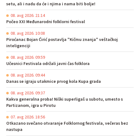
setu, ali i nadu da će i njima i nama biti bolje!
08. avg 2026. 21:14
Počeo XXI Međunarodni folklorni festival
08. avg 2026. 10:08
Piroćanac Bojan Ćirić postavlja "Kičmu znanja" veštačkoj
inteligenciji
08. avg 2026. 09:59
Učesnici Festivala održali javni čas folklora
08. avg 2026. 09:44
Danas se igraju utakmice prvog kola Kupa grada
08. avg 2026. 09:37
Kakva generalna proba! Niški superligaš u subotu, umesto s
Partizanom, igra u Pirotu
07. avg 2026. 18:56
Otkazano svečano otvaranje Folklornog festivala, večeras bez
nastupa