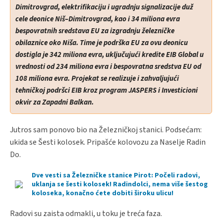
Dimitrovgrad, elektrifikaciju i ugradnju signalizacije duž
cele deonice Niš–Dimitrovgrad, kao i 34 miliona evra
bespovratnih sredstava EU za izgradnju železničke
obilaznice oko Niša. Time je podrška EU za ovu deonicu
dostigla je 342 miliona evra, uključujući kredite EIB Global u
vrednosti od 234 miliona evra i bespovratna sredstva EU od
108 miliona evra. Projekat se realizuje i zahvaljujući
tehničkoj podršci EIB kroz program JASPERS i Investicioni
okvir za Zapadni Balkan.
Jutros sam ponovo bio na Železničkoj stanici. Podsećam:
ukida se Šesti kolosek. Pripašće kolovozu za Naselje Radin
Do.
Dve vesti sa Železničke stanice Pirot: Počeli radovi,
uklanja se šesti kolosek! Radindolci, nema više šestog
koloseka, konačno ćete dobiti široku ulicu!
Radovi su zaista odmakli, u toku je treća faza.