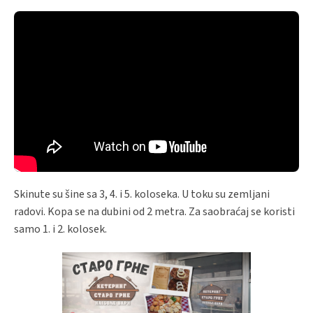
Skinute su šine sa 3, 4. i 5. koloseka. U toku su zemljani
radovi. Kopa se na dubini od 2 metra. Za saobraćaj se koristi
samo 1. i 2. kolosek.