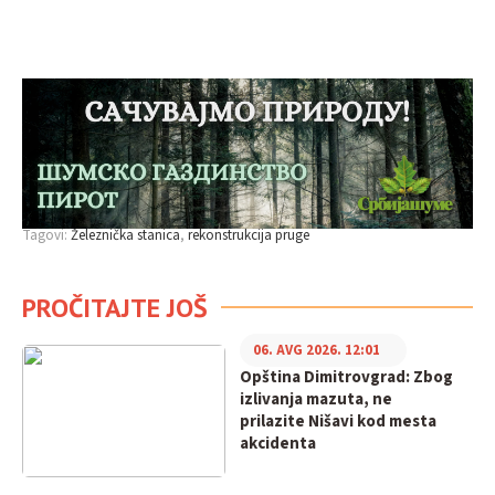
Tagovi:
Železnička stanica
rekonstrukcija pruge
PROČITAJTE JOŠ
06. AVG 2026. 12:01
Opština Dimitrovgrad: Zbog
izlivanja mazuta, ne
prilazite Nišavi kod mesta
akcidenta