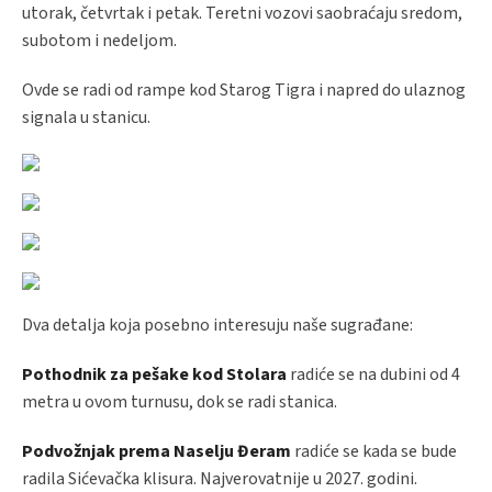
utorak, četvrtak i petak. Teretni vozovi saobraćaju sredom,
subotom i nedeljom.
Ovde se radi od rampe kod Starog Tigra i napred do ulaznog
signala u stanicu.
Dva detalja koja posebno interesuju naše sugrađane:
Pothodnik za pešake kod Stolara
radiće se na dubini od 4
metra u ovom turnusu, dok se radi stanica.
Podvožnjak prema Naselju Đeram
radiće se kada se bude
radila Sićevačka klisura. Najverovatnije u 2027. godini.