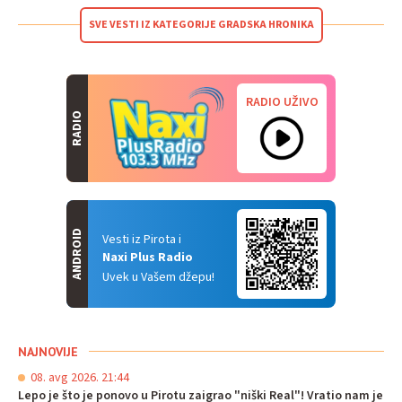
SVE VESTI IZ KATEGORIJE GRADSKA HRONIKA
RADIO UŽIVO
RADIO
ANDROID
Vesti iz Pirota i
Naxi Plus Radio
Uvek u Vašem džepu!
NAJNOVIJE
08. avg 2026. 21:44
Lepo je što je ponovo u Pirotu zaigrao "niški Real"! Vratio nam je