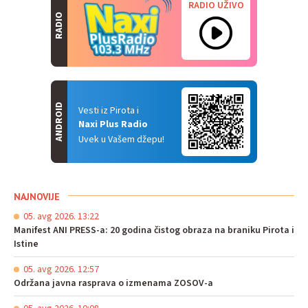
RADIO UŽIVO
RADIO
ANDROID
Vesti iz Pirota i
Naxi Plus Radio
Uvek u Vašem džepu!
NAJNOVIJE
05. avg 2026. 13:22
Manifest ANI PRESS-a: 20 godina čistog obraza na braniku Pirota i
Istine
05. avg 2026. 12:57
Održana javna rasprava o izmenama ZOSOV-a