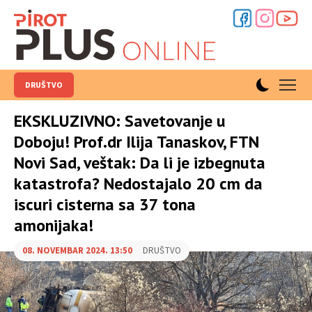
DRUŠTVO
EKSKLUZIVNO: Savetovanje u
Doboju! Prof.dr Ilija Tanaskov, FTN
Novi Sad, veštak: Da li je izbegnuta
katastrofa? Nedostajalo 20 cm da
iscuri cisterna sa 37 tona
amonijaka!
08. NOVEMBAR 2024. 13:50
DRUŠTVO