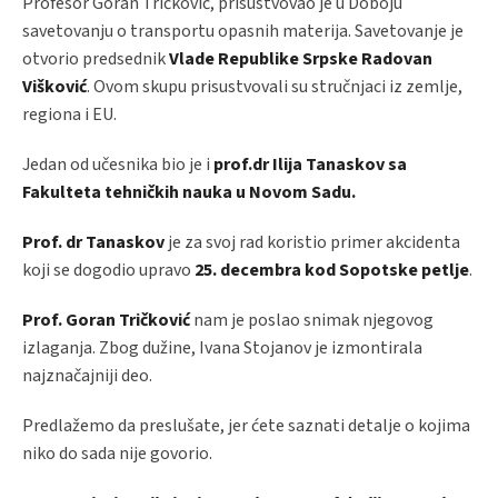
Profesor Goran Tričković, prisustvovao je u Doboju
savetovanju o transportu opasnih materija. Savetovanje je
otvorio predsednik
Vlade Republike Srpske Radovan
Višković
. Ovom skupu prisustvovali su stručnjaci iz zemlje,
regiona i EU.
Jedan od učesnika bio je i
prof.dr Ilija Tanaskov sa
Fakulteta tehničkih nauka u Novom Sadu.
Prof. dr Tanaskov
je za svoj rad koristio primer akcidenta
koji se dogodio upravo
25. decembra kod Sopotske petlje
.
Prof. Goran Tričković
nam je poslao snimak njegovog
izlaganja. Zbog dužine, Ivana Stojanov je izmontirala
najznačajniji deo.
Predlažemo da preslušate, jer ćete saznati detalje o kojima
niko do sada nije govorio.