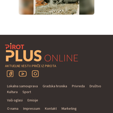
AKTUELNE VESTI I PRIČE IZ PIROTA
Lokalna samouprava
Gradska hronika
Privreda
Društvo
Kultura
Sport
Vaši oglasi
Emisije
O nama
Impressum
Kontakt
Marketing