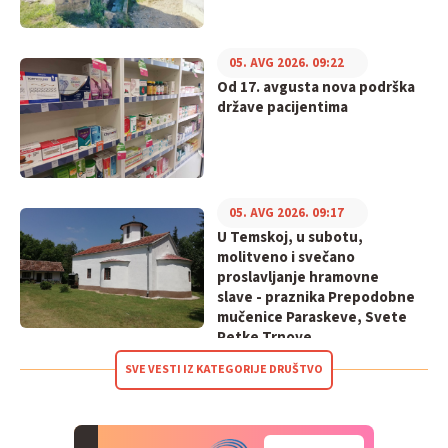
05. AVG 2026. 09:22
Od 17. avgusta nova podrška
države pacijentima
05. AVG 2026. 09:17
U Temskoj, u subotu,
molitveno i svečano
proslavljanje hramovne
slave - praznika Prepodobne
mučenice Paraskeve, Svete
Petke Trnove
SVE VESTI IZ KATEGORIJE DRUŠTVO