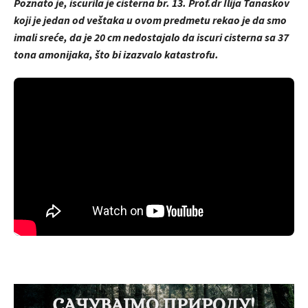
Poznato je, iscurila je cisterna br. 13. Prof.dr Ilija Tanaskov
koji je jedan od veštaka u ovom predmetu rekao je da smo
imali sreće, da je 20 cm nedostajalo da iscuri cisterna sa 37
tona amonijaka, što bi izazvalo katastrofu.