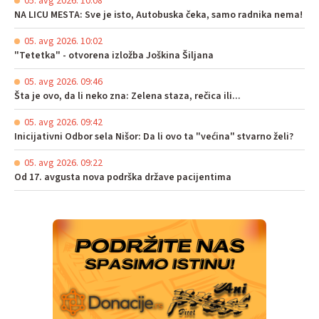
05. avg 2026. 10:08
NA LICU MESTA: Sve je isto, Autobuska čeka, samo radnika nema!
05. avg 2026. 10:02
"Tetetka" - otvorena izložba Joškina Šiljana
05. avg 2026. 09:46
Šta je ovo, da li neko zna: Zelena staza, rečica ili...
05. avg 2026. 09:42
Inicijativni Odbor sela Nišor: Da li ovo ta "većina" stvarno želi?
05. avg 2026. 09:22
Od 17. avgusta nova podrška države pacijentima