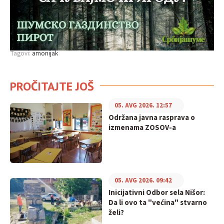
Tagovi:
amonijak
PROČITAJTE JOŠ
05. AVG 2026. 12:57
Održana javna rasprava o
izmenama ZOSOV-a
05. AVG 2026. 09:42
Inicijativni Odbor sela Nišor:
Da li ovo ta "većina" stvarno
želi?