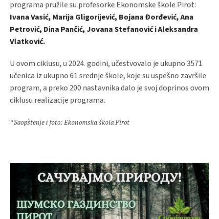
programa pružile su profesorke Ekonomske škole Pirot:
Ivana Vasić, Marija Gligorijević, Bojana Đorđević, Ana
Petrović, Dina Pančić, Jovana Stefanović i Aleksandra
Vlatković.
U ovom ciklusu, u 2024. godini, učestvovalo je ukupno 3571
učenica iz ukupno 61 srednje škole, koje su uspešno završile
program, a preko 200 nastavnika dalo je svoj doprinos ovom
ciklusu realizacije programa.
* Saopštenje i foto: Ekonomska škola Pirot