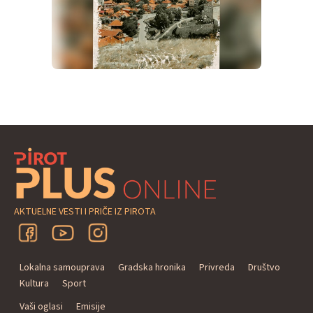
AKTUELNE VESTI I PRIČE IZ PIROTA
Lokalna samouprava
Gradska hronika
Privreda
Društvo
Kultura
Sport
Vaši oglasi
Emisije