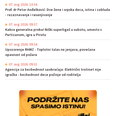
07. avg 2026. 10:34
Prof. dr Petar Anđelković: Dve žene i srpska deca, istina i zabluda
- razaznavanje i rasanjivanje
07. avg 2026. 09:37
Kakva generalna proba! Niški superligaš u subotu, umesto s
Partizanom, igra u Pirotu
07. avg 2026. 09:34
Upozorenje RHMZ - Toplotni talas ne jenjava, povećana
opasnost od požara
07. avg 2026. 09:31
Agencija za bezbednost saobraćaja: Električni trotinet nije
igračka - bezbednost dece počinje od roditelja