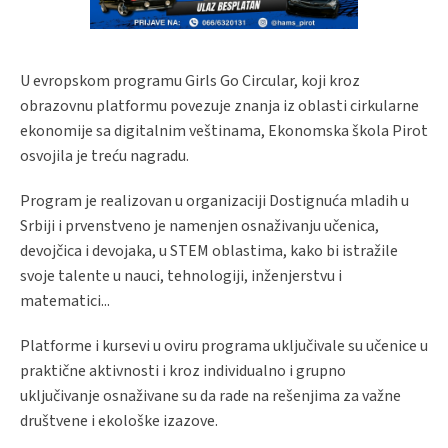
U evropskom programu Girls Go Circular, koji kroz
obrazovnu platformu povezuje znanja iz oblasti cirkularne
ekonomije sa digitalnim veštinama, Ekonomska škola Pirot
osvojila je treću nagradu.
Program je realizovan u organizaciji Dostignuća mladih u
Srbiji i prvenstveno je namenjen osnaživanju učenica,
devojčica i devojaka, u STEM oblastima, kako bi istražile
svoje talente u nauci, tehnologiji, inženjerstvu i
matematici...
Platforme i kursevi u oviru programa uključivale su učenice u
praktične aktivnosti i kroz individualno i grupno
uključivanje osnaživane su da rade na rešenjima za važne
društvene i ekološke izazove.