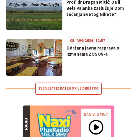
Prof. dr Dragan Mitić: Da li
Bela Palanka zaslužuje Dom
sećanja Svetog Nikete?
05. AVG 2026. 12:57
Održana javna rasprava o
izmenama ZOSOV-a
SVE VESTI IZ KATEGORIJE DRUŠTVO
RADIO UŽIVO
RADIO