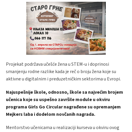
Projekat podržava učešće žena u STEM-u i doprinosi
smanjenju rodne razlike kada je reč o broju žena koje su
aktivne u digitalnim i preduzetničkim sektorima u Evropi.
Najuspešnije škole, odnosno, škole sa najvećim brojem
učenica koje su uspešno završile module u okviru
programa Girls Go Circular nagrađene su opremanjem
Mejkers laba i dodelom novčanih nagrada.
Mentorstvo učenicama u realizaciji kurseva u okviru ovog