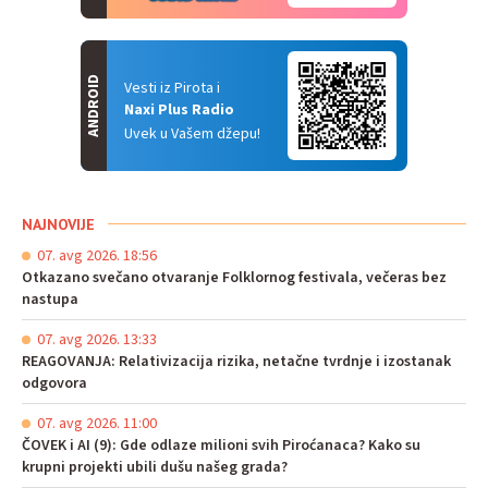
ANDROID
Vesti iz Pirota i
Naxi Plus Radio
Uvek u Vašem džepu!
NAJNOVIJE
07. avg 2026. 18:56
Otkazano svečano otvaranje Folklornog festivala, večeras bez
nastupa
07. avg 2026. 13:33
REAGOVANJA: Relativizacija rizika, netačne tvrdnje i izostanak
odgovora
07. avg 2026. 11:00
ČOVEK i AI (9): Gde odlaze milioni svih Piroćanaca? Kako su
krupni projekti ubili dušu našeg grada?