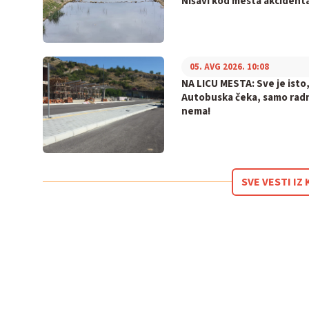
Nišavi kod mesta akcident
05. AVG 2026. 10:08
NA LICU MESTA: Sve je isto
Autobuska čeka, samo rad
nema!
SVE VESTI I