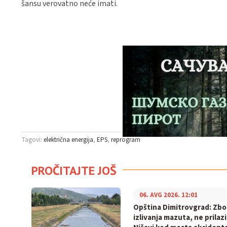
šansu verovatno neće imati.
Tagovi:
električna energija
EPS
reprogram
PROČITAJTE JOŠ
06. AVG 2026. 12:01
Opština Dimitrovgrad: Zb
izlivanja mazuta, ne prilaz