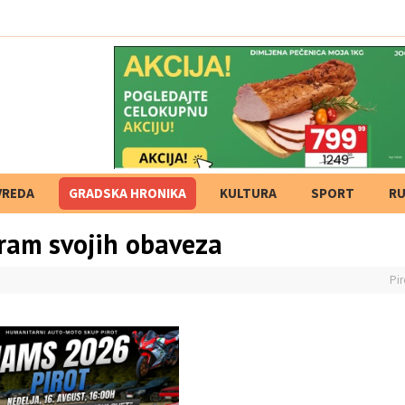
 grada
VREDA
GRADSKA HRONIKA
KULTURA
SPORT
RU
gram svojih obaveza
Pir