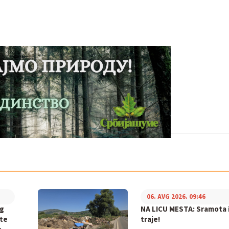
06. AVG 2026. 09:46
og
NA LICU MESTA: Sramota i
ite
traje!