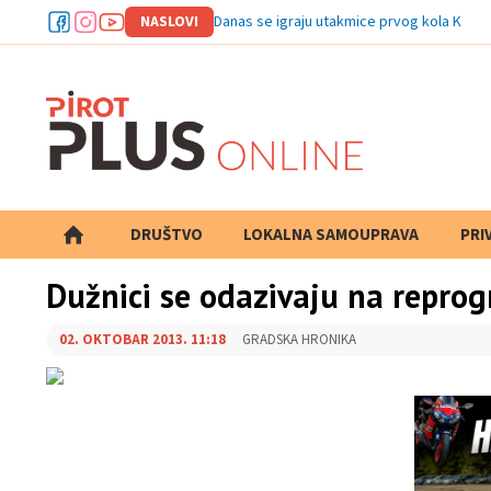
NASLOVI
Danas se igraju utakmice prvog kola Kupa
DRUŠTVO
LOKALNA SAMOUPRAVA
PRETRAGA
PRI
Dužnici se odazivaju na repro
02. OKTOBAR 2013. 11:18
GRADSKA HRONIKA