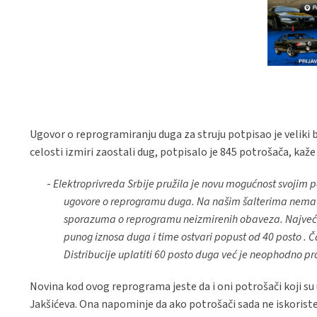
Ugovor o reprogramiranju duga za struju potpisao je veliki 
celosti izmiri zaostali dug, potpisalo je 845 potrošača, kaž
-
Elektroprivreda Srbije pružila je novu mogućnost svojim 
ugovore o reprogramu duga. Na našim šalterima nema ve
sporazuma o reprogramu neizmirenih obaveza. Najveći b
punog iznosa duga i time ostvari popust od 40 posto . 
Distribucije uplatiti 60 posto duga već je neophodno p
Novina kod ovog reprograma jeste da i oni potrošači koji su
Jakšićeva. Ona napominje da ako potrošači sada ne iskoris