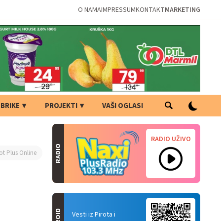
O NAMA
IMPRESSUM
KONTAKT
MARKETING
BRIKE
PROJEKTI
VAŠI OGLASI
RADIO UŽIVO
RADIO
ot Plus Online
Vesti iz Pirota i