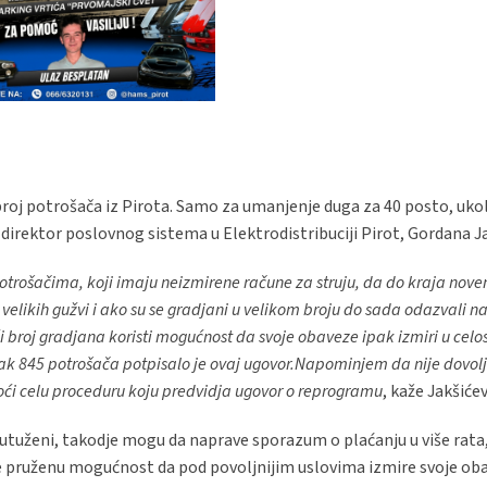
broj potrošača iz Pirota. Samo za umanjenje duga za 40 posto, ukol
e direktor poslovnog sistema u Elektrodistribuciji Pirot, Gordana Ja
potrošačima, koji imaju neizmirene račune za struju, da do kraja nov
likih gužvi i ako su se gradjani u velikom broju do sada odazvali na
roj gradjana koristi mogućnost da svoje obaveze ipak izmiri u celo
Čak 845 potrošača potpisalo je ovaj ugovor.Napominjem da nije dovolj
roći celu proceduru koju predvidja ugovor o reprogramu
, kaže Jakšićev
 utuženi, takodje mogu da naprave sporazum o plaćanju u više rata
te pruženu mogućnost da pod povoljnijim uslovima izmire svoje ob