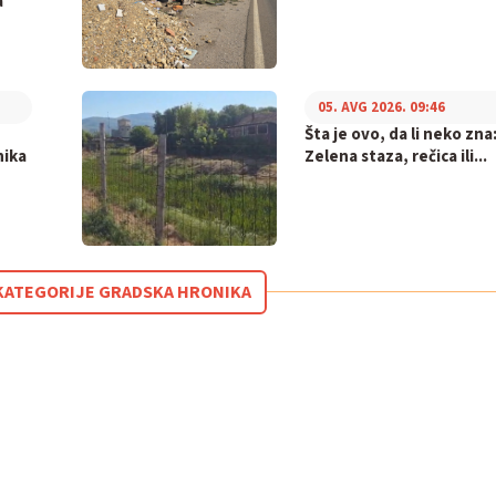
a
05. AVG 2026. 09:46
,
Šta je ovo, da li neko zna
nika
Zelena staza, rečica ili...
Z KATEGORIJE GRADSKA HRONIKA