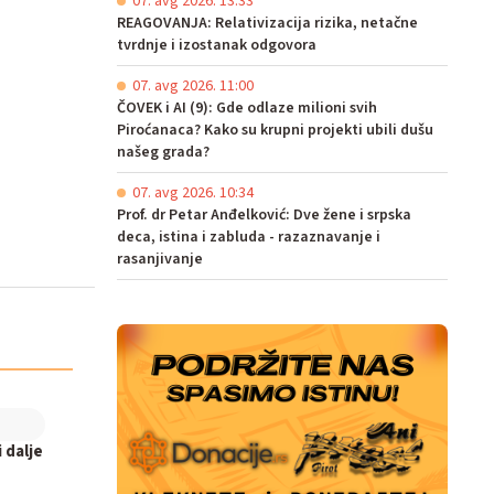
07. avg 2026. 13:33
REAGOVANJA: Relativizacija rizika, netačne
tvrdnje i izostanak odgovora
07. avg 2026. 11:00
ČOVEK i AI (9): Gde odlaze milioni svih
Piroćanaca? Kako su krupni projekti ubili dušu
našeg grada?
07. avg 2026. 10:34
Prof. dr Petar Anđelković: Dve žene i srpska
deca, istina i zabluda - razaznavanje i
rasanjivanje
 dalje