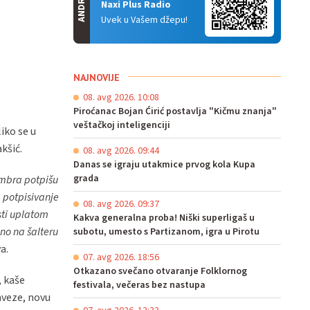
ANDROID
Naxi Plus Radio
Uvek u Vašem džepu!
NAJNOVIJE
08. avg 2026. 10:08
Piroćanac Bojan Ćirić postavlja "Kičmu znanja"
veštačkoj inteligenciji
iko se u
kšić.
08. avg 2026. 09:44
Danas se igraju utakmice prvog kola Kupa
grada
embra potpišu
 potpisivanje
08. avg 2026. 09:37
sti uplatom
Kakva generalna proba! Niški superligaš u
no na šalteru
subotu, umesto s Partizanom, igra u Pirotu
a.
07. avg 2026. 18:56
Otkazano svečano otvaranje Folklornog
, kaše
festivala, večeras bez nastupa
aveze, novu