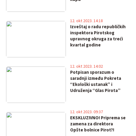
12. okt 2023. 14:18
Izveštaj o radu republičkih
inspektora Pirotskog
upravnog okruga za treći
kvartal godine
12. okt 2023. 14:02
Potpisan sporazum o
saradnji između Pokreta
“Ekološki ustanak” i
Udruženja “Glas Pirota”
12. okt 2023. 09:37
EKSKLUZIVNO! Priprema se
zamena za direktora
Opšte bolnice Pirot?!