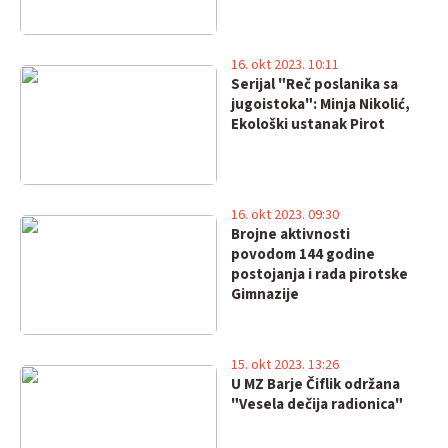
16. okt 2023. 10:11
Serijal "Reč poslanika sa
jugoistoka": Minja Nikolić,
Ekološki ustanak Pirot
16. okt 2023. 09:30
Brojne aktivnosti
povodom 144 godine
postojanja i rada pirotske
Gimnazije
15. okt 2023. 13:26
U MZ Barje Čiflik održana
"Vesela dečija radionica"