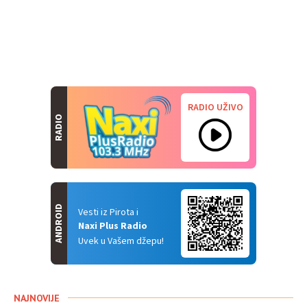
RADIO UŽIVO
RADIO
ANDROID
Vesti iz Pirota i
Naxi Plus Radio
Uvek u Vašem džepu!
NAJNOVIJE