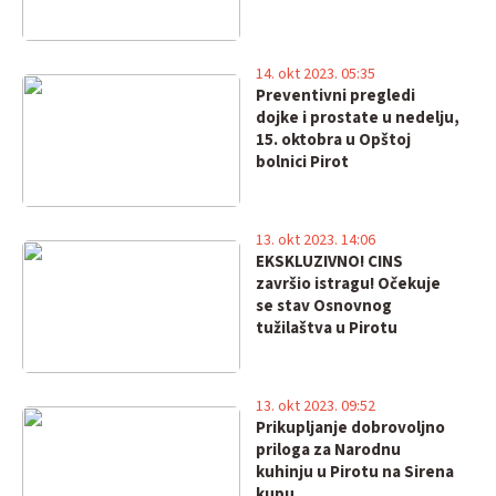
14. okt 2023. 05:35
Preventivni pregledi
dojke i prostate u nedelju,
15. oktobra u Opštoj
bolnici Pirot
13. okt 2023. 14:06
EKSKLUZIVNO! CINS
završio istragu! Očekuje
se stav Osnovnog
tužilaštva u Pirotu
13. okt 2023. 09:52
Prikupljanje dobrovoljno
priloga za Narodnu
kuhinju u Pirotu na Sirena
kupu