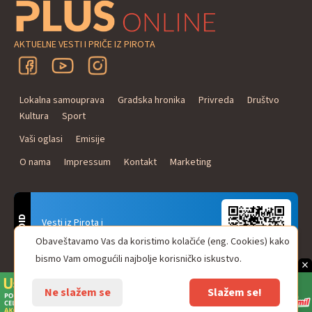
AKTUELNE VESTI I PRIČE IZ PIROTA
Lokalna samouprava
Gradska hronika
Privreda
Društvo
Kultura
Sport
Vaši oglasi
Emisije
O nama
Impressum
Kontakt
Marketing
ANDROID
Vesti iz Pirota i
Naxi Plus Radio
Obaveštavamo Vas da koristimo kolačiće (eng. Cookies) kako
Uvek u Vašem džepu!
bismo Vam omogućili najbolje korisničko iskustvo.
×
Ne slažem se
Slažem se!
© Pirot plus online - internet portal. Sva prava zadržana.