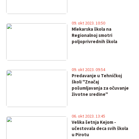
09. okt 2023. 10:50
Mlekarska škola na
Regionalnoj smotri
poljoprivrednih škola
09. okt 2023. 09:54
Predavanje u Tehničkoj
školi "Značaj
pošumljavanja za očuvanje
životne sredine"
06. okt 2023. 13:45
Velika šetnja Kejom -
učestovala deca svih škola
u Pirotu