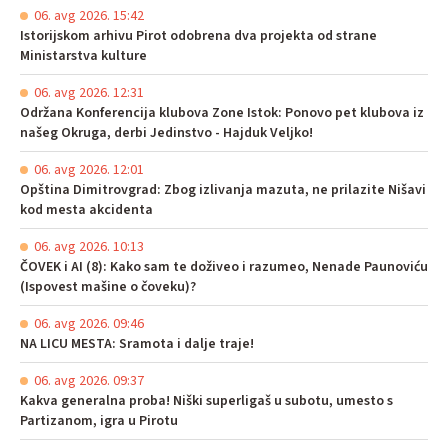
06. avg 2026. 15:42
Istorijskom arhivu Pirot odobrena dva projekta od strane
Ministarstva kulture
06. avg 2026. 12:31
Održana Konferencija klubova Zone Istok: Ponovo pet klubova iz
našeg Okruga, derbi Jedinstvo - Hajduk Veljko!
06. avg 2026. 12:01
Opština Dimitrovgrad: Zbog izlivanja mazuta, ne prilazite Nišavi
kod mesta akcidenta
06. avg 2026. 10:13
ČOVEK i AI (8): Kako sam te doživeo i razumeo, Nenade Paunoviću
(Ispovest mašine o čoveku)?
06. avg 2026. 09:46
NA LICU MESTA: Sramota i dalje traje!
06. avg 2026. 09:37
Kakva generalna proba! Niški superligaš u subotu, umesto s
Partizanom, igra u Pirotu