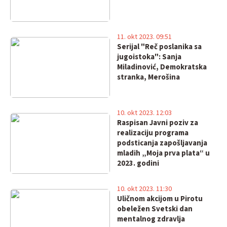
11. okt 2023. 09:51
Serijal "Reč poslanika sa
jugoistoka": Sanja
Miladinović, Demokratska
stranka, Merošina
10. okt 2023. 12:03
Raspisan Javni poziv za
realizaciju programa
podsticanja zapošljavanja
mladih „Moja prva plata“ u
2023. godini
10. okt 2023. 11:30
Uličnom akcijom u Pirotu
obeležen Svetski dan
mentalnog zdravlja