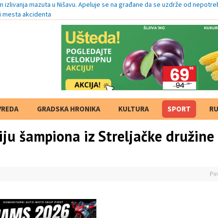
izlivanja mazuta u Nišavu. Apeluje se na građane da se uzdrže od nepotre
ni mesta akcidenta
VREDA
GRADSKA HRONIKA
KULTURA
SPORT
RU
iju šampiona iz Streljačke družine
Pir