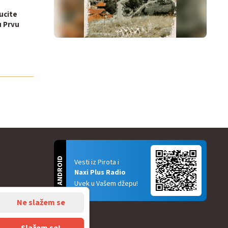
ucite
u Prvu
ANDROID
Vesti iz Pirota i
Naxi Plus Radio
Uvek u Vašem džepu!
Ne slažem se