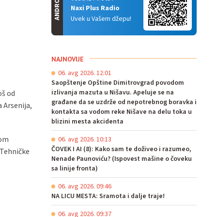
ANDROID
Naxi Plus Radio
Uvek u Vašem džepu!
NAJNOVIJE
06. avg 2026. 12:01
Saopštenje Opštine Dimitrovgrad povodom
izlivanja mazuta u Nišavu. Apeluje se na
oš od
građane da se uzdrže od nepotrebnog boravka i
 Arsenija,
kontakta sa vodom reke Nišave na delu toka u
blizini mesta akcidenta
kom
06. avg 2026. 10:13
ČOVEK I AI (8): Kako sam te doživeo i razumeo,
 Tehničke
Nenade Paunoviću? (Ispovest mašine o čoveku
sa linije fronta)
06. avg 2026. 09:46
NA LICU MESTA: Sramota i dalje traje!
06. avg 2026. 09:37