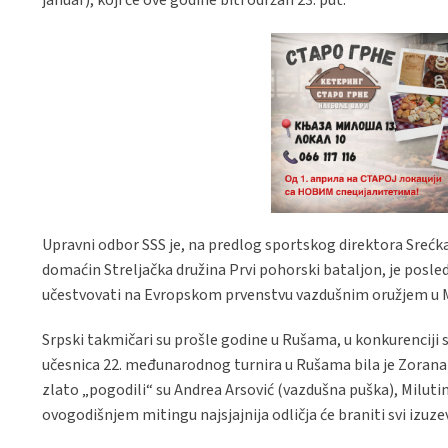
Upravni odbor SSS je, na predlog sportskog direktora Srećka Pe
domaćin Streljačka družina Prvi pohorski bataljon, je posle
učestvovati na Evropskom prvenstvu vazdušnim oružjem u 
Srpski takmičari su prošle godine u Rušama, u konkurenciji s
učesnica 22. međunarodnog turnira u Rušama bila je Zorana 
zlato „pogodili“ su Andrea Arsović (vazdušna puška), Milutin
ovogodišnjem mitingu najsjajnija odličja će braniti svi izuze