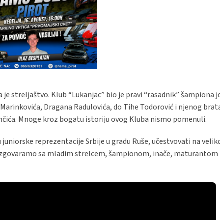
 je streljaštvo. Klub “Lukanjac” bio je pravi “rasadnik” šampiona j
arinkovića, Dragana Radulovića, do Tihe Todorović i njenog brata
nčića. Mnoge kroz bogatu istoriju ovog Kluba nismo pomenuli.
u juniorske reprezentacije Srbije u gradu Ruše, učestvovati na veli
razgovaramo sa mladim strelcem, šampionom, inače, maturantom