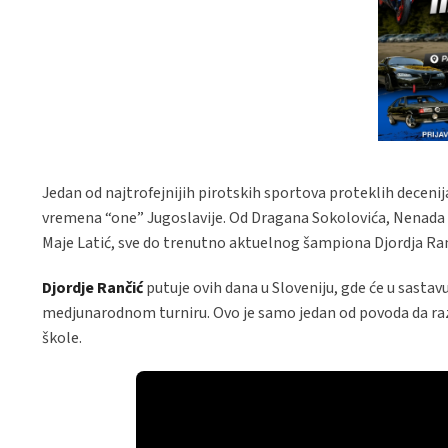
Jedan od najtrofejnijih pirotskih sportova proteklih decenija
vremena “one” Jugoslavije. Od Dragana Sokolovića, Nenada M
Maje Latić, sve do trenutno aktuelnog šampiona Djordja Ra
Djordje Rančić
putuje ovih dana u Sloveniju, gde će u sastav
medjunarodnom turniru. Ovo je samo jedan od povoda da 
škole.