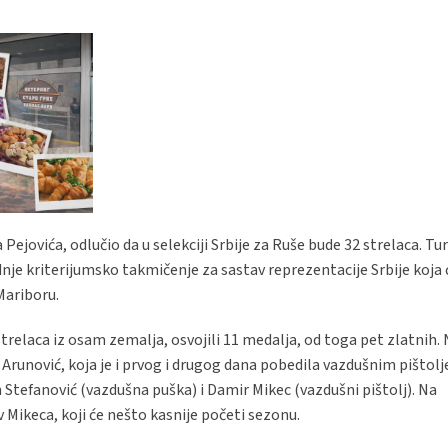
jovića, odlučio da u selekciji Srbije za Ruše bude 32 strelaca. Turni
dnje kriterijumsko takmičenje za sastav reprezentacije Srbije koja
Mariboru.
trelaca iz osam zemalja, osvojili 11 medalja, od toga pet zlatnih.
Arunović, koja je i prvog i drugog dana pobedila vazdušnim pištol
 Stefanović (vazdušna puška) i Damir Mikec (vazdušni pištolj). Na
v Mikeca, koji će nešto kasnije početi sezonu.