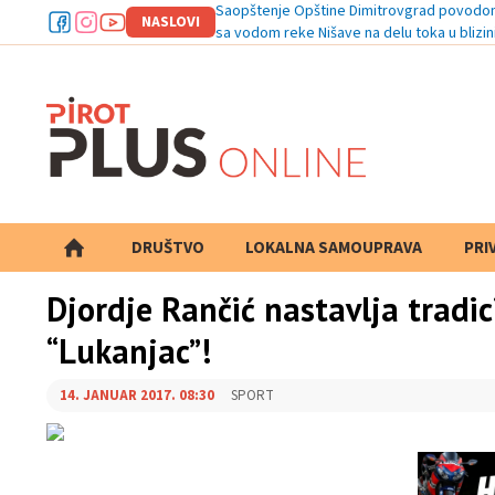
Saopštenje Opštine Dimitrovgrad povodom 
NASLOVI
sa vodom reke Nišave na delu toka u blizi
DRUŠTVO
LOKALNA SAMOUPRAVA
PRETRAGA
PRI
Djordje Rančić nastavlja tradic
“Lukanjac”!
14. JANUAR 2017. 08:30
SPORT