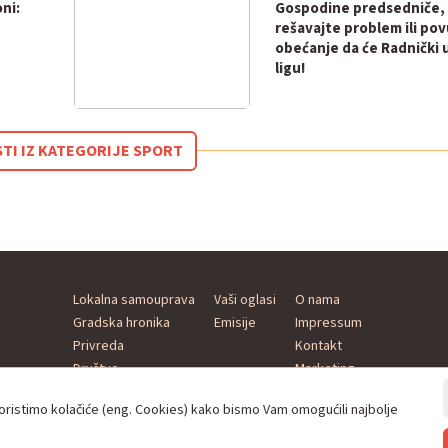
ni:
Gospodine predsedniče,
rešavajte problem ili pov
obećanje da će Radnički 
ligu!
STI IZ KATEGORIJE SPORT
Lokalna samouprava
Vaši oglasi
O nama
Gradska hronika
Emisije
Impressum
Privreda
Kontakt
Društvo
Marketing
Kultura
istimo kolačiće (eng. Cookies) kako bismo Vam omogućili najbolje
Sport