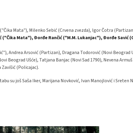
 ("Čika Mata"), Milenko Sebić (Crvena zvezda), Igor Čotra (Partizan
ć ("Čika Mata"), Đorđe Rančić ("M.M. Lukanjac"), Đorđe Savić 
ć"), Andrea Arsović (Partizan), Dragana Todorović (Novi Beograd U
(Novi Beograd Ušće), Tatjana Banjac (Novi Sad 1790), Nevena Armuš
 Zavišić (Policajac).
štabu su još Saša Iker, Marijana Novković, Ivan Manojlović i Sreten 