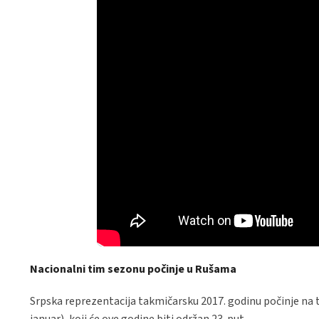
Nacionalni tim sezonu počinje u Rušama
Srpska reprezentacija takmičarsku 2017. godinu počinje na
januar), koji će ove godine biti održan 23. put.