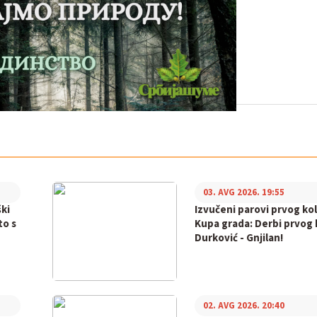
03. AVG 2026. 19:55
ki
Izvučeni parovi prvog ko
to s
Kupa grada: Derbi prvog k
Durković - Gnjilan!
02. AVG 2026. 20:40