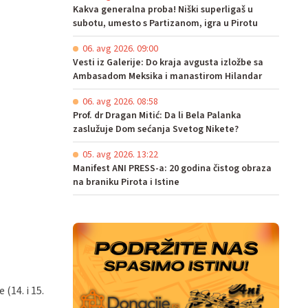
Kakva generalna proba! Niški superligaš u
subotu, umesto s Partizanom, igra u Pirotu
06. avg 2026. 09:00
Vesti iz Galerije: Do kraja avgusta izložbe sa
Ambasadom Meksika i manastirom Hilandar
06. avg 2026. 08:58
Prof. dr Dragan Mitić: Da li Bela Palanka
zaslužuje Dom sećanja Svetog Nikete?
05. avg 2026. 13:22
Manifest ANI PRESS-a: 20 godina čistog obraza
na braniku Pirota i Istine
14. i 15.