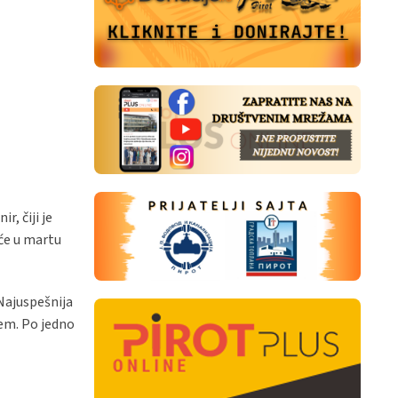
r, čiji je
 će u martu
 Najuspešnija
jem. Po jedno