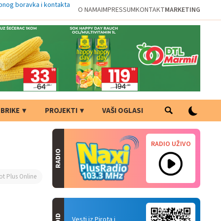
bnog boravka i kontakta
O NAMA
IMPRESSUM
KONTAKT
MARKETING
BRIKE
PROJEKTI
VAŠI OGLASI
RADIO UŽIVO
RADIO
ot Plus Online
Vesti iz Pirota i