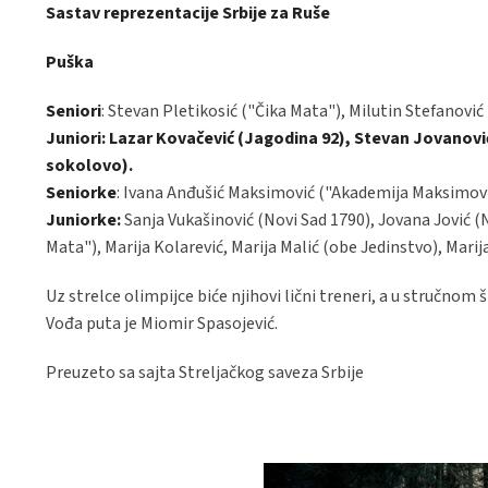
Sastav reprezentacije Srbije za Ruše
Puška
Seniori
: Stevan Pletikosić ("Čika Mata"), Milutin Stefanović
Juniori
: Lazar Kovačević (Jagodina 92), Stevan Jovanovi
sokolovo).
Seniorke
: Ivana Anđušić Maksimović ("Akademija Maksimovi
Juniorke:
Sanja Vukašinović (Novi Sad 1790), Jovana Jović 
Mata"), Marija Kolarević, Marija Malić (obe Jedinstvo), Marija
Uz strelce olimpijce biće njihovi lični treneri, a u stručnom 
Vođa puta je Miomir Spasojević.
Preuzeto sa sajta Streljačkog saveza Srbije