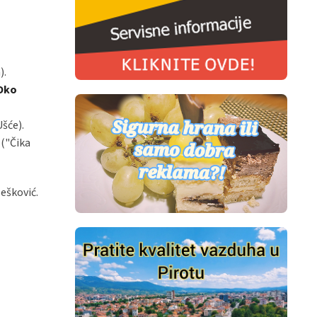
).
(Oko
šće).
 ("Čika
Nešković.