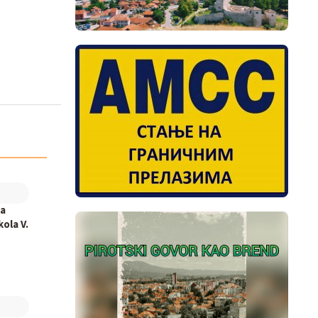
la
ola V.