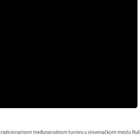
 tradicionalnom međunarodnom turniru u slovenačkom mestu Ruše (