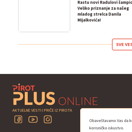
Rastu novi Radulovi šampio
Veliko priznanje za našeg
mladog strelca Danila
Mijalkovića!
SVE VE
AKTUELNE VESTI I PRIČE IZ PIROTA
Obaveštavamo Vas da kor
korisničko iskustvo.