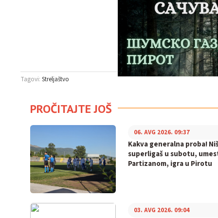
Tagovi:
Streljaštvo
PROČITAJTE JOŠ
06. AVG 2026. 09:37
Kakva generalna proba! Niš
superligaš u subotu, umes
Partizanom, igra u Pirotu
03. AVG 2026. 09:04