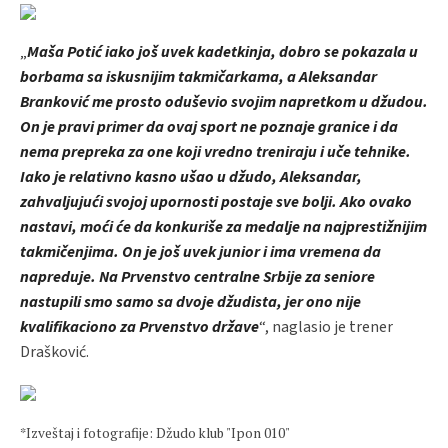
„
Maša Potić iako još uvek kadetkinja, dobro se pokazala u
borbama sa iskusnijim takmičarkama, a Aleksandar
Branković me prosto oduševio svojim napretkom u džudou.
On je pravi primer da ovaj sport ne poznaje granice i da
nema prepreka za one koji vredno treniraju i uče tehnike.
Iako je relativno kasno ušao u džudo, Aleksandar,
zahvaljujući svojoj upornosti postaje sve bolji. Ako ovako
nastavi, moći će da konkuriše za medalje na najprestižnijim
takmičenjima. On je još uvek junior i ima vremena da
napreduje. Na Prvenstvo centralne Srbije za seniore
nastupili smo samo sa dvoje džudista, jer ono nije
kvalifikaciono za Prvenstvo države
“, naglasio je trener
Drašković.
*Izveštaj i fotografije: Džudo klub "Ipon 010"