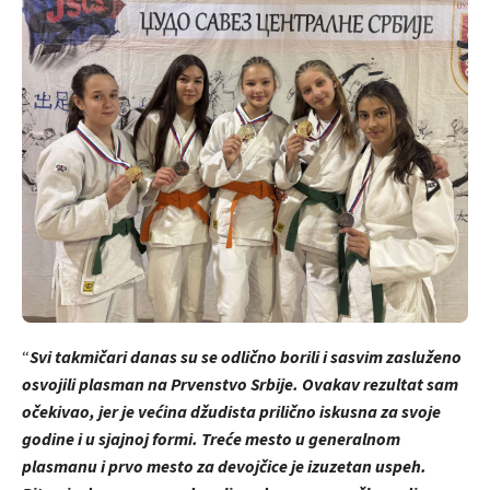
“
Svi takmičari danas su se odlično borili i sasvim zasluženo
osvojili plasman na Prvenstvo Srbije. Ovakav rezultat sam
očekivao, jer je većina džudista prilično iskusna za svoje
godine i u sjajnoj formi. Treće mesto u generalnom
plasmanu i prvo mesto za devojčice je izuzetan uspeh.