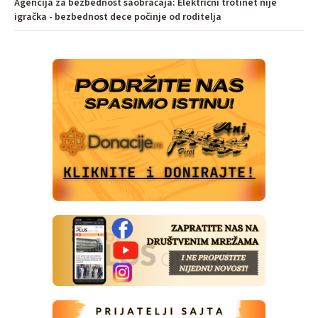
Agencija za bezbednost saobraćaja: Električni trotinet nije
igračka - bezbednost dece počinje od roditelja