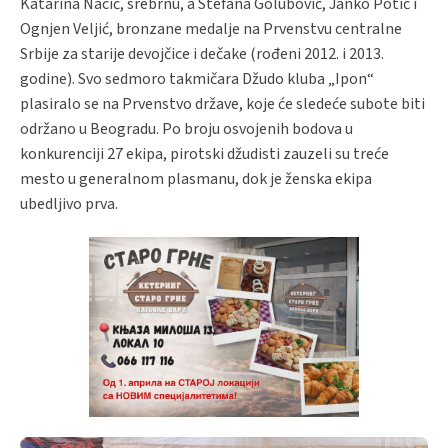
Katarina Nacić, srebrnu, a Stefana Golubović, Janko Potić i
Ognjen Veljić, bronzane medalje na Prvenstvu centralne
Srbije za starije devojčice i dečake (rođeni 2012. i 2013.
godine). Svo sedmoro takmičara Džudo kluba „Ipon“
plasiralo se na Prvenstvo države, koje će sledeće subote biti
održano u Beogradu. Po broju osvojenih bodova u
konkurenciji 27 ekipa, pirotski džudisti zauzeli su treće
mesto u generalnom plasmanu, dok je ženska ekipa
ubedljivo prva.