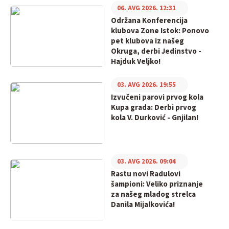
06. AVG 2026. 12:31
Održana Konferencija
klubova Zone Istok: Ponovo
pet klubova iz našeg
Okruga, derbi Jedinstvo -
Hajduk Veljko!
03. AVG 2026. 19:55
Izvučeni parovi prvog kola
Kupa grada: Derbi prvog
kola V. Durković - Gnjilan!
03. AVG 2026. 09:04
Rastu novi Radulovi
šampioni: Veliko priznanje
za našeg mladog strelca
Danila Mijalkovića!