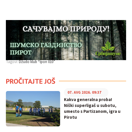
Tagovi:
Džudo klub “Ipon 010”
PROČITAJTE JOŠ
07. AVG 2026. 09:37
Kakva generalna proba!
Niški superligaš u subotu,
umesto s Partizanom, igra u
Pirotu