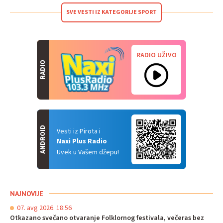
SVE VESTI IZ KATEGORIJE SPORT
RADIO UŽIVO
RADIO
ANDROID
Vesti iz Pirota i
Naxi Plus Radio
Uvek u Vašem džepu!
NAJNOVIJE
07. avg 2026. 18:56
Otkazano svečano otvaranje Folklornog festivala, večeras bez