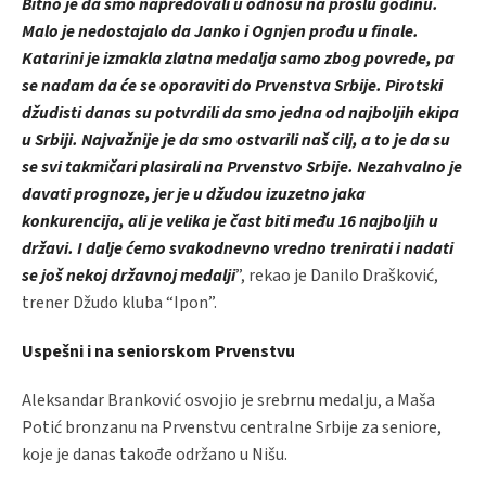
Bitno je da smo napredovali u odnosu na prošlu godinu.
Malo je nedostajalo da Janko i Ognjen prođu u finale.
Katarini je izmakla zlatna medalja samo zbog povrede, pa
se nadam da će se oporaviti do Prvenstva Srbije. Pirotski
džudisti danas su potvrdili da smo jedna od najboljih ekipa
u Srbiji. Najvažnije je da smo ostvarili naš cilj, a to je da su
se svi takmičari plasirali na Prvenstvo Srbije. Nezahvalno je
davati prognoze, jer je u džudou izuzetno jaka
konkurencija, ali je velika je čast biti među 16 najboljih u
državi. I dalje ćemo svakodnevno vredno trenirati i nadati
se još nekoj državnoj medalji
”, rekao je Danilo Drašković,
trener Džudo kluba “Ipon”.
Uspešni i na seniorskom Prvenstvu
Aleksandar Branković osvojio je srebrnu medalju, a Maša
Potić bronzanu na Prvenstvu centralne Srbije za seniore,
koje je danas takođe održano u Nišu.