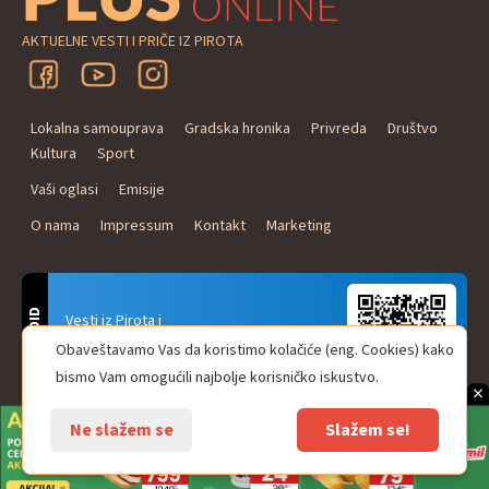
AKTUELNE VESTI I PRIČE IZ PIROTA
Lokalna samouprava
Gradska hronika
Privreda
Društvo
Kultura
Sport
Vaši oglasi
Emisije
O nama
Impressum
Kontakt
Marketing
ANDROID
Vesti iz Pirota i
Naxi Plus Radio
Obaveštavamo Vas da koristimo kolačiće (eng. Cookies) kako
Uvek u Vašem džepu!
bismo Vam omogućili najbolje korisničko iskustvo.
×
Ne slažem se
Slažem se!
© Pirot plus online - internet portal. Sva prava zadržana.
web design & development
One IT