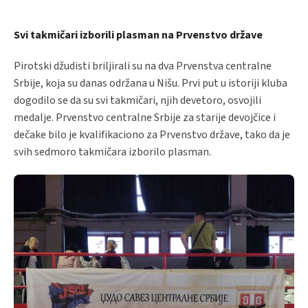
Svi takmičari izborili plasman na Prvenstvo države
Pirotski džudisti briljirali su na dva Prvenstva centralne
Srbije, koja su danas održana u Nišu. Prvi put u istoriji kluba
dogodilo se da su svi takmičari, njih devetoro, osvojili
medalje. Prvenstvo centralne Srbije za starije devojčice i
dečake bilo je kvalifikaciono za Prvenstvo države, tako da je
svih sedmoro takmičara izborilo plasman.