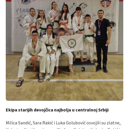
Ekipa starijih devojčica najbolja u centralnoj Srbiji
Milica Sandić, Sara Rakić i Luka Golubović osvojili su zlatne,