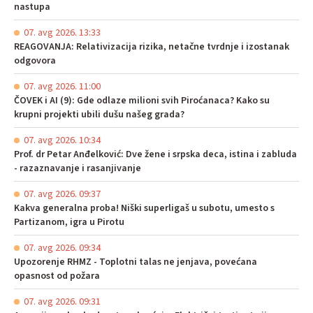
nastupa
07. avg 2026. 13:33
REAGOVANJA: Relativizacija rizika, netačne tvrdnje i izostanak
odgovora
07. avg 2026. 11:00
ČOVEK i AI (9): Gde odlaze milioni svih Piroćanaca? Kako su
krupni projekti ubili dušu našeg grada?
07. avg 2026. 10:34
Prof. dr Petar Anđelković: Dve žene i srpska deca, istina i zabluda
- razaznavanje i rasanjivanje
07. avg 2026. 09:37
Kakva generalna proba! Niški superligaš u subotu, umesto s
Partizanom, igra u Pirotu
07. avg 2026. 09:34
Upozorenje RHMZ - Toplotni talas ne jenjava, povećana
opasnost od požara
07. avg 2026. 09:31