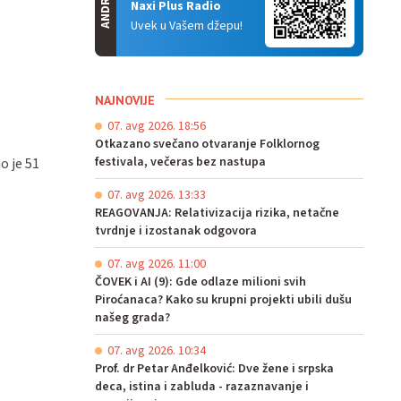
ANDROID
Naxi Plus Radio
Uvek u Vašem džepu!
NAJNOVIJE
07. avg 2026. 18:56
Otkazano svečano otvaranje Folklornog
festivala, večeras bez nastupa
o je 51
07. avg 2026. 13:33
REAGOVANJA: Relativizacija rizika, netačne
tvrdnje i izostanak odgovora
07. avg 2026. 11:00
ČOVEK i AI (9): Gde odlaze milioni svih
Piroćanaca? Kako su krupni projekti ubili dušu
našeg grada?
07. avg 2026. 10:34
Prof. dr Petar Anđelković: Dve žene i srpska
deca, istina i zabluda - razaznavanje i