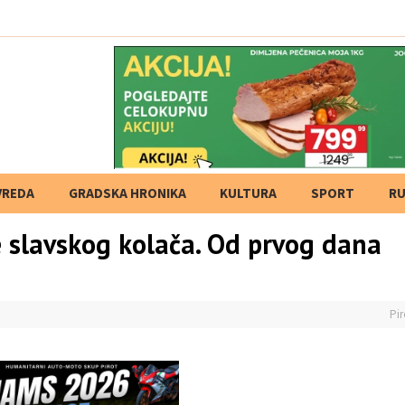
 tvrdnje i izostana
VREDA
GRADSKA HRONIKA
KULTURA
SPORT
RU
e slavskog kolača. Od prvog dana
Pir