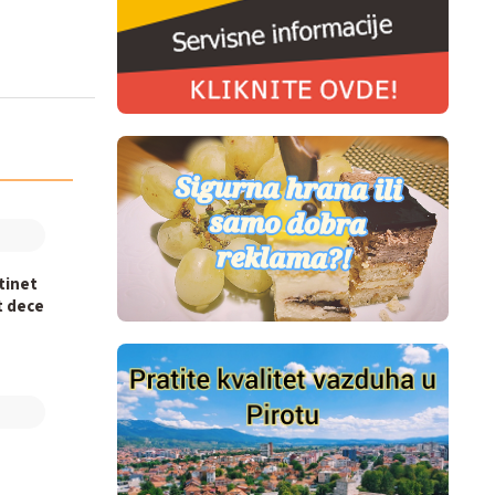
otinet
t dece