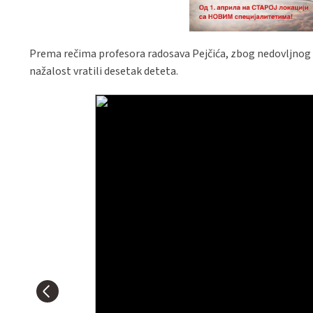
Prema rečima profesora radosava Pejčića, zbog nedovljnog 
nažalost vratili desetak deteta.