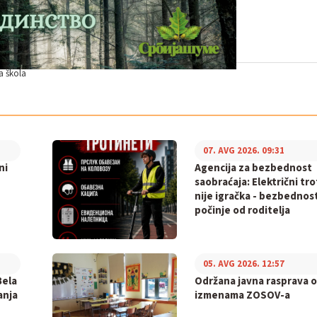
a škola
07. AVG 2026. 09:31
ni
Agencija za bezbednost
saobraćaja: Električni tr
nije igračka - bezbednos
počinje od roditelja
05. AVG 2026. 12:57
Bela
Održana javna rasprava o
anja
izmenama ZOSOV-a