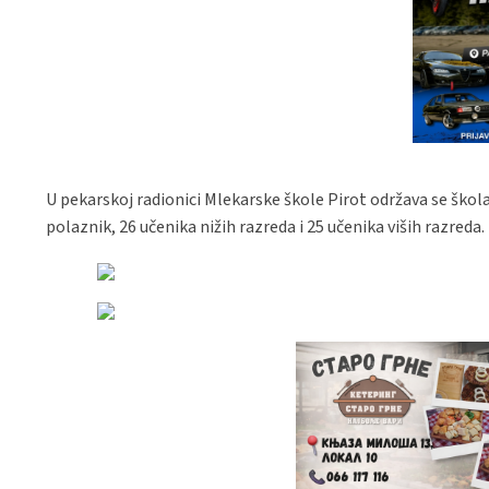
U pekarskoj radionici Mlekarske škole Pirot održava se škol
polaznik, 26 učenika nižih razreda i 25 učenika viših razreda.