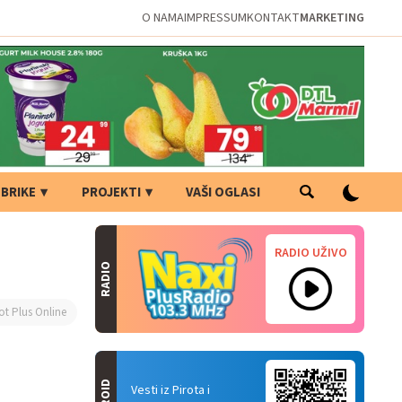
O NAMA
IMPRESSUM
KONTAKT
MARKETING
BRIKE
PROJEKTI
VAŠI OGLASI
RADIO UŽIVO
RADIO
ot Plus Online
Vesti iz Pirota i