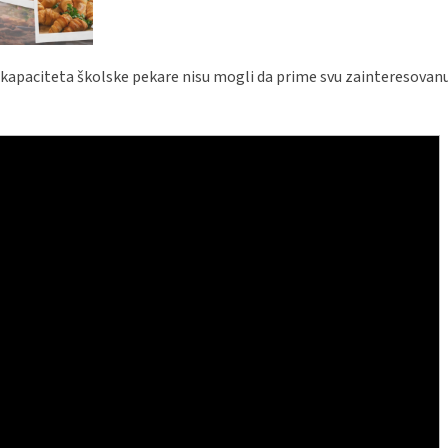
kapaciteta školske pekare nisu mogli da prime svu zainteresovanu