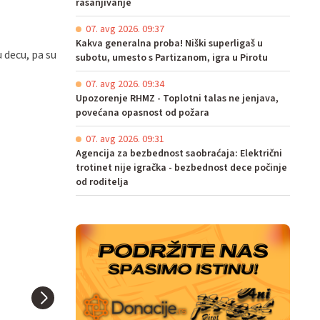
rasanjivanje
07. avg 2026. 09:37
Kakva generalna proba! Niški superligaš u
 decu, pa su
subotu, umesto s Partizanom, igra u Pirotu
07. avg 2026. 09:34
Upozorenje RHMZ - Toplotni talas ne jenjava,
povećana opasnost od požara
07. avg 2026. 09:31
Agencija za bezbednost saobraćaja: Električni
trotinet nije igračka - bezbednost dece počinje
od roditelja