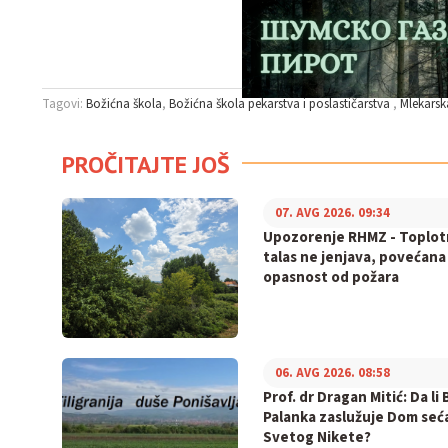
Tagovi:
Božićna škola
Božićna škola pekarstva i poslastičarstva
Mlekarsk
PROČITAJTE JOŠ
07. AVG 2026. 09:34
Upozorenje RHMZ - Toplot
talas ne jenjava, povećana
opasnost od požara
06. AVG 2026. 08:58
Prof. dr Dragan Mitić: Da li 
Palanka zaslužuje Dom seć
Svetog Nikete?