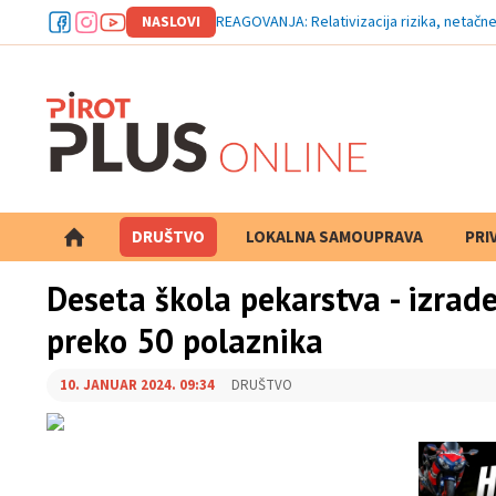
NASLOVI
REAGOVANJA: Relativizacija rizika, netačne
DRUŠTVO
LOKALNA SAMOUPRAVA
PRETRAGA
PRI
Deseta škola pekarstva - izrad
preko 50 polaznika
10. JANUAR 2024. 09:34
DRUŠTVO