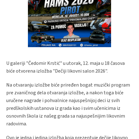
U galeriji "Čedomir Krstić" u utorak, 12. maja u 18 časova
biće otvorena izložba "Dečiji likovni salon 2026".
Na otvaranju izložbe biće priređen bogat muzički program
pre zvaničnog dela otvaranja izložbe, a nakon toga biće
uručene nagrade i pohvalnice najuspešnijoj deci iz svih
predškolskih ustanova iz grada kao i svim učenicima iz
osnovnih škola iz našeg grada sa najuspešnijim likovnim
radovima.
Ovo je jedna i jedina izložba koja prezentuje dečije likovno