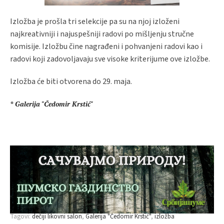
Izložba je prošla tri selekcije pa su na njoj izloženi
najkreativniji i najuspešniji radovi po mišljenju stručne
komisije. Izložbu čine nagrađeni i pohvanjeni radovi kao i
radovi koji zadovoljavaju sve visoke kriterijume ove izložbe.
Izložba će biti otvorena do 29. maja.
* Galerija "Čedomir Krstić"
Tagovi:
dečiji likovni salon
Galerija "Čedomir Krstić"
izložba