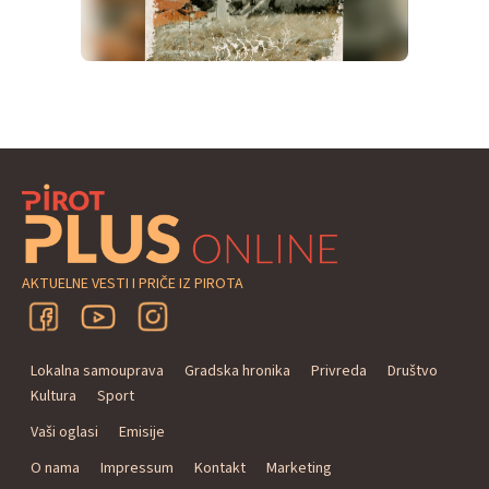
AKTUELNE VESTI I PRIČE IZ PIROTA
Lokalna samouprava
Gradska hronika
Privreda
Društvo
Kultura
Sport
Vaši oglasi
Emisije
O nama
Impressum
Kontakt
Marketing