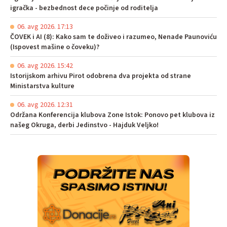
igračka - bezbednost dece počinje od roditelja
06. avg 2026. 17:13
ČOVEK i AI (8): Kako sam te doživeo i razumeo, Nenade Paunoviću
(Ispovest mašine o čoveku)?
06. avg 2026. 15:42
Istorijskom arhivu Pirot odobrena dva projekta od strane
Ministarstva kulture
06. avg 2026. 12:31
Održana Konferencija klubova Zone Istok: Ponovo pet klubova iz
našeg Okruga, derbi Jedinstvo - Hajduk Veljko!