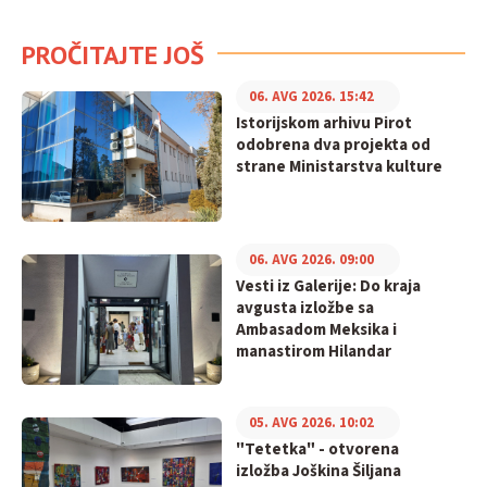
PROČITAJTE JOŠ
06. AVG 2026. 15:42
Istorijskom arhivu Pirot
odobrena dva projekta od
strane Ministarstva kulture
06. AVG 2026. 09:00
Vesti iz Galerije: Do kraja
avgusta izložbe sa
Ambasadom Meksika i
manastirom Hilandar
05. AVG 2026. 10:02
"Tetetka" - otvorena
izložba Joškina Šiljana