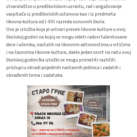
stvaralaštvo u predškolskom uzrastu, rad i angažovanje
vaspitača iz predškolskih ustanova kao i iz predmeta
likovna kultura od I-VIII razreda osnovnih škola.
Ovo je izložba koja je ustvari presek likovne kulture u ovoj
školskoj godini na kojoj se mogu videti radovi talentovane
dece i učenika, nastalih na likovnim aktivnostima u vrtićima
i na časovima likovne kulture, dakle jedan osvrt na rad u ovoj
školskoj godini.Na izložbi se mogu primetiti različiti
pristupi u obradi pojedinih nastavnih jedinica i zadatih i
obrađenih tema i zadataka.