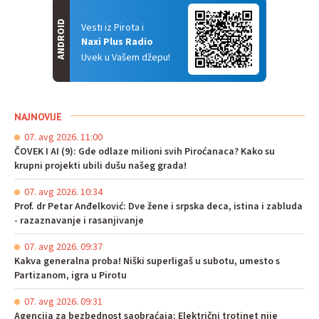
ANDROID
Vesti iz Pirota i
Naxi Plus Radio
Uvek u Vašem džepu!
NAJNOVIJE
07. avg 2026. 11:00
ČOVEK I AI (9): Gde odlaze milioni svih Piroćanaca? Kako su
krupni projekti ubili dušu našeg grada!
07. avg 2026. 10:34
Prof. dr Petar Anđelković: Dve žene i srpska deca, istina i zabluda
- razaznavanje i rasanjivanje
07. avg 2026. 09:37
Kakva generalna proba! Niški superligaš u subotu, umesto s
Partizanom, igra u Pirotu
07. avg 2026. 09:31
Agencija za bezbednost saobraćaja: Električni trotinet nije