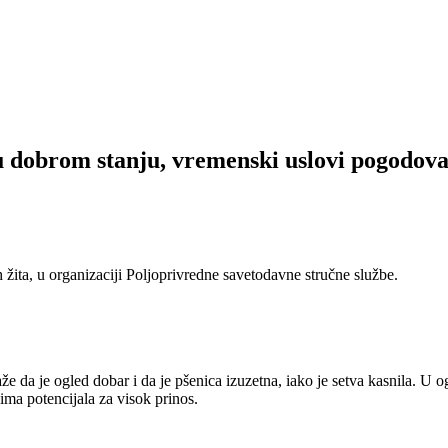
 u dobrom stanju, vremenski uslovi pogodova
 žita, u organizaciji Poljoprivredne savetodavne stručne službe.
 da je ogled dobar i da je pšenica izuzetna, iako je setva kasnila. U ogl
ima potencijala za visok prinos.