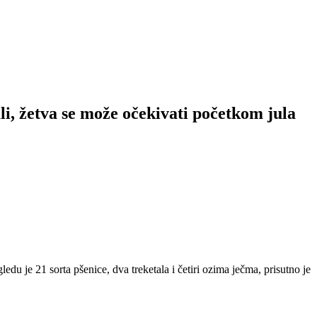
li, žetva se može očekivati početkom jula
edu je 21 sorta pšenice, dva treketala i četiri ozima ječma, prisutno je