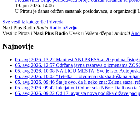
19. jun 2026. 14:06
U Pirotu je danas održan sastanak poslodavaca, u organizaciji 
Sve vesti iz kategorije Privreda
Naxi Plus Radio
Radio
Radio uživo
▶
Vesti iz Pirota i
Naxi Plus Radio
Uvek u Vašem džepu!
Android
And
Najnovije
05. avg 2026. 13:22
Manifest ANI PRESS-a: 20 godina čistog ob
05. avg 2026. 12:57
Održana javna rasprava o izmenama ZO
05. avg 2026. 10:08
NA LICU MESTA: Sve je isto, Autobuska
05. avg 2026. 10:02
"Tetetka" - otvorena izložba Joškina Šiljan
05. avg 2026. 09:46
Šta je ovo, da li neko zna: Zelena staza, reči
05. avg 2026. 09:42
Inicijativni Odbor sela Nišor: Da li ovo ta 
05. avg 2026. 09:22
Od 17. avgusta nova podrška države pacij