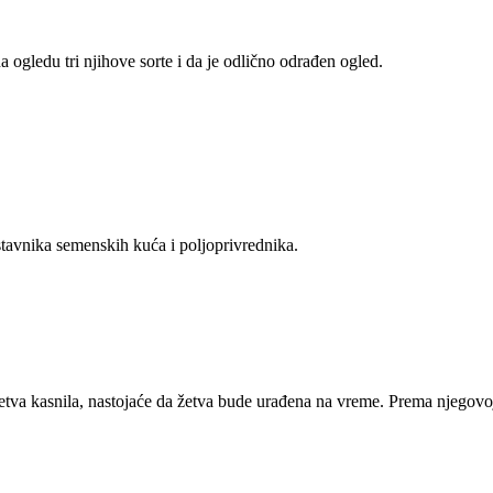
ogledu tri njihove sorte i da je odlično odrađen ogled.
dstavnika semenskih kuća i poljoprivrednika.
tva kasnila, nastojaće da žetva bude urađena na vreme. Prema njegovo