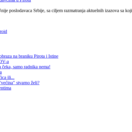
Unije poslodavaca Srbije, sa ciljem razmatranja aktuelnih izazova sa k
roid
raza na braniku Pirota i Istine
SOV-a
 čeka, samo radnika nema!
a
ca ili...
"većina" stvarno želi?
entima