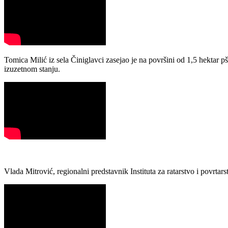
Tomica Milić iz sela Činiglavci zasejao je na površini od 1,5 hektar p
izuzetnom stanju.
Vlada Mitrović, regionalni predstavnik Instituta za ratarstvo i povrt