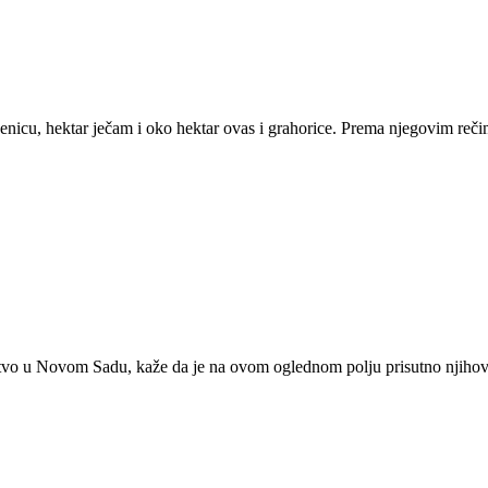
šenicu, hektar ječam i oko hektar ovas i grahorice. Prema njegovim reči
arstvo u Novom Sadu, kaže da je na ovom oglednom polju prisutno njihovi