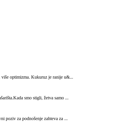
u više optimizma. Kukuruz je ranije u&...
šarišta.Kada smo stigli, žetva samo ...
vni poziv za podnošenje zahteva za ...