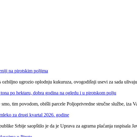
niji na pirotskim poljima
as ozbiljno ugrozio oplodnju kukuruza, ovogodišnji usevi za sada ulivaj
tona po hektaru, dobra godina na ogledu i u pirotskom polju
e smo, tim povodom, obišli parcele Poljoprivredne stručne službe, iza Va
 mleko za drugi kvartal 2026. godine
blike Srbije saopštilo je da je Uprava za agrarna plaćanja raspisala Ja
odavcima u Pirotu