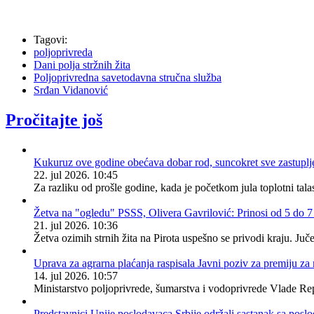
Tagovi:
poljoprivreda
Dani polja stržnih žita
Poljoprivredna savetodavna stručna služba
Srđan Vidanović
Pročitajte još
Kukuruz ove godine obećava dobar rod, suncokret sve zastuplje
22. jul 2026. 10:45
Za razliku od prošle godine, kada je početkom jula toplotni tal
Žetva na "ogledu" PSSS, Olivera Gavrilović: Prinosi od 5 do 7 
21. jul 2026. 10:36
Žetva ozimih strnih žita na Pirota uspešno se privodi kraju. Juč
Uprava za agrarna plaćanja raspisala Javni poziv za premiju za
14. jul 2026. 10:57
Ministarstvo poljoprivrede, šumarstva i vodoprivrede Vlade Repu
Predstavnici Unije poslodavaca Srbije održali sastanak sa posl