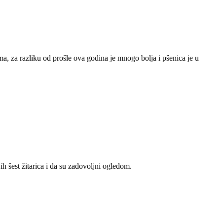
ma, za razliku od prošle ova godina je mnogo bolja i pšenica je u
h šest žitarica i da su zadovoljni ogledom.