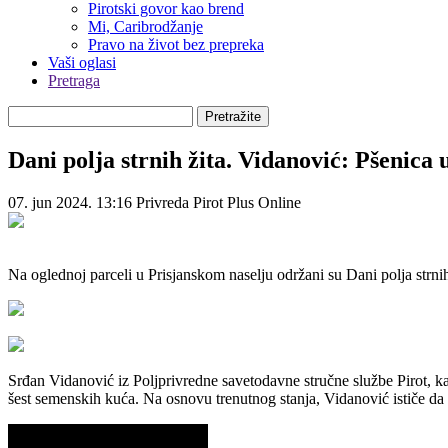
Pirotski govor kao brend
Mi, Caribrodžanje
Pravo na život bez prepreka
Vaši oglasi
Pretraga
Pretražite
Dani polja strnih žita. Vidanović: Pšenica
07. jun 2024. 13:16
Privreda
Pirot Plus Online
Na oglednoj parceli u Prisjanskom naselju održani su Dani polja strnih
Srđan Vidanović iz Poljprivredne savetodavne stručne službe Pirot, kaže
šest semenskih kuća. Na osnovu trenutnog stanja, Vidanović ističe da 