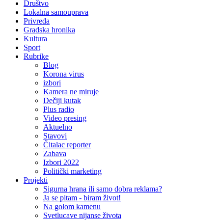
Društvo
Lokalna samouprava
Privreda
Gradska hronika
Kultura
Sport
Rubrike
Blog
Korona virus
izbori
Kamera ne miruje
Dečiji kutak
Plus radio
Video presing
Aktuelno
Stavovi
Čitalac reporter
Zabava
Izbori 2022
Politički marketing
Projekti
Sigurna hrana ili samo dobra reklama?
Ja se pitam - biram život!
Na golom kamenu
Svetlucave nijanse života