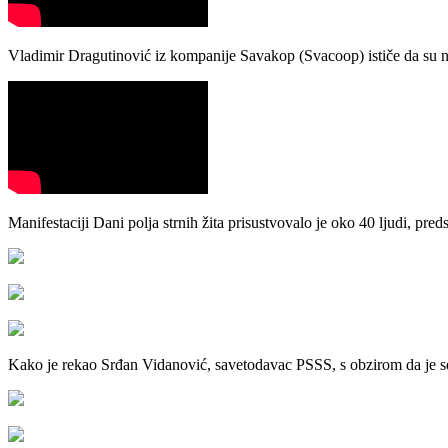
Vladimir Dragutinović iz kompanije Savakop (Svacoop) ističe da su na 
Manifestaciji Dani polja strnih žita prisustvovalo je oko 40 ljudi, pre
Kako je rekao Srđan Vidanović, savetodavac PSSS, s obzirom da je se