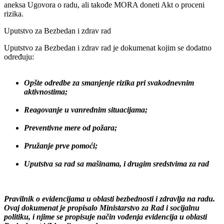
i zdravlja na radu reguliše Ugovorom o radu i izradom određenih
aneksa Ugovora o radu, ali takođe MORA doneti Akt o proceni
rizika.
Uputstvo za Bezbedan i zdrav rad
Uputstvo za Bezbedan i zdrav rad je dokumenat kojim se dodatno
određuju:
Opšte odredbe za smanjenje rizika pri svakodnevnim
aktivnostima;
Reagovanje u vanrednim situacijama;
Preventivne mere od požara;
Pružanje prve pomoći;
Uputstva sa rad sa mašinama, i drugim sredstvima za rad
Pravilnik o evidencijama u oblasti bezbednosti i zdravlja na radu.
Ovaj dokumenat je propisalo Ministarstvo za Rad i socijalnu