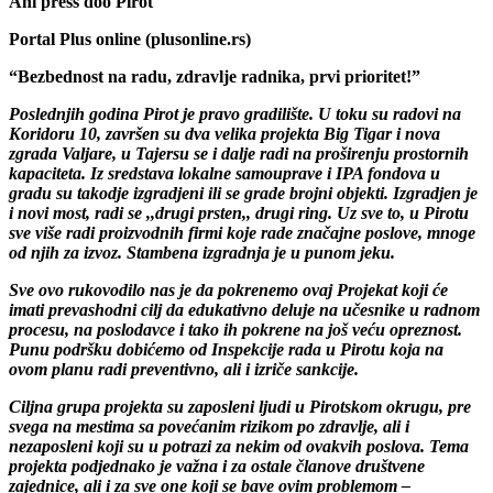
Ani press doo Pirot
Portal Plus online (plusonline.rs)
“Bezbednost na radu, zdravlje radnika, prvi prioritet!”
Poslednjih godina Pirot je pravo gradilište. U toku su radovi na
Koridoru 10, završen su dva velika projekta Big Tigar i nova
zgrada Valjare, u Tajersu se i dalje radi na proširenju prostornih
kapaciteta. Iz sredstava lokalne samouprave i IPA fondova u
gradu su takodje izgradjeni ili se grade brojni objekti. Izgradjen je
i novi most, radi se ,,drugi prsten,, drugi ring. Uz sve to, u Pirotu
sve više radi proizvodnih firmi koje rade značajne poslove, mnoge
od njih za izvoz. Stambena izgradnja je u punom jeku.
Sve ovo rukovodilo nas je da pokrenemo ovaj Projekat koji će
imati prevashodni cilj da edukativno deluje na učesnike u radnom
procesu, na poslodavce i tako ih pokrene na još veću opreznost.
Punu podršku dobićemo od Inspekcije rada u Pirotu koja na
ovom planu radi preventivno, ali i izriče sankcije.
Ciljna grupa projekta su zaposleni ljudi u Pirotskom okrugu, pre
svega na mestima sa povećanim rizikom po zdravlje, ali i
nezaposleni koji su u potrazi za nekim od ovakvih poslova. Tema
projekta podjednako je važna i za ostale članove društvene