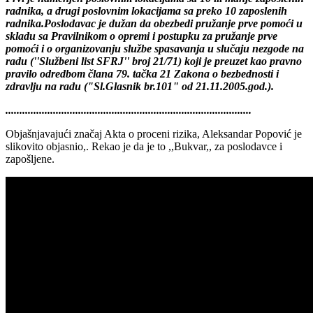
Prvi je namenjen poslovnim lokacijama sa 10 ili manje zaposlenih
radnika, a drugi poslovnim lokacijama sa preko 10 zaposlenih
radnika.Poslodavac je dužan da obezbedi pružanje prve pomoći u
skladu sa Pravilnikom o opremi i postupku za pružanje prve
pomoći i o organizovanju službe spasavanja u slučaju nezgode na
radu (''Službeni list SFRJ'' broj 21/71) koji je preuzet kao pravno
pravilo odredbom člana 79. tačka 21 Zakona o bezbednosti i
zdravlju na radu ("Sl.Glasnik br.101" od 21.11.2005.god.).
........................................................................................
Objašnjavajući značaj Akta o proceni rizika, Aleksandar Popović je
slikovito objasnio,. Rekao je da je to ,,Bukvar,, za poslodavce i
zapošljene.