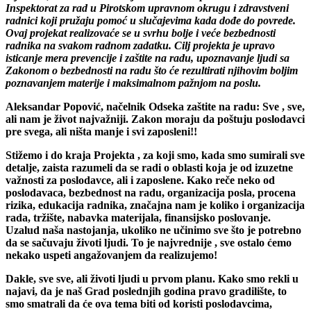
zajednice, ali i za sve one koji se bave ovim problemom –
Inspektorat za rad u Pirotskom upravnom okrugu i zdravstveni
radnici koji pružaju pomoć u slučajevima kada dođe do povrede.
Ovaj projekat realizovaće se u svrhu bolje i veće bezbednosti
radnika na svakom radnom zadatku. Cilj projekta je upravo
isticanje mera prevencije i zaštite na radu, upoznavanje ljudi sa
Zakonom o bezbednosti na radu što će rezultirati njihovim boljim
poznavanjem materije i maksimalnom pažnjom na poslu.
Aleksandar Popović, načelnik Odseka zaštite na radu: Sve , sve,
ali nam je život najvažniji. Zakon moraju da poštuju poslodavci
pre svega, ali ništa manje i svi zaposleni!!
Stižemo i do kraja Projekta , za koji smo, kada smo sumirali sve
detalje, zaista razumeli da se radi o oblasti koja je od izuzetne
važnosti za poslodavce, ali i zaposlene. Kako reče neko od
poslodavaca, bezbednost na radu, organizacija posla, procena
rizika, edukacija radnika, značajna nam je koliko i organizacija
rada, tržište, nabavka materijala, finansijsko poslovanje.
Uzalud naša nastojanja, ukoliko ne učinimo sve što je potrebno
da se sačuvaju životi ljudi. To je najvrednije , sve ostalo ćemo
nekako uspeti angažovanjem da realizujemo!
Dakle, sve sve, ali životi ljudi u prvom planu. Kako smo rekli u
najavi, da je naš Grad poslednjih godina pravo gradilište, to