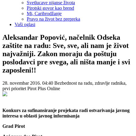
Na golom kamenu
Svetlucave nijanse života
Pirotski govor kao brend
Mi, Caribrodžanje
Pravo na život bez prepreka
Vaši oglasi
Aleksandar Popović, načelnik Odseka
zaštite na radu: Sve, sve, ali nam je život
najvažniji. Zakon moraju da poštuju
poslodavci pre svega, ali ništa manje i svi
zaposleni!!
28. novembar 2016. 04:40
Bezbednost na radu, zdravlje radnika,
prvi prioritet
Pirot Plus Online
Konkurs za sufinansiranje projekata radi ostvarivanja javnog
interesa u oblasti javnog informisanja
Grad Pirot