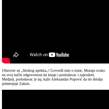
Obaveze su ,,širokog spektra,,! Govorili smo o tome. Moraju svako
na svoj način odgovornost da imaju i poslodavac i zaposleni.
Medjuti, poslodavac je taj, kaže Aleksandar Popović da do detalja
primenjuje Zakon.