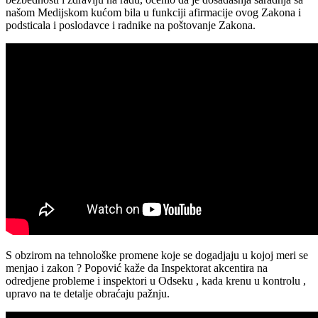
bezbednosti i zdravlju na radu, ocenio da je dosadašnja saradnja sa
našom Medijskom kućom bila u funkciji afirmacije ovog Zakona i
podsticala i poslodavce i radnike na poštovanje Zakona.
S obzirom na tehnološke promene koje se dogadjaju u kojoj meri se
menjao i zakon ? Popović kaže da Inspektorat akcentira na
odredjene probleme i inspektori u Odseku , kada krenu u kontrolu ,
upravo na te detalje obraćaju pažnju.