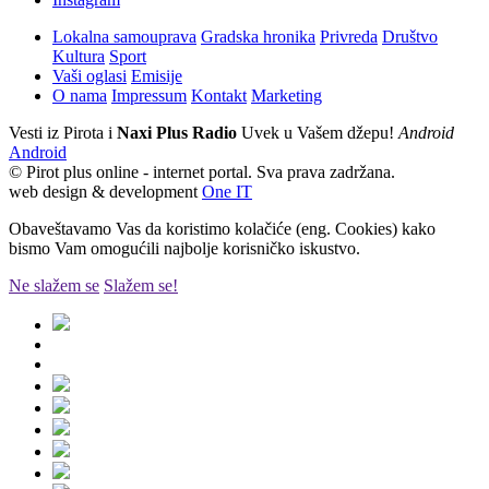
Instagram
Lokalna samouprava
Gradska hronika
Privreda
Društvo
Kultura
Sport
Vaši oglasi
Emisije
O nama
Impressum
Kontakt
Marketing
Vesti iz Pirota i
Naxi Plus Radio
Uvek u Vašem džepu!
Android
Android
© Pirot plus online - internet portal. Sva prava zadržana.
web design & development
One IT
Obaveštavamo Vas da koristimo kolačiće (eng. Cookies) kako
bismo Vam omogućili najbolje korisničko iskustvo.
Ne slažem se
Slažem se!