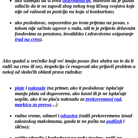
ako sumnjaš da si žrtva
diskriminacije
, odnosno da je gazda
odlučio da te ne zaposli zbog nekog tvog ličnog svojstva koje
nije od važnosti za poziciju na koju si konkurisao;
ako poslodavac, neposredno po tvom prijemu na posao, s
tobom nije sačinio ugovor o radu, niti te je prijavio državnim
fondovima za penziono, invalidsko i zdravstveno osiguranje
(
rad na crno
).
Ako spadaš u srećnike koji već imaju posao (bez obzira na to da li
radiš na crno ili ne), inspekcija će reagovati ako prijaviš problem u
nekoj od sledećih oblasti prava radnika:
plate
i
naknade
(na primer, ako ti poslodavac isplaćuje
manju platu od dogovorene, ako kasni ili je ne isplaćuje
uopšte, ako ti ne plaća naknadu za
prekovremeni rad
,
markicu za prevoz
…)
radno vreme, odmori i
odsustva
(radiš prekovremeno iznad
zakonskog maksimuma, gazda te ne pušta na
godišnji
i
slično);