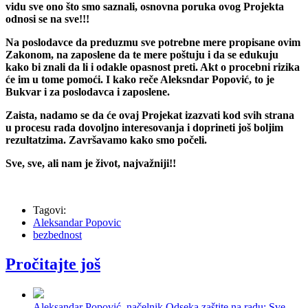
u fabrikama, da ne nabrajamo više ! Jednom reči, imajući u
vidu sve ono što smo saznali, osnovna poruka ovog Projekta
odnosi se na sve!!!
Na poslodavce da preduzmu sve potrebne mere propisane ovim
Zakonom, na zaposlene da te mere poštuju i da se edukuju
kako bi znali da li i odakle opasnost preti. Akt o procebni rizika
će im u tome pomoći. I kako reče Aleksndar Popović, to je
Bukvar i za poslodavca i zaposlene.
Zaista, nadamo se da će ovaj Projekat izazvati kod svih strana
u procesu rada dovoljno interesovanja i doprineti još boljim
rezultatzima. Završavamo kako smo počeli.
Sve, sve, ali nam je život, najvažniji!!
Tagovi:
Aleksandar Popovic
bezbednost
Pročitajte još