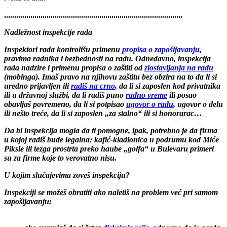
Neka se zna!
........................................................................................
Nadležnost inspekcije rada
Inspektori rada kontrolišu primenu
propisa o zapošljavanju
,
pravima radnika i bezbednosti na radu. Odnedavno, inspekcija
rada nadzire i primenu propisa o zaštiti od
zlostavljanja na radu
(mobinga). Imaš pravo na njihovu zaštitu bez obzira na to da li si
uredno prijavljen ili
radiš na crno
, da li si zaposlen kod privatnika
ili u državnoj službi, da li radiš puno
radno vreme
ili posao
obavljaš povremeno, da li si potpisao
ugovor o radu
, ugovor o delu
ili nešto treće, da li si zaposlen „za stalno“ ili si honorarac…
Da bi inspekcija mogla da ti pomogne, ipak, potrebno je da firma
u kojoj radiš bude legalna: kafić-kladionica u podrumu kod Miće
Piksle ili tezga prostrta preko haube „golfa“ u Bulevaru primeri
su za firme koje to verovatno nisu.
U kojim slučajevima zoveš inspekciju?
Inspekciji se možeš obratiti ako naletiš na problem već pri samom
zapošljavanju: