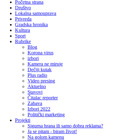
Pretraga
Početna strana
Društvo
Lokalna samouprava
Privreda
Gradska hronika
Kultura
Sport
Rubrike
Blog
Korona virus
izbori
Kamera ne miruje
Dečiji kutak
Plus radio
Video presing
Aktuelno
Stavovi
Čitalac reporter
Zabava
Izbori 2022
Politički marketing
Projekti
Sigurna hrana ili samo dobra reklama?
Ja se pitam - biram život!