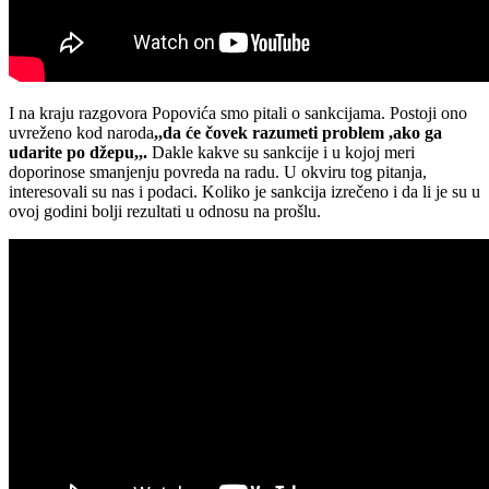
I na kraju razgovora Popovića smo pitali o sankcijama. Postoji ono
uvreženo kod naroda
,,da će čovek razumeti problem ,ako ga
udarite po džepu,,.
Dakle kakve su sankcije i u kojoj meri
doporinose smanjenju povreda na radu. U okviru tog pitanja,
interesovali su nas i podaci. Koliko je sankcija izrečeno i da li je su u
ovoj godini bolji rezultati u odnosu na prošlu.