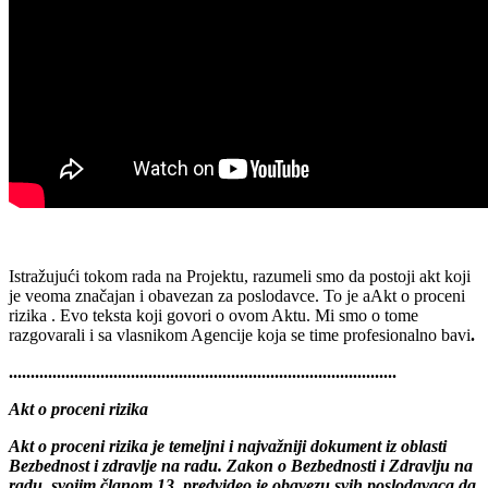
Istražujući tokom rada na Projektu, razumeli smo da postoji akt koji
je veoma značajan i obavezan za poslodavce. To je aAkt o proceni
rizika . Evo teksta koji govori o ovom Aktu. Mi smo o tome
razgovarali i sa vlasnikom Agencije koja se time profesionalno bavi
.
.........................................................................................
Akt o proceni rizika
Akt o proceni rizika
je temeljni i najvažniji dokument iz oblasti
Bezbednost i zdravlje na radu. Zakon o Bezbednosti i Zdravlju na