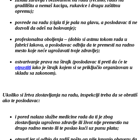
zaštita zdravlja i bezbednost na radu (recimo, radiš na
gradilištu a nemaš kacigu, rukavice i drugu zaštitnu
opremu);
povrede na radu (cigla ti je pala na glavu, a poslodavac ti ne
dozvoli da odeš na bolovanje);
profesionalna oboljenja – (dobio si astmu tokom rada u
fabrici lakova, a poslodavac odbija da te premesti na radno
mesto koje neće ugrožavati tvoje zdravlje);
ostvarivanje prava na štrajk (poslodavac ti preti da će te
otpustiti
iako je štrajk kojem si se priključio organizovan u
skladu sa zakonom).
Ukoliko si žrtva zlostavljanja na radu, inspekciji treba da se obratiš
ako te poslodavac:
i pored nalaza službe medicine rada da ti je zbog
zlostavljanja ugroženo zdravlje ili život nije premestio na
drugo radno mesto ili te poslao kući uz punu platu;