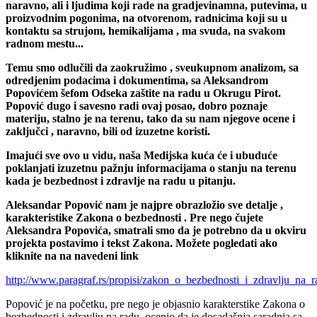
smo smatrali da će ova tema biti od koristi poslodavcima,
naravno, ali i ljudima koji rade na gradjevinamna, putevima, u
proizvodnim pogonima, na otvorenom, radnicima koji su u
kontaktu sa strujom, hemikalijama , ma svuda, na svakom
radnom mestu...
Temu smo odlučili da zaokružimo , sveukupnom analizom, sa
odredjenim podacima i dokumentima, sa Aleksandrom
Popovićem šefom Odseka zaštite na radu u Okrugu Pirot.
Popović dugo i savesno radi ovaj posao, dobro poznaje
materiju, stalno je na terenu, tako da su nam njegove ocene i
zaključci , naravno, bili od izuzetne koristi.
Imajući sve ovo u vidu, naša Medijska kuća će i ubuduće
poklanjati izuzetnu pažnju informacijama o stanju na terenu
kada je bezbednost i zdravlje na radu u pitanju.
Aleksandar Popović nam je najpre obrazložio sve detalje ,
karakteristike Zakona o bezbednosti . Pre nego čujete
Aleksandra Popovića, smatrali smo da je potrebno da u okviru
projekta postavimo i tekst Zakona. Možete pogledati ako
kliknite na na navedeni link
http://www.paragraf.rs/propisi/zakon_o_bezbednosti_i_zdravlju_na_r
Popović je na početku, pre nego je objasnio karakterstike Zakona o