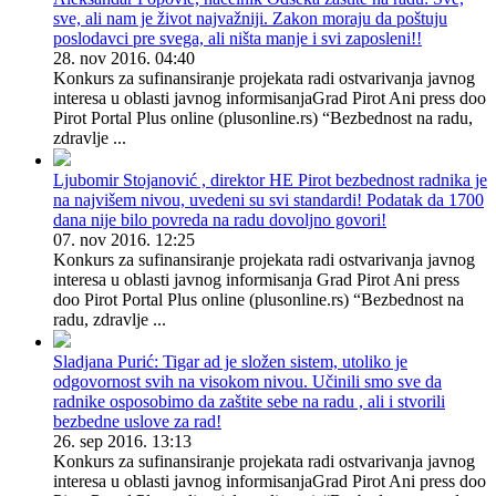
Aleksandar Popović, načelnik Odseka zaštite na radu: Sve,
sve, ali nam je život najvažniji. Zakon moraju da poštuju
poslodavci pre svega, ali ništa manje i svi zaposleni!!
28. nov 2016. 04:40
Konkurs za sufinansiranje projekata radi ostvarivanja javnog
interesa u oblasti javnog informisanjaGrad Pirot Ani press doo
Pirot Portal Plus online (plusonline.rs) “Bezbednost na radu,
zdravlje ...
Ljubomir Stojanović , direktor HE Pirot bezbednost radnika je
na najvišem nivou, uvedeni su svi standardi! Podatak da 1700
dana nije bilo povreda na radu dovoljno govori!
07. nov 2016. 12:25
Konkurs za sufinansiranje projekata radi ostvarivanja javnog
interesa u oblasti javnog informisanja Grad Pirot Ani press
doo Pirot Portal Plus online (plusonline.rs) “Bezbednost na
radu, zdravlje ...
Sladjana Purić: Tigar ad je složen sistem, utoliko je
odgovornost svih na visokom nivou. Učinili smo sve da
radnike osposobimo da zaštite sebe na radu , ali i stvorili
bezbedne uslove za rad!
26. sep 2016. 13:13
Konkurs za sufinansiranje projekata radi ostvarivanja javnog