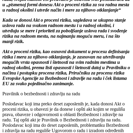
radu, svojim članom 13. predvideo je obavezu svih poslodavaca da
u „pismenoj formi donesu Akt o proceni rizika za sva radna mesta
u radnoj okolini i utvrde način i mere za njihovo otklanjanje“
Kada se donosi Akt o proceni rizika, sagledava se ukupno stanje
uslova rada na svakom radnom mestu i u radnoj okolini, i
utvrđuju se mere i prioriteti za poboljšanje uslova rada i svođenje
rizika na radnom mestu, na najmanju moguću meru, i na što
manji rizik.
Akt o proceni rizika
, kao osnovni dokument u procesu definisanja
rizika i mera za njihovo otklanjanje, je zasnovan na utvrđivanju
mogućih vrsta opasnosti i štetnosti na svim radnim mestima u
radnoj okolini, prema listi opasnosti i štetnosti datoj u Pravilniku o
načinu i postupku procena rizika, Priručniku za procenu rizika
Evropske Agencije za Bezbednost i zdravlje na radu i ček listama
EU za svako pojedinačno zanimanje.
Pravilnik o bezbednosti i zdravlju na radu
Poslodavac koji ima preko deset zaposlenih je, kada donosi Akt o
proceni rizika, u obavezi je da donese i opšti akt kojim se regulišu
prava, obaveze i odgovornosti u oblasti Bezbednost i zdravlje na
radu. Taj opšti akt je Pravilnik o Bezbednosti i zdravlju na radu.
Poslodavac koji ima do deset zaposlenih, problematiku Bezbednosti