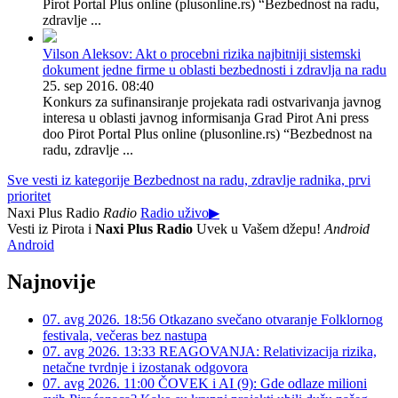
interesa u oblasti javnog informisanjaGrad Pirot Ani press doo
Pirot Portal Plus online (plusonline.rs) “Bezbednost na radu,
zdravlje ...
Vilson Aleksov: Akt o procebni rizika najbitniji sistemski
dokument jedne firme u oblasti bezbednosti i zdravlja na radu
25. sep 2016. 08:40
Konkurs za sufinansiranje projekata radi ostvarivanja javnog
interesa u oblasti javnog informisanja Grad Pirot Ani press
doo Pirot Portal Plus online (plusonline.rs) “Bezbednost na
radu, zdravlje ...
Sve vesti iz kategorije Bezbednost na radu, zdravlje radnika, prvi
prioritet
Naxi Plus Radio
Radio
Radio uživo
▶
Vesti iz Pirota i
Naxi Plus Radio
Uvek u Vašem džepu!
Android
Android
Najnovije
07. avg 2026. 18:56
Otkazano svečano otvaranje Folklornog
festivala, večeras bez nastupa
07. avg 2026. 13:33
REAGOVANJA: Relativizacija rizika,
netačne tvrdnje i izostanak odgovora