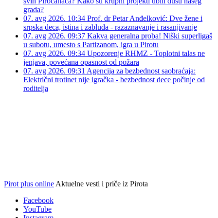
07. avg 2026. 11:00
ČOVEK i AI (9): Gde odlaze milioni
svih Piroćanaca? Kako su krupni projekti ubili dušu našeg
grada?
07. avg 2026. 10:34
Prof. dr Petar Anđelković: Dve žene i
srpska deca, istina i zabluda - razaznavanje i rasanjivanje
07. avg 2026. 09:37
Kakva generalna proba! Niški superligaš
u subotu, umesto s Partizanom, igra u Pirotu
07. avg 2026. 09:34
Upozorenje RHMZ - Toplotni talas ne
jenjava, povećana opasnost od požara
07. avg 2026. 09:31
Agencija za bezbednost saobraćaja:
Električni trotinet nije igračka - bezbednost dece počinje od
roditelja
Pirot plus online
Aktuelne vesti i priče iz Pirota
Facebook
YouTube