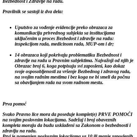
politiku, i njime se propisuje način vođenja evidencija u oblasti
Bezbednost i Zdravlje na radu.
Pravilnik se sastoji iz dva dela:
Uputstvo za vođenje evidencije preko obrazaca za
komunikaciju privrednog subjekta sa institucijama
uključenim u proces Bezbedost i zdravlje na radu:
inspekcijom rada, medicinom rada, MUP-om i dr;
14 obrazaca
koji pokrivaju problematiku Bezbednost i
zdravlje na radu u Pravnim subjektima. Najvažnji od njih je
Obrazac broj 6, koga potpisuju svi zaposleni, kao dokaz
svoje osposobljenosti za vršenje Bezbednog i zdravog rada,
na svojim radnim mestima i bez koga ne bi smeli da počnu
sa obavljanjem rada na svom radnom mestu.
Prva pomoć
Svako Pravno lice mora da poseduje komplet(e) PRVE POMOĆI
na svojim poslovnim lokacijama. Sadržaj i broj obaveznih
kompleta moraju da budu usklađeni sa Zakonom o bezbednosti i
zdravlju na radu.