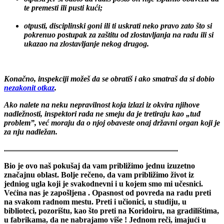
otpusti jer si odbio da radiš pošto on nije ispunio obavezu da
te premesti ili pusti kući;
otpusti, disciplinski goni ili ti uskrati neko pravo zato što si
pokrenuo postupak za zaštitu od zlostavljanja na radu ili si
ukazao na zlostavljanje nekog drugog.
Konačno, inspekciji možeš da se obratiš i ako smatraš da si dobio
nezakonit otkaz
.
Ako nalete na neku nepravilnost koja izlazi iz okvira njihove
nadležnosti, inspektori rada ne smeju da je tretiraju kao „tuđ
problem”, već moraju da o njoj obaveste onaj državni organ koji je
za nju nadležan.
.......................................................................................
Bio je ovo naš pokušaj da vam približimo jednu izuzetno
značajnu oblast. Bolje rečeno, da vam približimo život iz
jedniog ugla koji je svakodnevni i u kojem smo mi učesnici.
Većina nas je zapošljena . Opasnost od povreda na radu preti
na svakom radnom mestu. Preti i učionici, u studiju, u
biblioteci, pozorištu, kao što preti na Koridoiru, na gradilištima,