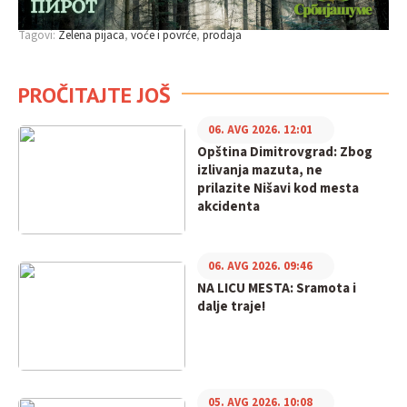
Tagovi:
Zelena pijaca
voće i povrće
prodaja
PROČITAJTE JOŠ
06. AVG 2026. 12:01
Opština Dimitrovgrad: Zbog
izlivanja mazuta, ne
prilazite Nišavi kod mesta
akcidenta
06. AVG 2026. 09:46
NA LICU MESTA: Sramota i
dalje traje!
05. AVG 2026. 10:08