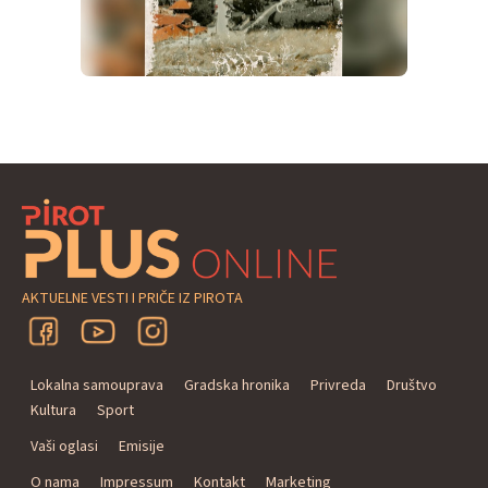
AKTUELNE VESTI I PRIČE IZ PIROTA
Lokalna samouprava
Gradska hronika
Privreda
Društvo
Kultura
Sport
Vaši oglasi
Emisije
O nama
Impressum
Kontakt
Marketing