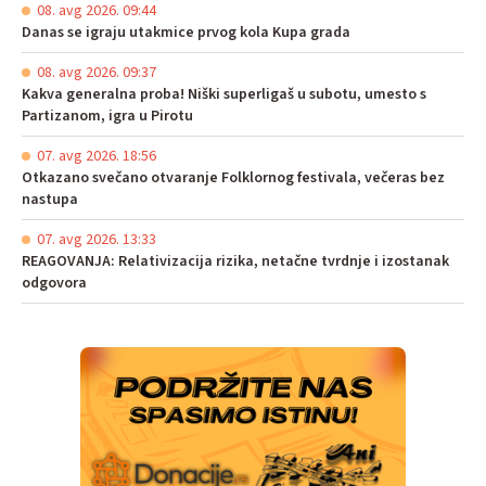
08. avg 2026. 09:44
Danas se igraju utakmice prvog kola Kupa grada
08. avg 2026. 09:37
Kakva generalna proba! Niški superligaš u subotu, umesto s
Partizanom, igra u Pirotu
07. avg 2026. 18:56
Otkazano svečano otvaranje Folklornog festivala, večeras bez
nastupa
07. avg 2026. 13:33
REAGOVANJA: Relativizacija rizika, netačne tvrdnje i izostanak
odgovora