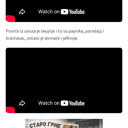
Povrće iz uvoza je skuplje i to su paprika, paradajz i
krastavac, ostalo je domaće i jeftinije.