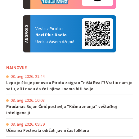
ANDROID
Vesti iz Pirota i
Naxi Plus Radio
Uvek u Vašem džepu!
NAJNOVIJE
08. avg 2026. 21:44
Lepo je što je ponovo u Pirotu zaigrao "niški Real"! Vratio nam je
setu, ali i nadu da će i njima i nama biti bolje!
08. avg 2026. 10:08
Piroćanac Bojan Ćirić postavlja "Kičmu znanja" veštačkoj
inteligenciji
08. avg 2026. 09:59
Učesnici Festivala održali javni čas folklora