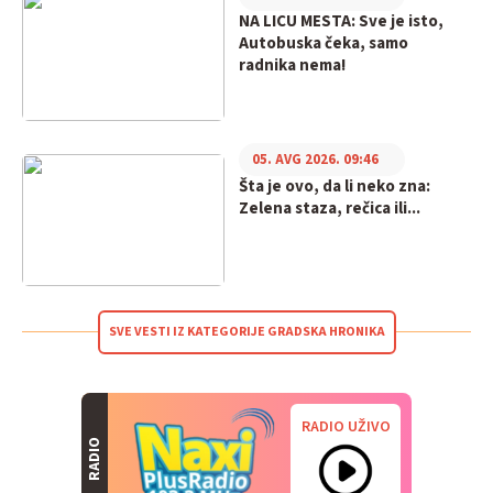
NA LICU MESTA: Sve je isto,
Autobuska čeka, samo
radnika nema!
05. AVG 2026. 09:46
Šta je ovo, da li neko zna:
Zelena staza, rečica ili...
SVE VESTI IZ KATEGORIJE GRADSKA HRONIKA
RADIO UŽIVO
RADIO