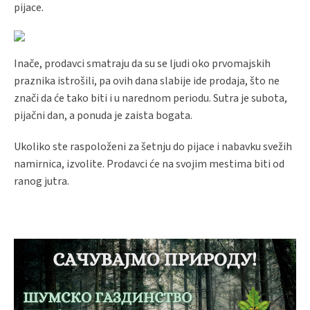
pijace.
Inače, prodavci smatraju da su se ljudi oko prvomajskih
praznika istrošili, pa ovih dana slabije ide prodaja, što ne
znači da će tako biti i u narednom periodu. Sutra je subota,
pijačni dan, a ponuda je zaista bogata.
Ukoliko ste raspoloženi za šetnju do pijace i nabavku svežih
namirnica, izvolite. Prodavci će na svojim mestima biti od
ranog jutra.