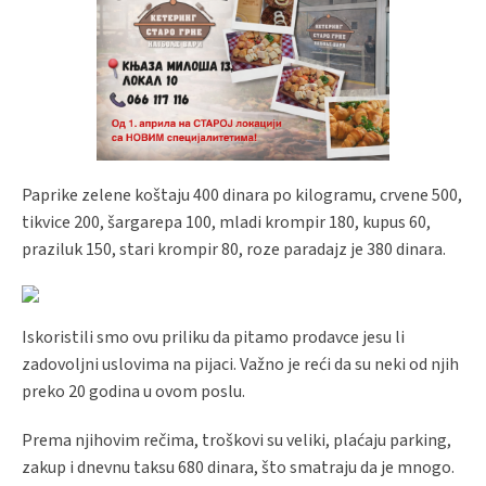
Paprike zelene koštaju 400 dinara po kilogramu, crvene 500,
tikvice 200, šargarepa 100, mladi krompir 180, kupus 60,
praziluk 150, stari krompir 80, roze paradajz je 380 dinara.
Iskoristili smo ovu priliku da pitamo prodavce jesu li
zadovoljni uslovima na pijaci. Važno je reći da su neki od njih
preko 20 godina u ovom poslu.
Prema njihovim rečima, troškovi su veliki, plaćaju parking,
zakup i dnevnu taksu 680 dinara, što smatraju da je mnogo.