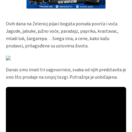
Ovih dana na Zelenoj pijaci bogata ponuda povrća i voća.
Jagode, jabuke, južno voće, paradajz, paprika, krastavac,
mladi luk, šargarepa… Svega ima, a cene, kako kažu
prodavci, prilagođene su uslovima života.
Danas smo imali tri sagovornice, svaka od njih predstavila je
ono što prodaje na svojoj tezgi. Potražnja je uobičajena.