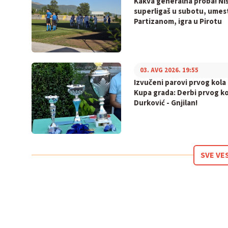
Kakva generalna proba! Niš
superligaš u subotu, umes
Partizanom, igra u Pirotu
03. AVG 2026. 19:55
Izvučeni parovi prvog kola
Kupa grada: Derbi prvog ko
Durković - Gnjilan!
SVE VE