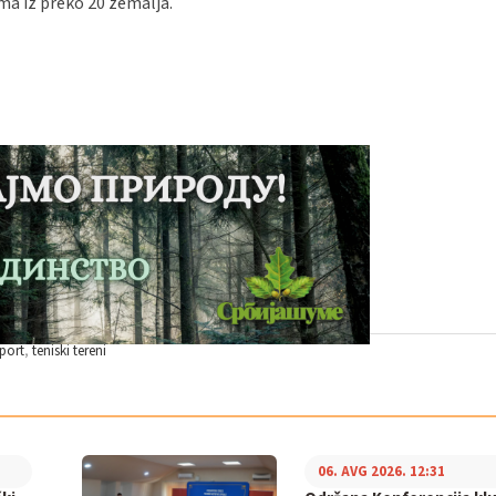
čima iz preko 20 zemalja.
port
teniski tereni
06. AVG 2026. 12:31