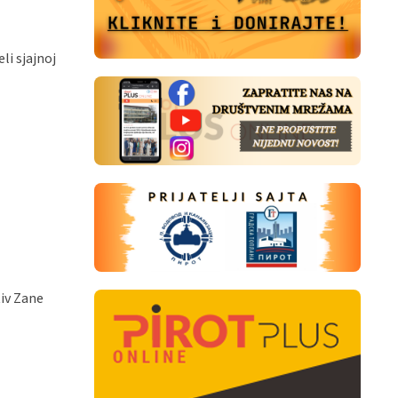
li sjajnoj
tiv Zane