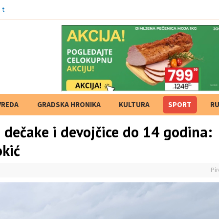
e tvrdnje i izostanak odgovo
VREDA
GRADSKA HRONIKA
KULTURA
SPORT
RU
 dečake i devojčice do 14 godina:
okić
Pir