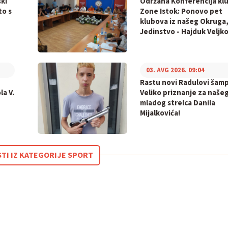
ki
Održana Konferencija kl
to s
Zone Istok: Ponovo pet
klubova iz našeg Okruga,
Jedinstvo - Hajduk Veljko
03. AVG 2026. 09:04
Rastu novi Radulovi šamp
la V.
Veliko priznanje za naše
mladog strelca Danila
Mijalkovića!
STI IZ KATEGORIJE SPORT