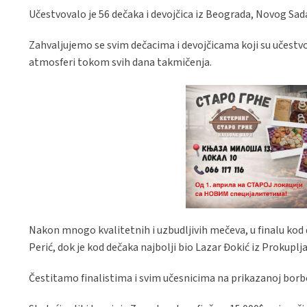
Učestvovalo je 56 dečaka i devojčica iz Beograda, Novog Sada
Zahvaljujemo se svim dečacima i devojčicama koji su učestvova
atmosferi tokom svih dana takmičenja.
Nakon mnogo kvalitetnih i uzbudljivih mečeva, u finalu kod 
Perić, dok je kod dečaka najbolji bio Lazar Đokić iz Prokuplj
Čestitamo finalistima i svim učesnicima na prikazanoj borb