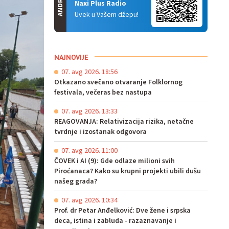
ANDROID
Naxi Plus Radio
Uvek u Vašem džepu!
NAJNOVIJE
07. avg 2026. 18:56
Otkazano svečano otvaranje Folklornog
festivala, večeras bez nastupa
07. avg 2026. 13:33
REAGOVANJA: Relativizacija rizika, netačne
tvrdnje i izostanak odgovora
07. avg 2026. 11:00
ČOVEK i AI (9): Gde odlaze milioni svih
Piroćanaca? Kako su krupni projekti ubili dušu
našeg grada?
07. avg 2026. 10:34
Prof. dr Petar Anđelković: Dve žene i srpska
deca, istina i zabluda - razaznavanje i