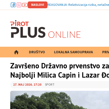
NASLOVI
REAGOVANJA: Relativizacija rizika, netačn
DRUŠTVO
LOKALNA SAMOUPRAVA
PRETRAGA
PRI
Završeno Državno prvenstvo za
Najbolji Milica Capin i Lazar Đ
27. MAJ 2026. 17:20
SPORT