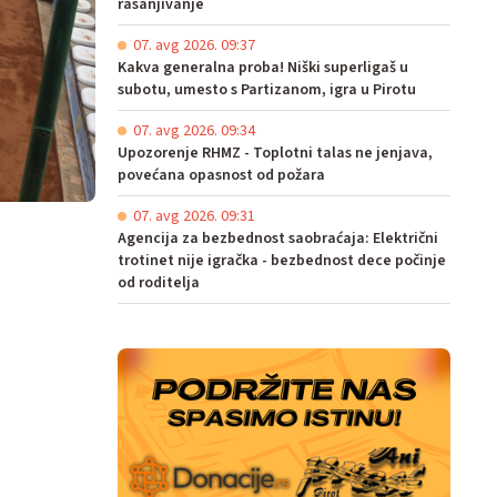
rasanjivanje
07. avg 2026. 09:37
Kakva generalna proba! Niški superligaš u
subotu, umesto s Partizanom, igra u Pirotu
07. avg 2026. 09:34
Upozorenje RHMZ - Toplotni talas ne jenjava,
povećana opasnost od požara
07. avg 2026. 09:31
Agencija za bezbednost saobraćaja: Električni
trotinet nije igračka - bezbednost dece počinje
od roditelja