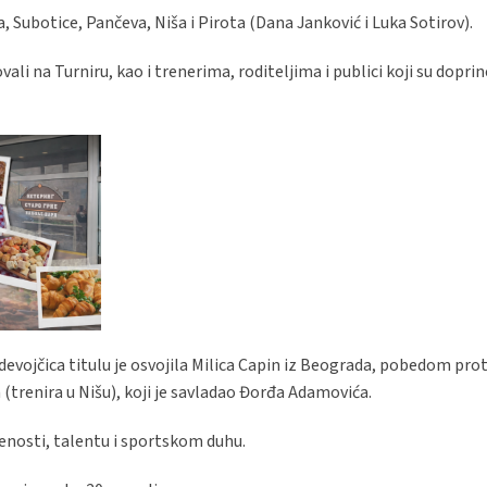
, Subotice, Pančeva, Niša i Pirota (Dana Janković i Luka Sotirov).
li na Turniru, kao i trenerima, roditeljima i publici koji su doprine
devojčica titulu je osvojila Milica Capin iz Beograda, pobedom pro
a (trenira u Nišu), koji je savladao Đorđa Adamovića.
enosti, talentu i sportskom duhu.