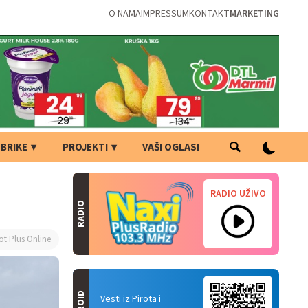
O NAMA
IMPRESSUM
KONTAKT
MARKETING
BRIKE
PROJEKTI
VAŠI OGLASI
RADIO UŽIVO
RADIO
ot Plus Online
Vesti iz Pirota i