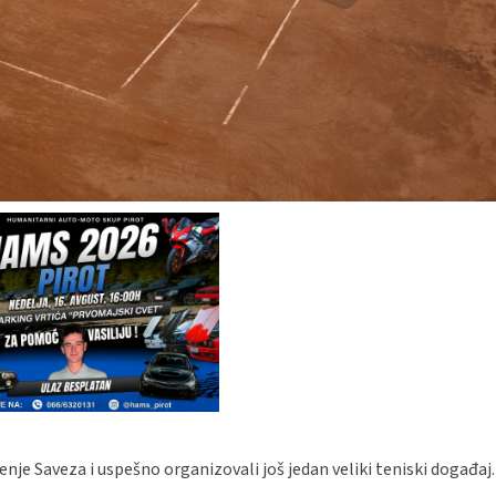
nje Saveza i uspešno organizovali još jedan veliki teniski događaj.