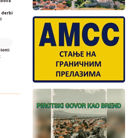
ubova
 derbi
!
ioni:
g