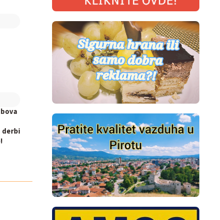
ubova
 derbi
!