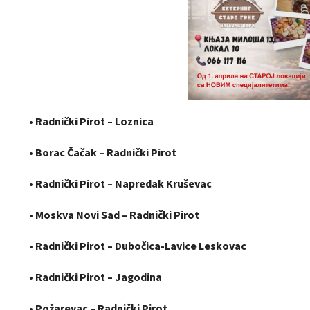
• Radnički Pirot – Loznica
• Borac Čačak – Radnički Pirot
• Radnički Pirot – Napredak Kruševac
• Moskva Novi Sad – Radnički Pirot
• Radnički Pirot – Dubočica-Lavice Leskovac
• Radnički Pirot – Jagodina
• Požarevac – Radnički Pirot