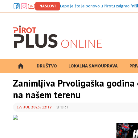
NASLOVI
Lepo je
DRUŠTVO
LOKALNA SAMOUPRAVA
PRETRAGA
PRI
Zanimljiva Prvoligaška godina 
na našem terenu
17. JUL 2025. 12:17
SPORT