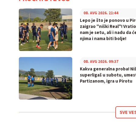
08. AVG 2026. 21:44
Lepo je što je ponovo u Pi
zaigrao "niški Real"! Vratio
nam je setu, ali i nadu da će
njima i nama biti bolje!
08. AVG 2026. 09:37
Kakva generalna proba! Niš
superligaš u subotu, umes
Partizanom, igra u Pirotu
SVE VE