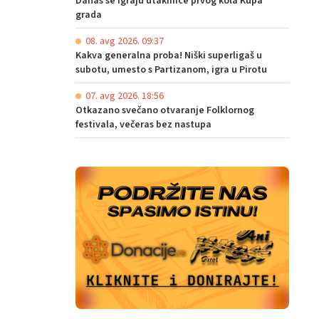
Danas se igraju utakmice prvog kola Kupa
grada
08. avg 2026. 09:37
Kakva generalna proba! Niški superligaš u
subotu, umesto s Partizanom, igra u Pirotu
07. avg 2026. 18:56
Otkazano svečano otvaranje Folklornog
festivala, večeras bez nastupa