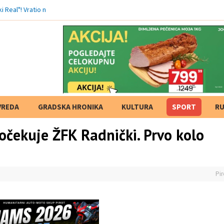
VREDA
GRADSKA HRONIKA
KULTURA
SPORT
RU
očekuje ŽFK Radnički. Prvo kolo
Pir