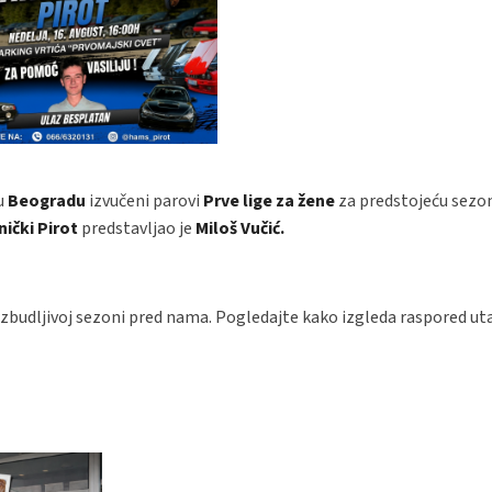
u
Beogradu
izvučeni parovi
Prve lige za žene
za predstojeću sezon
ički Pirot
predstavljao je
Miloš Vučić.
uzbudljivoj sezoni pred nama. Pogledajte kako izgleda raspored ut