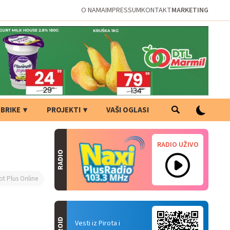
O NAMA
IMPRESSUM
KONTAKT
MARKETING
BRIKE
PROJEKTI
VAŠI OGLASI
RADIO UŽIVO
RADIO
ot Plus Online
Vesti iz Pirota i