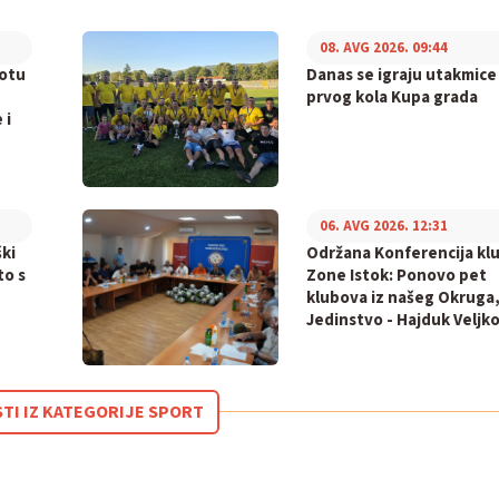
08. AVG 2026. 09:44
rotu
Danas se igraju utakmice
prvog kola Kupa grada
 i
06. AVG 2026. 12:31
ki
Održana Konferencija kl
to s
Zone Istok: Ponovo pet
klubova iz našeg Okruga,
Jedinstvo - Hajduk Veljko
STI IZ KATEGORIJE SPORT