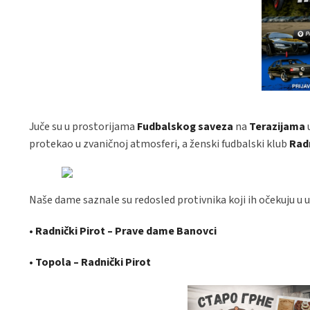
Juče su u prostorijama
Fudbalskog saveza
na
Terazijama
protekao u zvaničnoj atmosferi, a ženski fudbalski klub
Radn
Naše dame saznale su redosled protivnika koji ih očekuju u 
• Radnički Pirot – Prave dame Banovci
• Topola – Radnički Pirot