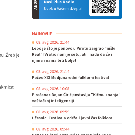
ANDROID
Naxi Plus Radio
Uvek u Vašem džepu!
NAJNOVIJE
08. avg 2026. 21:44
Lepo je što je ponovo u Pirotu zaigrao "niški
Real"! Vratio nam je setu, ali i nadu da će i
u. Žreb je
njima i nama biti bolje!
08. avg 2026. 21:14
Počeo XXI Medjunarodni folklorni festival
akmica:
08. avg 2026. 10:08
Piroćanac Bojan Ćirić postavlja "Kičmu znanja"
veštačkoj inteligenciji
08. avg 2026. 09:59
Učesnici Festivala održali javni čas folklora
08. avg 2026. 09:44