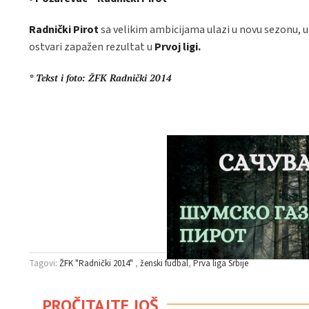
Radnički Pirot
sa velikim ambicijama ulazi u novu sezonu, uz
ostvari zapažen rezultat u
Prvoj ligi.
* Tekst i foto: ŽFK Radnički 2014
Tagovi:
ŽFK "Radnički 2014"
ženski fudbal
Prva liga Srbije
PROČITAJTE JOŠ