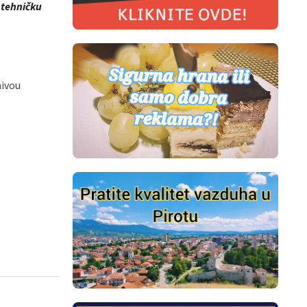
 tehničku
nivou