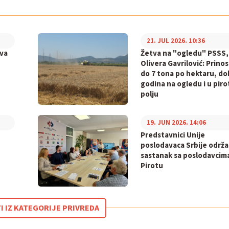
21. JUL 2026. 10:36
va
Žetva na "ogledu" PSSS,
Olivera Gavrilović: Prinos
do 7 tona po hektaru, do
godina na ogledu i u pir
polju
19. JUN 2026. 14:06
Predstavnici Unije
poslodavaca Srbije održa
sastanak sa poslodavcim
Pirotu
I IZ KATEGORIJE PRIVREDA