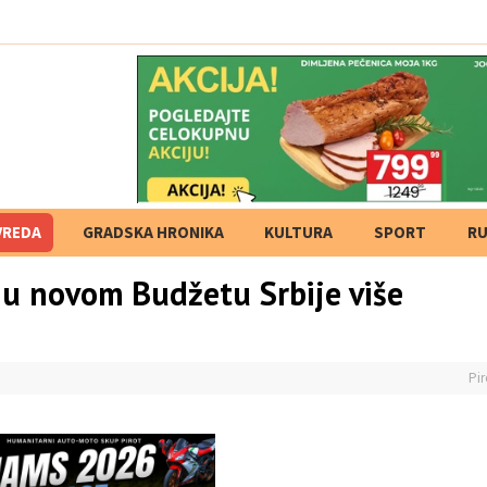
VREDA
GRADSKA HRONIKA
KULTURA
SPORT
RU
u u novom Budžetu Srbije više
Pir