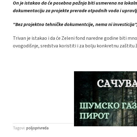
On je istakao da će posebna pažnja biti usmerena na lokal
dokumentaciju za projekte prerade otpadnih voda i upra
"Bez projektno tehničke dokumentcije, nema ni investicija"
Trivan je istakao i da će Zeleni fond naredne godine biti mnog
ovogodišnje, sredstva koristiti i za bolju konkretnu zaštitu 
Tagovi:
poljoprivreda