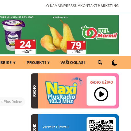
O NAMA
IMPRESSUM
KONTAKT
MARKETING
BRIKE
PROJEKTI
VAŠI OGLASI
RADIO UŽIVO
RADIO
ot Plus Online
Vesti iz Pirota i