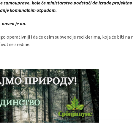
ne samouprave, koje će ministarstvo podstaći da izrade projektno
vljanje komunalnim otpadom.
, naveo je on.
o operativniji i da će osim subvencije reciklerima, koja će biti na 
životne sredine.