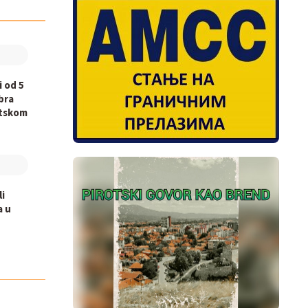
i od 5
bra
otskom
li
a u