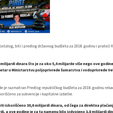
talog, biti i predlog državnog budžeta za 2018. godinu i prateći f
ilijardi dinara što je za oko 5,4 milijarde više nego ove godine
kretar u Ministarstvu poljoprivrede šumarstva i vodoprivrede Ve
gde je razmatran Predlog republičkog budžeta za 2018. godinu reka
skorišćeno za subvencije i kapitalne izdatke.
i iskorišćeno 30,6 milijardi dinara, od čega za direktna plaćan
rdi, a ove godine je za tu namenu bilo izdvojeno 3,8 milijardi di