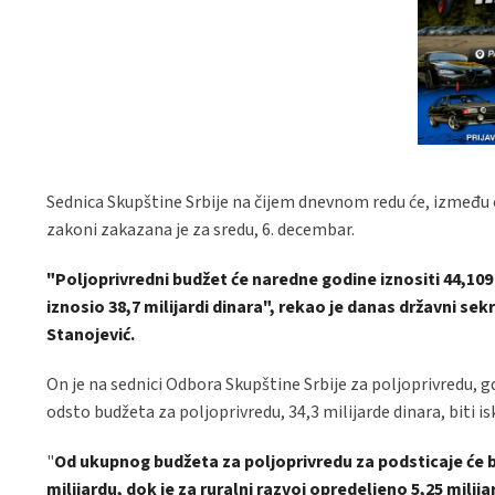
Sednica Skupštine Srbije na čijem dnevnom redu će, između os
zakoni zakazana je za sredu, 6. decembar.
"Poljoprivredni budžet će naredne godine iznositi 44,109 m
iznosio 38,7 milijardi dinara", rekao je danas državni se
Stanojević.
On je na sednici Odbora Skupštine Srbije za poljoprivredu, 
odsto budžeta za poljoprivredu, 34,3 milijarde dinara, biti i
"
Od ukupnog budžeta za poljoprivredu za podsticaje će bit
milijardu, dok je za ruralni razvoj opredeljeno 5,25 milija