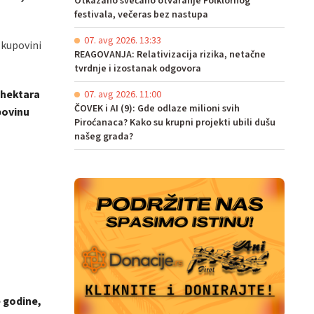
Otkazano svečano otvaranje Folklornog
festivala, večeras bez nastupa
07. avg 2026. 13:33
 kupovini
REAGOVANJA: Relativizacija rizika, netačne
tvrdnje i izostanak odgovora
 hektara
07. avg 2026. 11:00
ČOVEK i AI (9): Gde odlaze milioni svih
povinu
Piroćanaca? Kako su krupni projekti ubili dušu
našeg grada?
e godine,