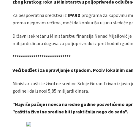
zbog kratkog roka u Ministarstvu poljoprivrede odlučeno
Za bespovratna sredstva iz
IPARD
programa za kupovinu meha
prema njegovim rečima, moći da konkurišu u junu sledeće god
Državni sekretar u Ministarstvu finansija Nenad Mijailović j
milijardi dinara dugova za poljoprivredu iz prethodnih godin
****************************
Veći budžet i za upravljanje otpadom. Poziv lokalnim 
Ministar zaštite životne sredine Srbije Goran Trivan izjavio 
godine i da iznosi 5,85 milijardi dinara.
"Najviše pažnje i novca naredne godine posvetićemo upra
"zaštita životne sredine biti praktičnija nego do sada".