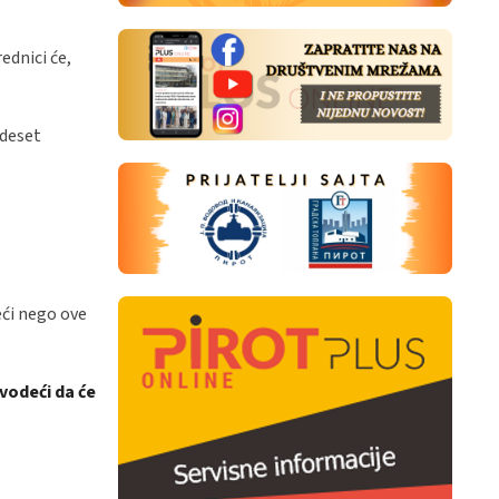
ednici će,
 deset
eći nego ove
vodeći da će