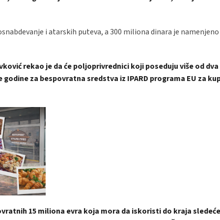
osnabdevanje i atarskih puteva, a 300 miliona dinara je namenjeno
ović rekao je da će poljoprivrednici koji poseduju više od dva
e godine za bespovratna sredstva iz IPARD programa EU za ku
ovratnih 15 miliona evra koja mora da iskoristi do kraja sledeć