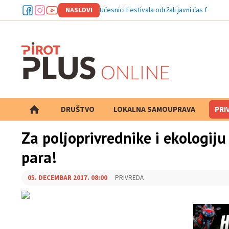
NASLOVI
Učesnici Festivala održali javni čas folklora
DRUŠTVO
LOKALNA SAMOUPRAVA
PRETRAGA
PRI
Za poljoprivrednike i ekologij
para!
05. DECEMBAR 2017. 08:00
PRIVREDA