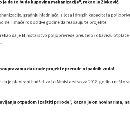
 je da to bude kupovina mehanizacije", rekao je Živković.
nizacije, gradnju hladnjača, silosa i drugih kapaciteta poljoprivr
ine i imaće rok od dve godine da realizuju te projekte.
e rekao da je Ministarstvo poljoprivrede preuzelo i obavezu otplate
a.
samoupravama da urade projekte prerade otpadnih voda!
je da je planirani budžet za to Ministarstvo za 2018. godinu nešto v
vljanju otpadom i zaštiti prirode", kazao je on novinarima, na