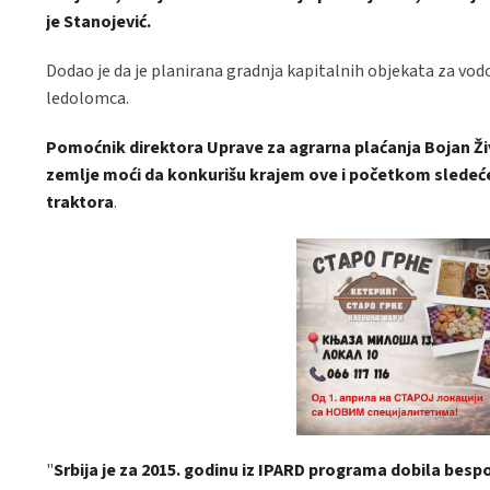
je Stanojević.
Dodao je da je planirana gradnja kapitalnih objekata za vod
ledolomca.
Pomoćnik direktora Uprave za agrarna plaćanja Bojan Živk
zemlje moći da konkurišu krajem ove i početkom sledeć
traktora
.
"
Srbija je za 2015. godinu iz IPARD programa dobila besp