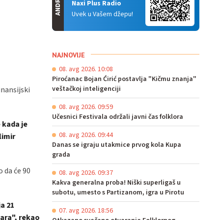
ANDROID
Naxi Plus Radio
Uvek u Vašem džepu!
NAJNOVIJE
08. avg 2026. 10:08
Piroćanac Bojan Ćirić postavlja "Kičmu znanja"
veštačkoj inteligenciji
inansijski
08. avg 2026. 09:59
Učesnici Festivala održali javni čas folklora
 kada je
08. avg 2026. 09:44
limir
Danas se igraju utakmice prvog kola Kupa
grada
o da će 90
08. avg 2026. 09:37
Kakva generalna proba! Niški superligaš u
subotu, umesto s Partizanom, igra u Pirotu
ja 21
07. avg 2026. 18:56
nara", rekao