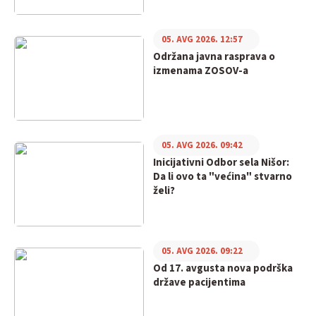
05. AVG 2026. 12:57
Održana javna rasprava o
izmenama ZOSOV-a
05. AVG 2026. 09:42
Inicijativni Odbor sela Nišor:
Da li ovo ta "većina" stvarno
želi?
05. AVG 2026. 09:22
Od 17. avgusta nova podrška
države pacijentima