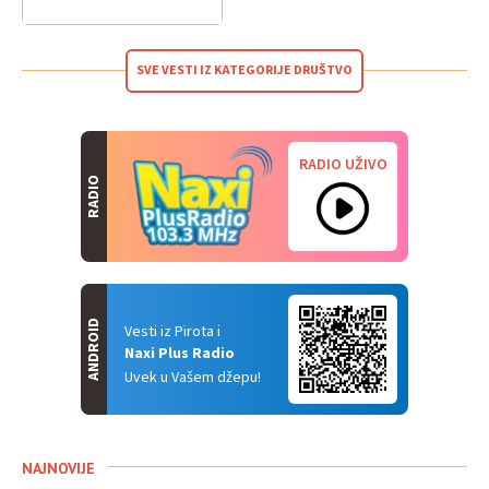
SVE VESTI IZ KATEGORIJE DRUŠTVO
RADIO UŽIVO
RADIO
ANDROID
Vesti iz Pirota i
Naxi Plus Radio
Uvek u Vašem džepu!
NAJNOVIJE