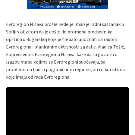
Evroregion Nišava prošle nedelje imao je radni sastanak u
Sofiji s obzirom da je došlo do promene predsednika
opština u Bugarskoj koje je trebalo upoznati sa radom
Evroregiona i planiranim aktivnosti za dalje. Vladica Tošić,
kopredsednik Evroregiona Nišava, kaže da su govorili o
izazovima sa kojima se Evroregioni suočavaju, sa
problemima ljudi u pograničnom regionu, ali i o koristima
koje imaju od rada Evroregiona.