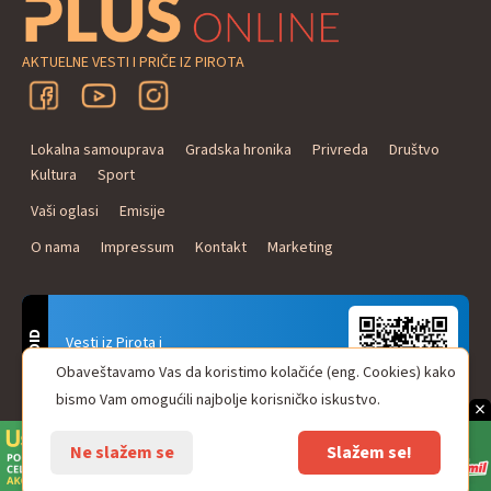
AKTUELNE VESTI I PRIČE IZ PIROTA
Lokalna samouprava
Gradska hronika
Privreda
Društvo
Kultura
Sport
Vaši oglasi
Emisije
O nama
Impressum
Kontakt
Marketing
ANDROID
Vesti iz Pirota i
Naxi Plus Radio
Obaveštavamo Vas da koristimo kolačiće (eng. Cookies) kako
Uvek u Vašem džepu!
bismo Vam omogućili najbolje korisničko iskustvo.
×
Ne slažem se
Slažem se!
© Pirot plus online - internet portal. Sva prava zadržana.