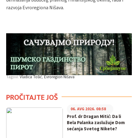
razvoja Evroregiona Nišava.
Tagovi:
Vladica Tošić
Evroregion Nišava
PROČITAJTE JOŠ
06. AVG 2026. 08:58
Prof. dr Dragan Mitić: Da li
Bela Palanka zaslužuje Dom
sećanja Svetog Nikete?