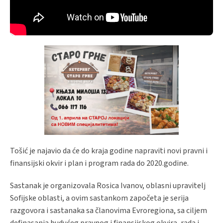
Tošić je najavio da će do kraja godine napraviti novi pravni i
finansijski okvir i plan i program rada do 2020.godine.
Sastanak je organizovala Rosica Ivanov, oblasni upravitelj
Sofijske oblasti, a ovim sastankom započeta je serija
razgovora i sastanaka sa članovima Evroregiona, sa ciljem
definasanja budućeg pravnog i finansijskog okvira, rada i