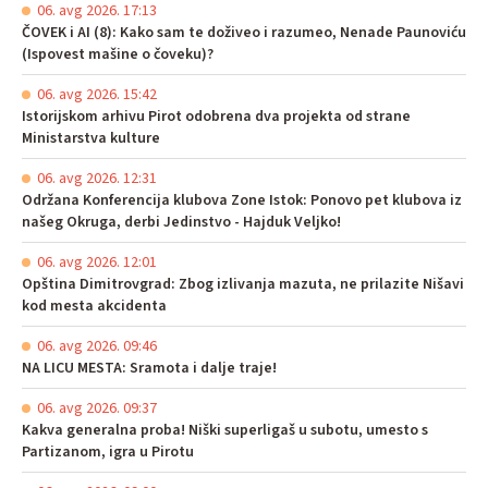
06. avg 2026. 17:13
ČOVEK i AI (8): Kako sam te doživeo i razumeo, Nenade Paunoviću
(Ispovest mašine o čoveku)?
06. avg 2026. 15:42
Istorijskom arhivu Pirot odobrena dva projekta od strane
Ministarstva kulture
06. avg 2026. 12:31
Održana Konferencija klubova Zone Istok: Ponovo pet klubova iz
našeg Okruga, derbi Jedinstvo - Hajduk Veljko!
06. avg 2026. 12:01
Opština Dimitrovgrad: Zbog izlivanja mazuta, ne prilazite Nišavi
kod mesta akcidenta
06. avg 2026. 09:46
NA LICU MESTA: Sramota i dalje traje!
06. avg 2026. 09:37
Kakva generalna proba! Niški superligaš u subotu, umesto s
Partizanom, igra u Pirotu