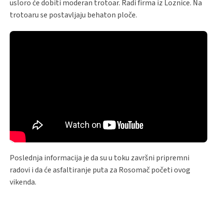
usloro će dobiti moderan trotoar. Radi firma iz Loznice. Na
trotoaru se postavljaju behaton ploče.
Poslednja informacija je da su u toku završni pripremni
radovi i da će asfaltiranje puta za Rosomač početi ovog
vikenda.