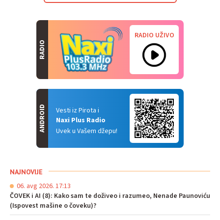
RADIO UŽIVO
RADIO
ANDROID
Vesti iz Pirota i
Naxi Plus Radio
Uvek u Vašem džepu!
NAJNOVIJE
06. avg 2026. 17:13
ČOVEK i AI (8): Kako sam te doživeo i razumeo, Nenade Paunoviću
(Ispovest mašine o čoveku)?