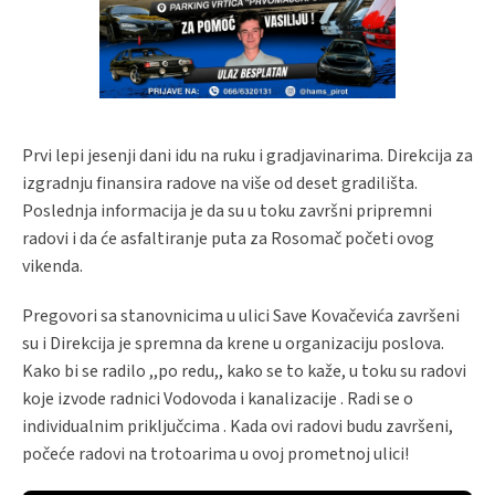
Prvi lepi jesenji dani idu na ruku i gradjavinarima. Direkcija za
izgradnju finansira radove na više od deset gradilišta.
Poslednja informacija je da su u toku završni pripremni
radovi i da će asfaltiranje puta za Rosomač početi ovog
vikenda.
Pregovori sa stanovnicima u ulici Save Kovačevića završeni
su i Direkcija je spremna da krene u organizaciju poslova.
Kako bi se radilo ,,po redu,, kako se to kaže, u toku su radovi
koje izvode radnici Vodovoda i kanalizacije . Radi se o
individualnim priključcima . Kada ovi radovi budu završeni,
počeće radovi na trotoarima u ovoj prometnoj ulici!