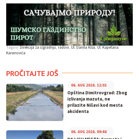
Tagovi:
Direkcija za izgradnju
radovi
Ul. Danila Kiša
Ul. Kapetana
Karanovića
PROČITAJTE JOŠ
06. AVG 2026. 12:01
Opština Dimitrovgrad: Zbog
izlivanja mazuta, ne
prilazite Nišavi kod mesta
akcidenta
06. AVG 2026. 09:46