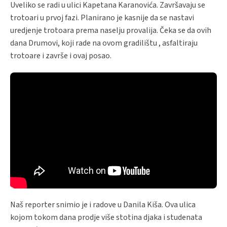
Uveliko se radi u ulici Kapetana Karanovića. Završavaju se
trotoari u prvoj fazi. Planirano je kasnije da se nastavi
uredjenje trotoara prema naselju provalija. Čeka se da ovih
dana Drumovi, koji rade na ovom gradilištu , asfaltiraju
trotoare i završe i ovaj posao.
Naš reporter snimio je i radove u Danila Kiša. Ova ulica
kojom tokom dana prodje više stotina djaka i studenata