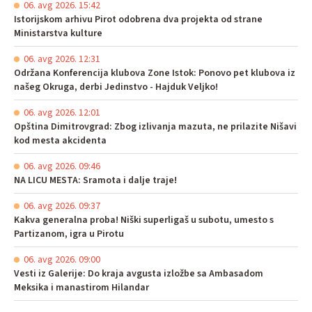
06. avg 2026. 15:42
Istorijskom arhivu Pirot odobrena dva projekta od strane
Ministarstva kulture
06. avg 2026. 12:31
Održana Konferencija klubova Zone Istok: Ponovo pet klubova iz
našeg Okruga, derbi Jedinstvo - Hajduk Veljko!
06. avg 2026. 12:01
Opština Dimitrovgrad: Zbog izlivanja mazuta, ne prilazite Nišavi
kod mesta akcidenta
06. avg 2026. 09:46
NA LICU MESTA: Sramota i dalje traje!
06. avg 2026. 09:37
Kakva generalna proba! Niški superligaš u subotu, umesto s
Partizanom, igra u Pirotu
06. avg 2026. 09:00
Vesti iz Galerije: Do kraja avgusta izložbe sa Ambasadom
Meksika i manastirom Hilandar