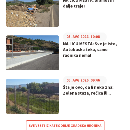
NA LICU MESTA: Sramota i
dalje traje!
05. AVG 2026. 10:08
NA LICU MESTA: Sve je isto,
Autobuska čeka, samo
radnika nema!
05. AVG 2026. 09:46
Šta je ovo, da li neko zna:
Zelena staza, rečica ili...
SVE VESTI IZ KATEGORIJE GRADSKA HRONIKA