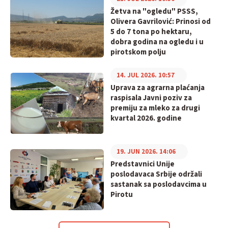
Žetva na "ogledu" PSSS,
Olivera Gavrilović: Prinosi od
5 do 7 tona po hektaru,
dobra godina na ogledu i u
pirotskom polju
14. JUL 2026. 10:57
Uprava za agrarna plaćanja
raspisala Javni poziv za
premiju za mleko za drugi
kvartal 2026. godine
19. JUN 2026. 14:06
Predstavnici Unije
poslodavaca Srbije održali
sastanak sa poslodavcima u
Pirotu