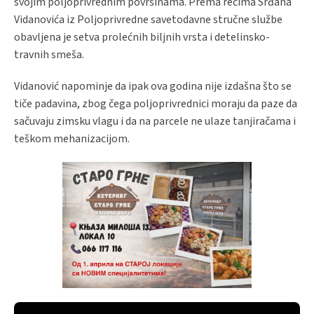
svojim poljoprivrednim površinama. Prema rečima Srđana
Vidanovića iz Poljoprivredne savetodavne stručne službe
obavljena je setva prolećnih biljnih vrsta i detelinsko-
travnih smeša.
Vidanović napominje da ipak ova godina nije izdašna što se
tiče padavina, zbog čega poljoprivrednici moraju da paze da
sačuvaju zimsku vlagu i da na parcele ne ulaze tanjiračama i
teškom mehanizacijom.