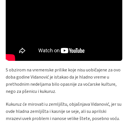
S obzirom na vremenske prilike koje nisu uobičajene za ovo
doba godine Vidanović je istakao da je hladno vreme u
prethodnim nedeljama bilo opasnije za voćarske kulture,
nego za pšenicu i kukuruz.
Kukuruz će mirovati u zemljištu, objašnjava Vidanović, jer su
ovde hladna zemljišta i kasnije se seje, ali su aprilski
mrazevi uvek problem i nanose velike štete, posebno voću.