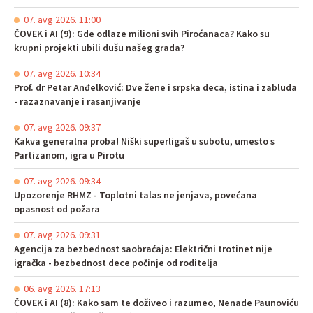
07. avg 2026. 11:00
ČOVEK i AI (9): Gde odlaze milioni svih Piroćanaca? Kako su
krupni projekti ubili dušu našeg grada?
07. avg 2026. 10:34
Prof. dr Petar Anđelković: Dve žene i srpska deca, istina i zabluda
- razaznavanje i rasanjivanje
07. avg 2026. 09:37
Kakva generalna proba! Niški superligaš u subotu, umesto s
Partizanom, igra u Pirotu
07. avg 2026. 09:34
Upozorenje RHMZ - Toplotni talas ne jenjava, povećana
opasnost od požara
07. avg 2026. 09:31
Agencija za bezbednost saobraćaja: Električni trotinet nije
igračka - bezbednost dece počinje od roditelja
06. avg 2026. 17:13
ČOVEK i AI (8): Kako sam te doživeo i razumeo, Nenade Paunoviću