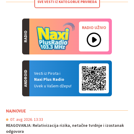
SVE VESTI IZ KATEGORIJE PRIVREDA
RADIO UŽIVO
RADIO
ANDROID
Vesti iz Pirota i
Naxi Plus Radio
Uvek u Vašem džepu!
NAJNOVIJE
07. avg 2026. 13:33
REAGOVANJA: Relativizacija rizika, netačne tvrdnje i izostanak
odgovora