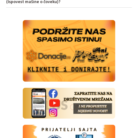
(Ispovest mašine o čoveku)?