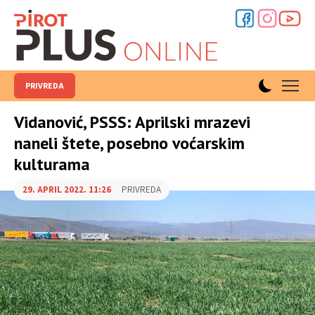
PRIVREDA
Vidanović, PSSS: Aprilski mrazevi
naneli štete, posebno voćarskim
kulturama
29. APRIL 2022. 11:26
PRIVREDA