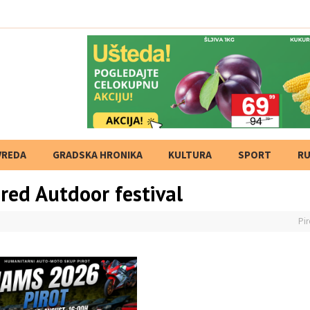
VREDA
GRADSKA HRONIKA
KULTURA
SPORT
RU
pred Autdoor festival
Pir