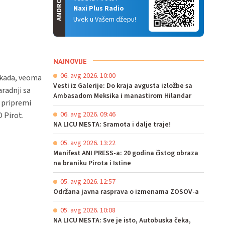
ANDROID
Naxi Plus Radio
Uvek u Vašem džepu!
NAJNOVIJE
06. avg 2026. 10:00
nekada, veoma
Vesti iz Galerije: Do kraja avgusta izložbe sa
aradnji sa
Ambasadom Meksika i manastirom Hilandar
 pripremi
06. avg 2026. 09:46
O Pirot.
NA LICU MESTA: Sramota i dalje traje!
05. avg 2026. 13:22
Manifest ANI PRESS-a: 20 godina čistog obraza
na braniku Pirota i Istine
05. avg 2026. 12:57
Održana javna rasprava o izmenama ZOSOV-a
05. avg 2026. 10:08
NA LICU MESTA: Sve je isto, Autobuska čeka,