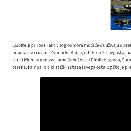
Ljubitelji prirode i aktivnog odmora moći će da uživaju u pre
popularne i čuvene Zvonačke Banje, od 16. do 20. avgusta, na 
turističkim organizacijama Babušnice i Dimitrovgrada, Šums
terena, kampa, biciklističkih staza i svega ostalog što je pr