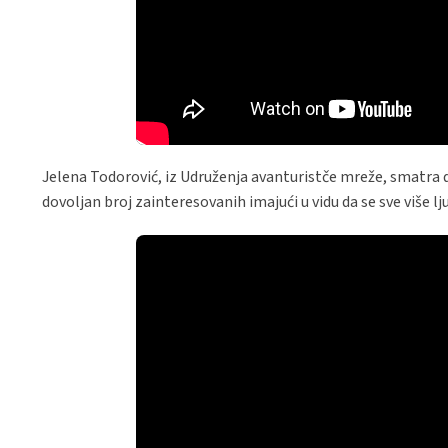
Jelena Todorović, iz Udruženja avanturistče mreže, smatra d
dovoljan broj zainteresovanih imajući u vidu da se sve više 