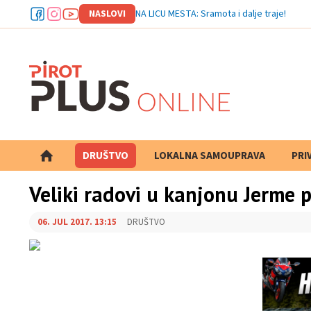
NASLOVI
NA LICU MESTA: Sramota i dalje traje!
DRUŠTVO
LOKALNA SAMOUPRAVA
PRETRAGA
PRI
Veliki radovi u kanjonu Jerme 
06. JUL 2017. 13:15
DRUŠTVO