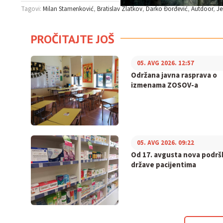
Tagovi:
Milan Stamenković
Bratislav Zlatkov
Darko Đorđević
Autdoor
J
PROČITAJTE JOŠ
05. AVG 2026. 12:57
Održana javna rasprava o
izmenama ZOSOV-a
05. AVG 2026. 09:22
Od 17. avgusta nova podrš
države pacijentima