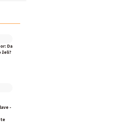
šor: Da
 želi?
lave -
ete