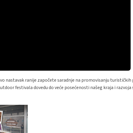
vo nastavak ranije započete saradnje na promovisanju turističkih 
Autdoor festivala dovedu do veće posećenosti našeg kraja i razvoja