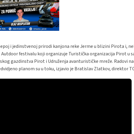
lepoj i jedinstvenoj prirodi kanjona reke Jerme u blizini Pirota i, 
Autdoor festivalu koji organizuje Turistička organizacija Pirot u s
kog gazdinstva Pirot i Udruženja avanturističke mreže. Radovi na
edvidjeno planom su u toku, izjavio je Bratislav Zlatkov, direktor T