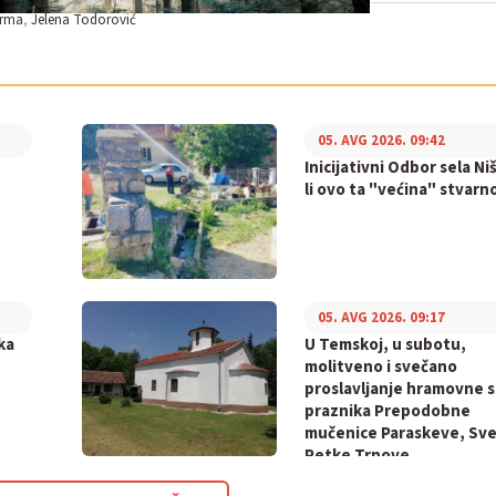
erma
Jelena Todorović
05. AVG 2026. 09:42
Inicijativni Odbor sela Ni
li ovo ta "većina" stvarno
05. AVG 2026. 09:17
ka
U Temskoj, u subotu,
molitveno i svečano
proslavljanje hramovne s
praznika Prepodobne
mučenice Paraskeve, Sv
Petke Trnove