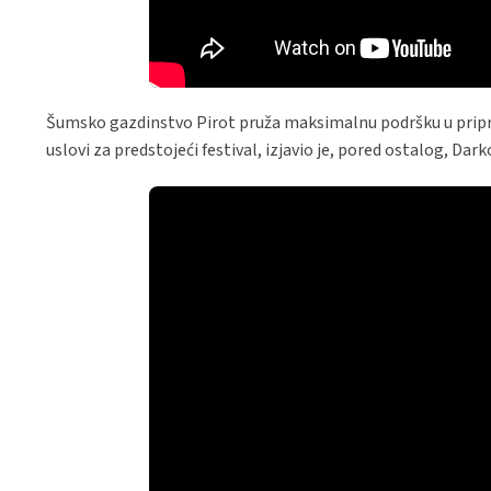
Šumsko gazdinstvo Pirot pruža maksimalnu podršku u pripr
uslovi za predstojeći festival, izjavio je, pored ostalog, Da