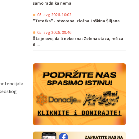
samo radnika nema!
05. avg 2026. 10:02
"Tetetka" - otvorena izložba Joškina Šiljana
05. avg 2026. 09:46
Šta je ovo, da li neko zna: Zelena staza, rečica
ili...
potencijala
 seoskog