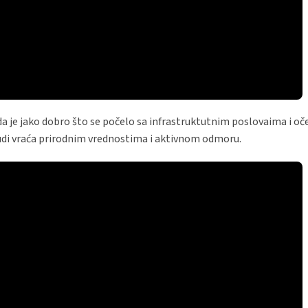
a je jako dobro što se počelo sa infrastruktutnim poslovaima i oč
ljudi vraća prirodnim vrednostima i aktivnom odmoru.