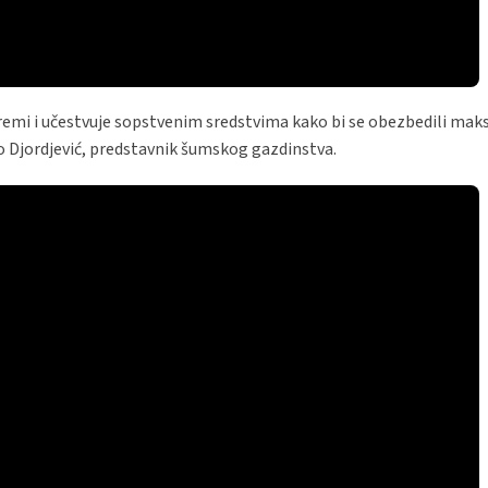
emi i učestvuje sopstvenim sredstvima kako bi se obezbedili mak
rko Djordjević, predstavnik šumskog gazdinstva.