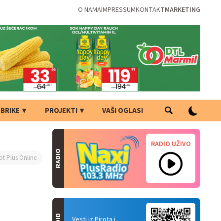
O NAMA
IMPRESSUM
KONTAKT
MARKETING
BRIKE
PROJEKTI
VAŠI OGLASI
RADIO UŽIVO
RADIO
ot Plus Online
Vesti iz Pirota i