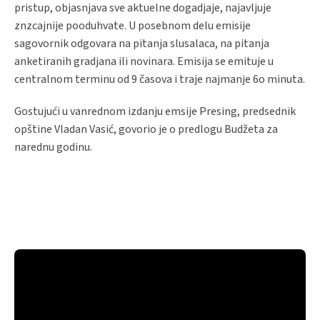
pristup, objasnjava sve aktuelne dogadjaje, najavljuje
znzcajnije pooduhvate. U posebnom delu emisije
sagovornik odgovara na pitanja slusalaca, na pitanja
anketiranih gradjana ili novinara. Emisija se emituje u
centralnom terminu od 9 časova i traje najmanje 6o minuta.
Gostujući u vanrednom izdanju emsije Presing, predsednik
opštine Vladan Vasić, govorio je o predlogu Budžeta za
narednu godinu.