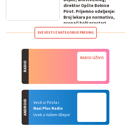
direktor Opšte Bolnice
Pirot. Prijemno odeljenje:
Broj lekara po normativu,
pronaći bolji prostor!
SVE VESTI IZ KATEGORIJE PRESING
RADIO UŽIVO
RADIO
ANDROID
Vesti iz Pirota i
Naxi Plus Radio
Uvek u Vašem džepu!