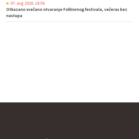
07. avg 2026. 18:56
Otkazano svečano otvaranje Folklornog festivala, večeras bez
nastupa