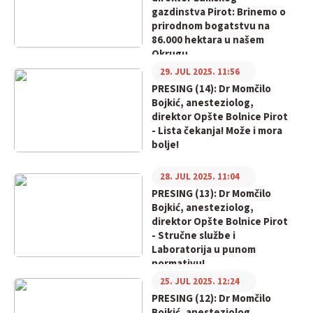
gazdinstva Pirot: Brinemo o
prirodnom bogatstvu na
86.000 hektara u našem
Okrugu
29. JUL 2025. 11:56
PRESING (14): Dr Momčilo
Bojkić, anesteziolog,
direktor Opšte Bolnice Pirot
- Lista čekanja! Može i mora
bolje!
28. JUL 2025. 11:04
PRESING (13): Dr Momčilo
Bojkić, anesteziolog,
direktor Opšte Bolnice Pirot
- Stručne službe i
Laboratorija u punom
normativu!
25. JUL 2025. 12:24
PRESING (12): Dr Momčilo
Bojkić, anesteziolog,