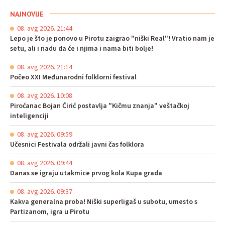
NAJNOVIJE
08. avg 2026. 21:44
Lepo je što je ponovo u Pirotu zaigrao "niški Real"! Vratio nam je
setu, ali i nadu da će i njima i nama biti bolje!
08. avg 2026. 21:14
Počeo XXI Međunarodni folklorni festival
08. avg 2026. 10:08
Piroćanac Bojan Ćirić postavlja "Kičmu znanja" veštačkoj
inteligenciji
08. avg 2026. 09:59
Učesnici Festivala održali javni čas folklora
08. avg 2026. 09:44
Danas se igraju utakmice prvog kola Kupa grada
08. avg 2026. 09:37
Kakva generalna proba! Niški superligaš u subotu, umesto s
Partizanom, igra u Pirotu